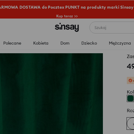
RMOWA DOSTAWA do Pocztex PUNKT na produkty marki Sinsay
Kup teraz >>
Szukaj
Polecane
Kobieta
Dom
Dziecko
Mężczyzna
Za
4
Kol
Ro