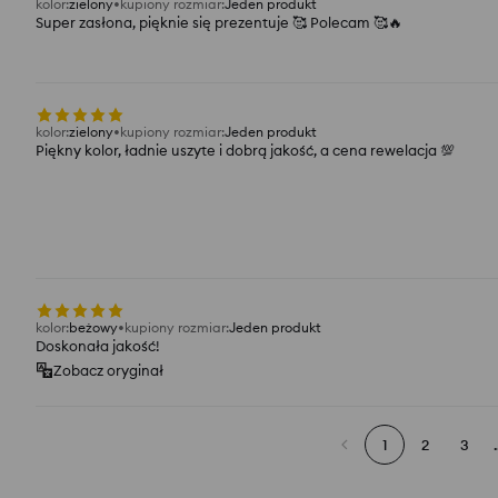
kolor
:
zielony
kupiony rozmiar
:
Jeden produkt
Super zasłona, pięknie się prezentuje 🥰 Polecam 🥰🔥
kolor
:
zielony
kupiony rozmiar
:
Jeden produkt
Piękny kolor, ładnie uszyte i dobrą jakość, a cena rewelacja 💯
kolor
:
beżowy
kupiony rozmiar
:
Jeden produkt
Doskonała jakość!
Zobacz oryginał
1
2
3
.