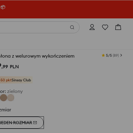
 📦
słona z welurowym wykończeniem
5/5
(
89
)
9
,
99
PLN
+50 pkt
Sinsay Club
or
:
zielony
zmiar
JEDEN ROZMIAR