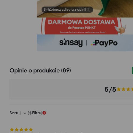
Zobacz zdjęcia z opinii
Opinie o produkcie
(
89
)
5/5
Sortuj
Filtruj
1