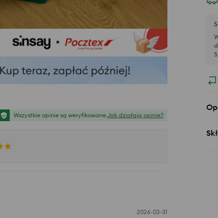
S
W
d
S
Op
Wszystkie opinie są weryfikowane.
Jak działają opinie?
Skł
2026-03-31