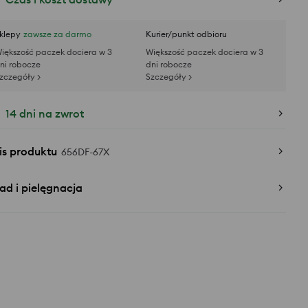
klepy
zawsze za darmo
Kurier/punkt odbioru
iększość paczek dociera w 3
Większość paczek dociera w 3
ni robocze
dni robocze
zczegóły >
Szczegóły >
14 dni na zwrot
is produktu
656DF-67X
ad i pielęgnacja