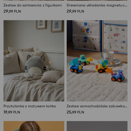
Zestaw do sortowania z figurkami
Drewniana układanka magnetyczna
29
29
,
99
PLN
,
99
PLN
Przytulanka z motywem kotka
Zestaw samochodzików zabawkowych 4 pack
19
25
,
99
PLN
,
99
PLN