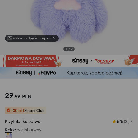
Zobacz zdjęcia z opinii
1
/
2
29
,
99
PLN
+30 pkt
Sinsay Club
Przytulanka potwór
5/5
(
31
)
Kolor
:
wielobarwny