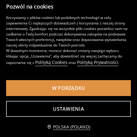
Pozwól na cookies
Korzystamy z plików cookies lub podobnych technologii w celu
zapewnienia Ci najlepszych doświadczeń z korzystania z naszej strony
internetowej. Zgadzając się na wszystkie pliki cookies pozwolisz nam na
zadbanie o Twój komfort podczas dokonywania zakupów na podstawie
Twoich własnych preferencji, nawyków oraz dopasowania wyświetlania
naszej oferty indywidualnie do Twoich potrzeb.
W dowolnym momencie, możesz dokonać zmiany swojego wyboru
klikając opcję „Ustawienia”, aby dowiedzieć się więcej zachęcamy do
Zabawka zestaw narzędzi
Przytulanka w kształcie smoka
Polityką Cookies
Polityką Prywatności
zapoznania się z
oraz
.
29
29
,
99
PLN
,
99
PLN
W PORZĄDKU
USTAWIENIA
Powiadom mnie
POLSKA (POLAND)