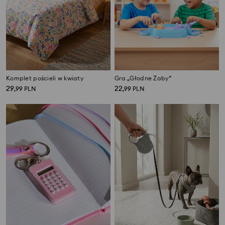
Komplet pościeli w kwiaty
Gra „Głodne Żaby”
29
22
,
99
PLN
,
99
PLN