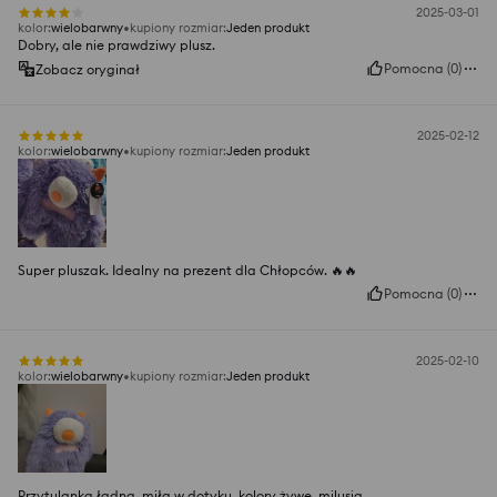
2025-03-01
kolor
:
wielobarwny
kupiony rozmiar
:
Jeden produkt
Dobry, ale nie prawdziwy plusz.
Pomocna
(
0
)
Zobacz oryginał
2025-02-12
kolor
:
wielobarwny
kupiony rozmiar
:
Jeden produkt
Super pluszak. Idealny na prezent dla Chłopców. 🔥🔥
Pomocna
(
0
)
2025-02-10
kolor
:
wielobarwny
kupiony rozmiar
:
Jeden produkt
Przytulanka ładna, miła w dotyku, kolory żywe, milusia