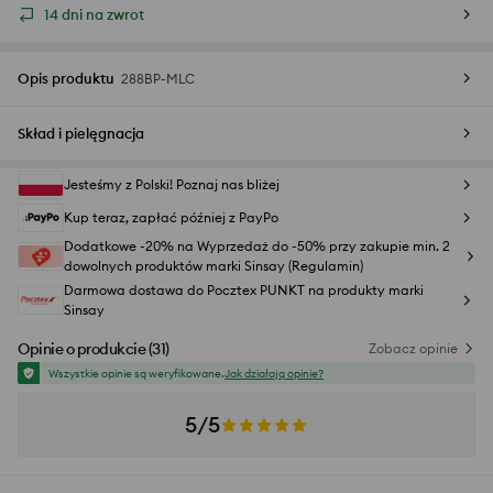
14 dni na zwrot
Opis produktu
288BP-MLC
Skład i pielęgnacja
Jesteśmy z Polski! Poznaj nas bliżej
Kup teraz, zapłać później z PayPo
Dodatkowe -20% na Wyprzedaż do -50% przy zakupie min. 2
dowolnych produktów marki Sinsay (Regulamin)
Darmowa dostawa do Pocztex PUNKT na produkty marki
Sinsay
Opinie o produkcie
(
31
)
Zobacz opinie
Wszystkie opinie są weryfikowane.
Jak działają opinie?
5/5