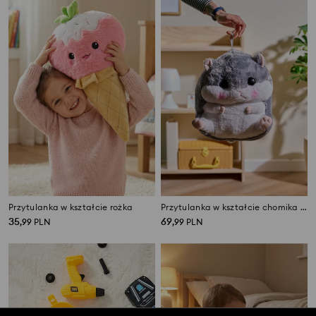
Przytulanka w kształcie rożka
Przytulanka w kształcie chomika z kocem w środku
35
69
,
99
PLN
,
99
PLN