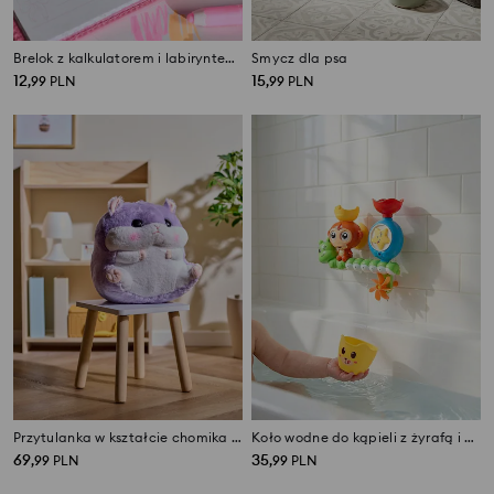
Brelok z kalkulatorem i labiryntem po drugiej stronie
Smycz dla psa
12
15
,
99
PLN
,
99
PLN
Przytulanka w kształcie chomika z kocem w środku
Koło wodne do kąpieli z żyrafą i żabą
69
35
,
99
PLN
,
99
PLN