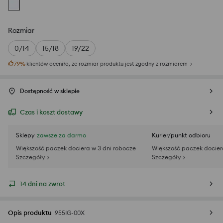
Rozmiar
0/14
15/18
19/22
79
%
klientów oceniło, że rozmiar produktu jest zgodny z rozmiarem
Dostępność w sklepie
Czas i koszt dostawy
Sklepy
zawsze za darmo
Kurier/punkt odbioru
Większość paczek dociera w 3 dni robocze
Większość paczek docier
Szczegóły >
Szczegóły >
14 dni na zwrot
Opis produktu
955IG-00X