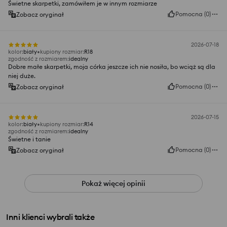
Świetne skarpetki, zamówiłem je w innym rozmiarze
Pomocna
(
0
)
Zobacz oryginał
2026-07-18
kolor
:
biały
kupiony rozmiar
:
R18
zgodność z rozmiarem
:
idealny
Dobre małe skarpetki, moja córka jeszcze ich nie nosiła, bo wciąż są dla
niej duże.
Pomocna
(
0
)
Zobacz oryginał
2026-07-15
kolor
:
biały
kupiony rozmiar
:
R14
zgodność z rozmiarem
:
idealny
Świetne i tanie
Pomocna
(
0
)
Zobacz oryginał
Pokaż więcej opinii
Inni klienci wybrali także