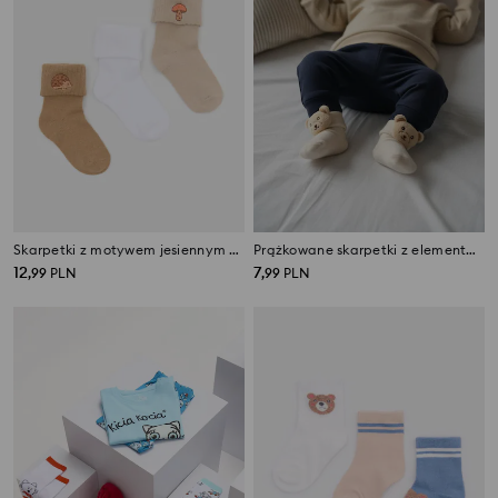
Skarpetki z motywem jesiennym 3 pack
Prążkowane skarpetki z elementami 3D
12
7
,
99
PLN
,
99
PLN