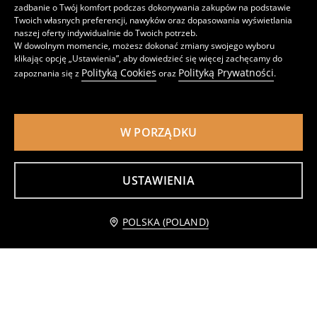
zadbanie o Twój komfort podczas dokonywania zakupów na podstawie
Bawełniany komplet: bluza i spodnie
Bawełniana koszulka polo
Twoich własnych preferencji, nawyków oraz dopasowania wyświetlania
29
12
,
99
PLN
,
99
PLN
naszej oferty indywidualnie do Twoich potrzeb.
W dowolnym momencie, możesz dokonać zmiany swojego wyboru
klikając opcję „Ustawienia”, aby dowiedzieć się więcej zachęcamy do
Polityką Cookies
Polityką Prywatności
zapoznania się z
oraz
.
W PORZĄDKU
USTAWIENIA
Dodaj do koszyka
POLSKA (POLAND)
12,99 PLN
Prążkowana czapka z uszkami 3D
Puszysta kurtka z haftowanymi misiami
15
39
,
99
PLN
,
99
PLN