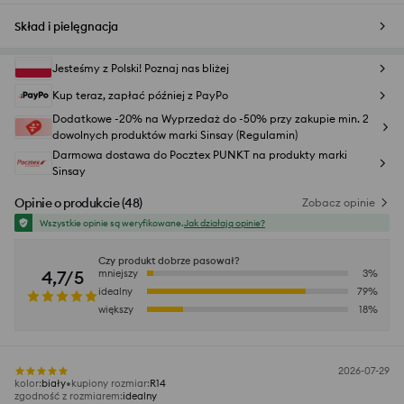
Skład i pielęgnacja
Jesteśmy z Polski! Poznaj nas bliżej
Kup teraz, zapłać później z PayPo
Dodatkowe -20% na Wyprzedaż do -50% przy zakupie min. 2
dowolnych produktów marki Sinsay (Regulamin)
Darmowa dostawa do Pocztex PUNKT na produkty marki
Sinsay
Opinie o produkcie
(
48
)
Zobacz opinie
Wszystkie opinie są weryfikowane.
Jak działają opinie?
Czy produkt dobrze pasował?
4,7/5
mniejszy
3
%
idealny
79
%
większy
18
%
2026-07-29
kolor
:
biały
kupiony rozmiar
:
R14
zgodność z rozmiarem
:
idealny