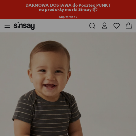
DARMOWA DOSTAWA do Pocztex PUNKT
na produkty marki Sinsay 📦
Kup teraz >>