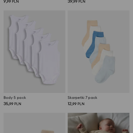
9
39
,
99
PLN
,
99
PLN
Body 5 pack
Skarpetki 7 pack
35
12
,
99
PLN
,
99
PLN