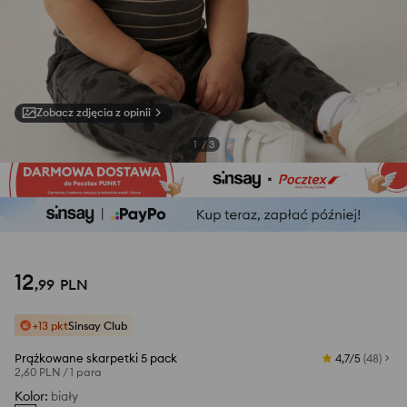
Zobacz zdjęcia z opinii
1
/
3
12
,
99
PLN
+13 pkt
Sinsay Club
Prążkowane skarpetki 5 pack
4,7/5
(
48
)
2,60 PLN
/
1 para
Kolor
:
biały