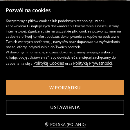
Pozwól na cookies
Portfel z błyskawicznym zamkiem
Pasek z imitacji zamszu ze srebrną klamrą
25
15
,
99
PLN
,
99
PLN
Korzystamy z plików cookies lub podobnych technologii w celu
Cena regularna
29,99
PLN
Najniższa cena z 30 dni przed obniżką
19,99
PLN
zapewnienia Ci najlepszych doświadczeń z korzystania z naszej strony
internetowej. Zgadzając się na wszystkie pliki cookies pozwolisz nam na
zadbanie o Twój komfort podczas dokonywania zakupów na podstawie
Twoich własnych preferencji, nawyków oraz dopasowania wyświetlania
naszej oferty indywidualnie do Twoich potrzeb.
W dowolnym momencie, możesz dokonać zmiany swojego wyboru
klikając opcję „Ustawienia”, aby dowiedzieć się więcej zachęcamy do
Polityką Cookies
Polityką Prywatności
zapoznania się z
oraz
.
W PORZĄDKU
USTAWIENIA
Pasek do spodni z imitacji skóry
Brelok w kształcie serca z imitacji futra i ozdobnym wiązaniem
Powiadom mnie
15
12
,
99
PLN
,
99
PLN
POLSKA (POLAND)