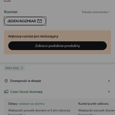
Rozmiar
Tabela rozmiarów
JEDEN ROZMIAR
Wybrany rozmiar jest niedostępny
Zobacz podobne produkty
Hello Kitty
Dostępność w sklepie
Czas i koszt dostawy
Sklepy
zawsze za darmo
Kurier/punkt odbioru
Większość paczek dociera w 3 dni robocze
Większość paczek docier
Szczegóły >
Szczegóły >