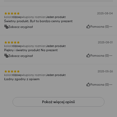
2025-08-04
kolor
:
różowy
kupiony rozmiar
:
Jeden produkt
Świetny produkt. Był to bardzo cenny prezent
Pomocna
(
0
)
Zobacz oryginał
2025-08-01
kolor
:
różowy
kupiony rozmiar
:
Jeden produkt
Piękny i świetny produkt Na prezent
Pomocna
(
0
)
Zobacz oryginał
2025-05-26
kolor
:
różowy
kupiony rozmiar
:
Jeden produkt
Ładny zgodny z opisem
Pomocna
(
0
)
Pokaż więcej opinii