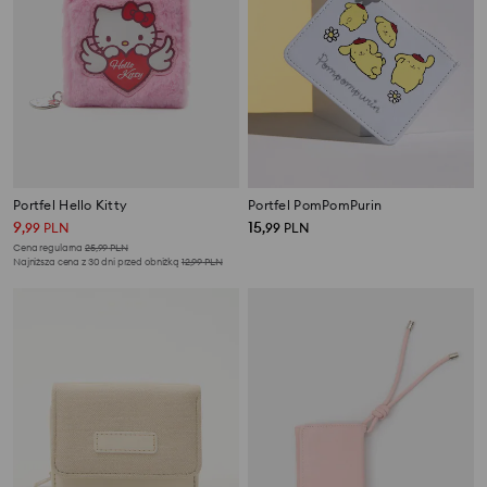
Portfel Hello Kitty
Portfel PomPomPurin
9
15
,
99
PLN
,
99
PLN
Cena regularna
25,99
PLN
Najniższa cena z 30 dni przed obniżką
12,99
PLN