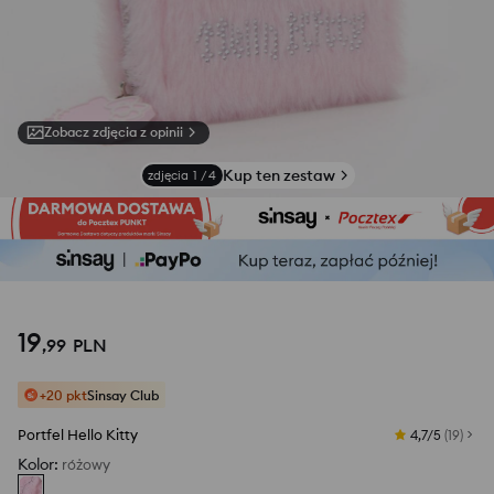
Zobacz zdjęcia z opinii
Kup ten zestaw
zdjęcia
1
/
4
19
,
99
PLN
+20 pkt
Sinsay Club
Portfel Hello Kitty
4,7/5
(
19
)
Kolor
:
różowy