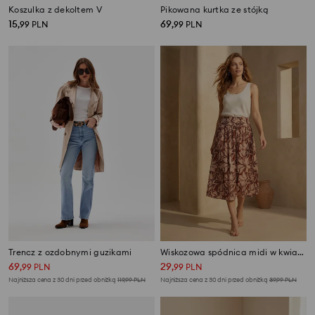
Koszulka z dekoltem V
Pikowana kurtka ze stójką
15
69
,
99
PLN
,
99
PLN
Trencz z ozdobnymi guzikami
Wiskozowa spódnica midi w kwiatowy wzór
69
29
,
99
PLN
,
99
PLN
Najniższa cena z 30 dni przed obniżką
119,99
PLN
Najniższa cena z 30 dni przed obniżką
39,99
PLN