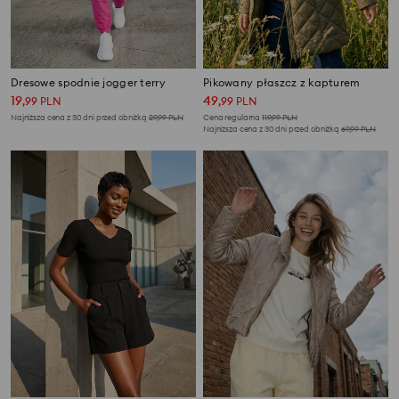
Dresowe spodnie jogger terry
Pikowany płaszcz z kapturem
19
49
,
99
PLN
,
99
PLN
Najniższa cena z 30 dni przed obniżką
29,99
PLN
Cena regularna
119,99
PLN
Najniższa cena z 30 dni przed obniżką
69,99
PLN