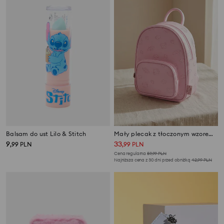
Balsam do ust Lilo & Stitch
Mały plecak z tłoczonym wzorem Hello Kitty
9
33
,
99
PLN
,
99
PLN
Cena regularna
59,99
PLN
Najniższa cena z 30 dni przed obniżką
42,99
PLN