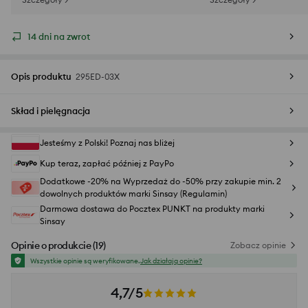
14 dni na zwrot
Opis produktu
295ED-03X
Skład i pielęgnacja
Jesteśmy z Polski! Poznaj nas bliżej
Kup teraz, zapłać później z PayPo
Dodatkowe -20% na Wyprzedaż do -50% przy zakupie min. 2
dowolnych produktów marki Sinsay (Regulamin)
Darmowa dostawa do Pocztex PUNKT na produkty marki
Sinsay
Opinie o produkcie
(
19
)
Zobacz opinie
Wszystkie opinie są weryfikowane.
Jak działają opinie?
4,7/5