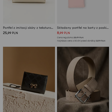
Portfel z imitacji skóry z teksturowaną klapką
Składany portfel na karty z paskiem
25
8
,
99
PLN
,
99
PLN
Cena regularna
25,99
PLN
Najniższa cena z 30 dni przed obniżką
12,99
PLN