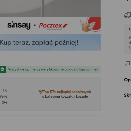
S
W
d
S
Wszystkie opinie są weryfikowane.
Jak działają opinie?
Op
4
%
Top 17% najlepiej ocenianych
Skł
96
%
w kategorii koszulki i koszule
0
%