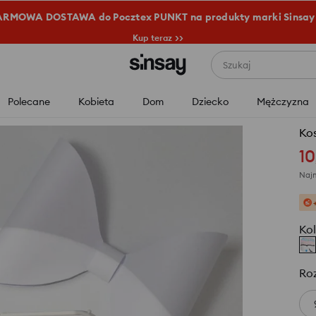
RMOWA DOSTAWA do Pocztex PUNKT na produkty marki Sinsay
Kup teraz >>
Szukaj
Polecane
Kobieta
Dom
Dziecko
Mężczyzna
Kos
10
Najn
Kol
Ro