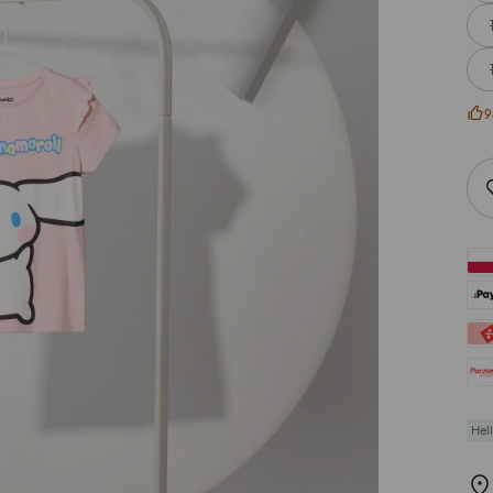
9
Hell