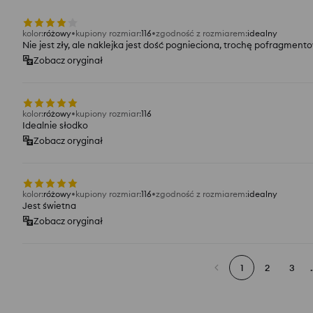
kolor
:
różowy
kupiony rozmiar
:
116
zgodność z rozmiarem
:
idealny
Nie jest zły, ale naklejka jest dość pognieciona, trochę pofragment
Zobacz oryginał
kolor
:
różowy
kupiony rozmiar
:
116
Idealnie słodko
Zobacz oryginał
kolor
:
różowy
kupiony rozmiar
:
116
zgodność z rozmiarem
:
idealny
Jest świetna
Zobacz oryginał
1
2
3
.