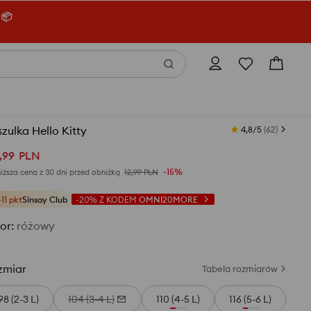
 📦
zulka Hello Kitty
4,8/5
(
62
)
,
99
PLN
-15%
iższa cena z 30 dni przed obniżką
12,99
PLN
+11 pkt
Sinsay Club
-20%
Z KODEM
OMNI20MORE
or
:
różowy
zmiar
Tabela rozmiarów
98 (2-3 L)
104 (3-4 L)
110 (4-5 L)
116 (5-6 L)