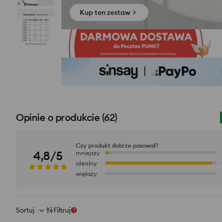
Kup ten zestaw
Opinie o produkcie
(
62
)
Czy produkt dobrze pasował?
4,8/5
mniejszy
idealny
większy
Sortuj
Filtruj
1