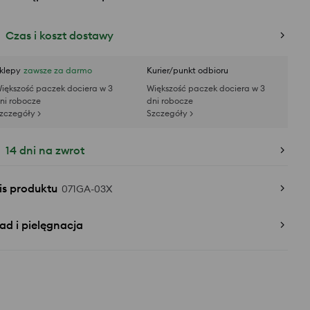
Czas i koszt dostawy
klepy
zawsze za darmo
Kurier/punkt odbioru
iększość paczek dociera w 3
Większość paczek dociera w 3
ni robocze
dni robocze
zczegóły >
Szczegóły >
14 dni na zwrot
is produktu
071GA-03X
ad i pielęgnacja