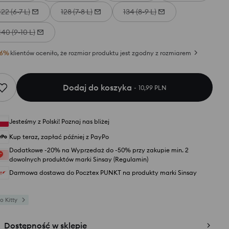
122 (6-7 L)
128 (7-8 L)
134 (8-9 L)
140 (9-10 L)
6
%
klientów oceniło, że rozmiar produktu jest zgodny z rozmiarem
Dodaj do koszyka
10,99 PLN
Jesteśmy z Polski! Poznaj nas bliżej
Kup teraz, zapłać później z PayPo
Dodatkowe -20% na Wyprzedaż do -50% przy zakupie min. 2
dowolnych produktów marki Sinsay (Regulamin)
Darmowa dostawa do Pocztex PUNKT na produkty marki Sinsay
o Kitty
Dostępność w sklepie