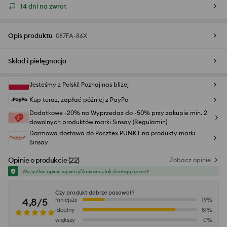
14 dni na zwrot
Opis produktu
087FA-86X
Skład i pielęgnacja
Jesteśmy z Polski! Poznaj nas bliżej
Kup teraz, zapłać później z PayPo
Dodatkowe -20% na Wyprzedaż do -50% przy zakupie min. 2
dowolnych produktów marki Sinsay (Regulamin)
Darmowa dostawa do Pocztex PUNKT na produkty marki
Sinsay
Opinie o produkcie
(
22
)
Zobacz opinie
Wszystkie opinie są weryfikowane.
Jak działają opinie?
Czy produkt dobrze pasował?
4,8/5
mniejszy
19
%
idealny
81
%
większy
0
%