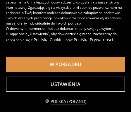
zapewnienia Ci najlepszych doświadczeń z korzystania z naszej strony
internetowej. Zgadzając się na wszystkie pliki cookies pozwolisz nam na
zadbanie o Twój komfort podczas dokonywania zakupów na podstawie
Twoich własnych preferencji, nawyków oraz dopasowania wyświetlania
naszej oferty indywidualnie do Twoich potrzeb.
W dowolnym momencie, możesz dokonać zmiany swojego wyboru
klikając opcję „Ustawienia”, aby dowiedzieć się więcej zachęcamy do
Polityką Cookies
Polityką Prywatności
zapoznania się z
oraz
.
W PORZĄDKU
Koszulka
Bawełniana koszulka w paski z prążkowanej dzianiny
13
8
,
99
PLN
,
99
PLN
USTAWIENIA
Cena regularna
15,99
PLN
Najniższa cena z 30 dni przed obniżką
11,99
PLN
Dodaj do koszyka
POLSKA (POLAND)
6,99 PLN