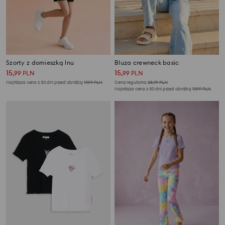
Szorty z domieszką lnu
Bluza crewneck basic
15
15
,
99
PLN
,
99
PLN
Najniższa cena z 30 dni przed obniżką
19,99
PLN
Cena regularna
25,99
PLN
Najniższa cena z 30 dni przed obniżką
19,99
PLN