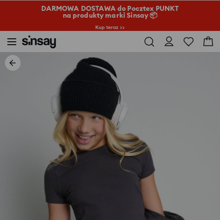
DARMOWA DOSTAWA do Pocztex PUNKT
na produkty marki Sinsay 📦
Kup teraz >>