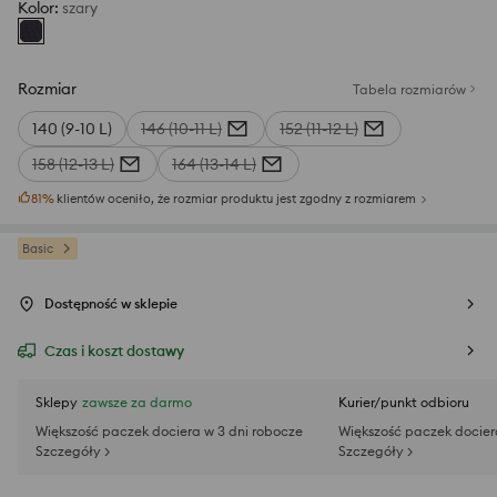
Kolor
:
szary
Rozmiar
Tabela rozmiarów
140 (9-10 L)
146 (10-11 L)
152 (11-12 L)
158 (12-13 L)
164 (13-14 L)
81
%
klientów oceniło, że rozmiar produktu jest zgodny z rozmiarem
Basic
Dostępność w sklepie
Czas i koszt dostawy
Sklepy
zawsze za darmo
Kurier/punkt odbioru
Większość paczek dociera w 3 dni robocze
Większość paczek docier
Szczegóły >
Szczegóły >