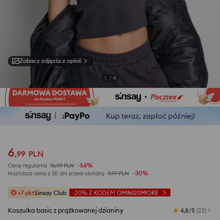
Zobacz zdjęcia z opinii
1
/
4
6
,
99
PLN
-56%
Cena regularna
15,99
PLN
-30%
Najniższa cena z 30 dni przed obniżką
9,99
PLN
+7 pkt
Sinsay Club
-20%
Z KODEM
OMNI20MORE
Koszulka basic z prążkowanej dzianiny
4,8/5
(
22
)