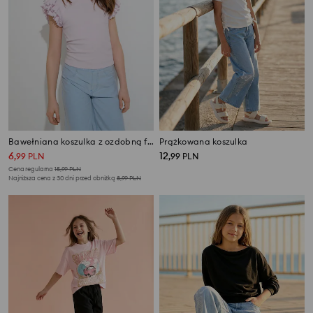
Bawełniana koszulka z ozdobną falbanką
Prążkowana koszulka
6
12
,
99
PLN
,
99
PLN
Cena regularna
15,99
PLN
Najniższa cena z 30 dni przed obniżką
8,99
PLN