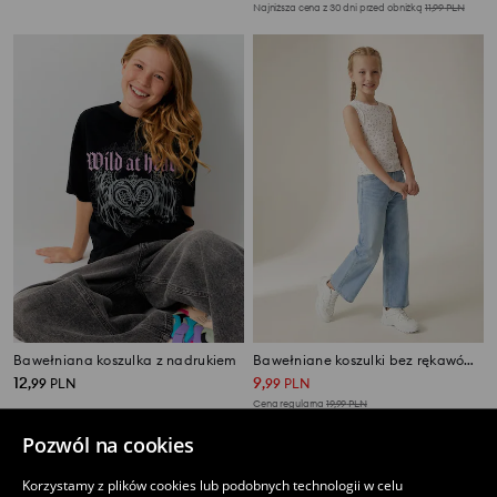
Najniższa cena z 30 dni przed obniżką
11,99
PLN
Bawełniana koszulka z nadrukiem
Bawełniane koszulki bez rękawów 2 pack
12
9
,
99
PLN
,
99
PLN
Cena regularna
19,99
PLN
Najniższa cena z 30 dni przed obniżką
15,99
PLN
Pozwól na cookies
Korzystamy z plików cookies lub podobnych technologii w celu