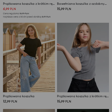
Prążkowana koszulka z krótkim rękawem
Bawełniana koszulka z ozdobnymi falbanami
6
15
,
99
PLN
,
99
PLN
Cena regularna
15,99
PLN
Najniższa cena z 30 dni przed obniżką
8,99
PLN
Prążkowana koszulka
Prążkowana koszulka z krótkim rękawem
12
15
,
99
PLN
,
99
PLN