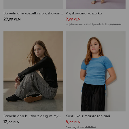
Bawełniane koszulki z prążkowanej dzianiny 2 pack Kuromi and My Melody
Prążkowana koszulka
29
9
,
99
PLN
,
99
PLN
Najniższa cena z 30 dni przed obniżką
12,99
PLN
Bawełniana bluzka z długim rękawem z ozdobną falbaną
Koszulka z marszczeniami
17
8
,
99
PLN
,
99
PLN
Cena regularna
15,99
PLN