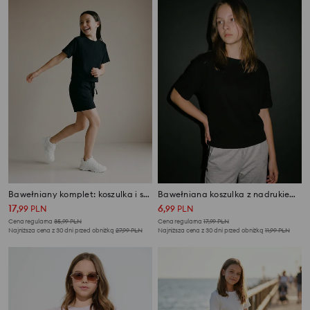
Bawełniany komplet: koszulka i szorty
Bawełniana koszulka z nadrukiem na plecach
17
6
,
99
PLN
,
99
PLN
Cena regularna
35,99
PLN
Cena regularna
17,99
PLN
Najniższa cena z 30 dni przed obniżką
27,99
PLN
Najniższa cena z 30 dni przed obniżką
11,99
PLN