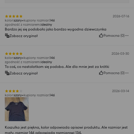
2026-07-16
kolor
:
szary
kupiony rozmiar
:
146
zgodność z rozmiarem
:
idealny
Bardzo jej się podobało jako bardzo wygodna dziewczynka
Pomocna
(
0
)
Zobacz oryginał
2026-03-30
kolor
:
szary
kupiony rozmiar
:
146
zgodność z rozmiarem
:
idealny
To coś, co nastolatkom się podoba. Ale dla mnie jest za krótki
Pomocna
(
0
)
Zobacz oryginał
2026-03-14
kolor
:
szary
kupiony rozmiar
:
146
Koszulka jest piękna, kolor odpowiada opisowi produktu. Ale rozmiar jest
mały, rozmiar 146 odpowiada rozmiarowi 134.