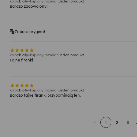
kolor
:
biały
kupiony rozmiar
:
Jeden produkt
Bardzo zadowolony!
Zobacz oryginał
kolor
:
biały
kupiony rozmiar
:
Jeden produkt
Fajne firanki
kolor
:
biały
kupiony rozmiar
:
Jeden produkt
Bardzo fajne firanki przypominają len.
1
2
3
.