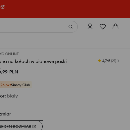
 📦
KO ONLINE
ana na kołach w pionowe paski
4,7/5
(
21
)
5
,
99
PLN
+26 pkt
Sinsay Club
or
:
biały
zmiar
JEDEN ROZMIAR