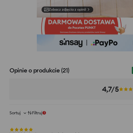
Zobacz zdjęcia z opinii
Opinie o produkcie
(
21
)
4,7/5
Sortuj
Filtruj
1