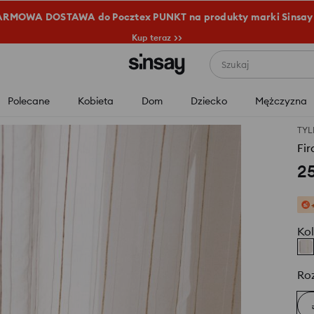
RMOWA DOSTAWA do Pocztex PUNKT na produkty marki Sinsay
Kup teraz >>
Szukaj
Polecane
Kobieta
Dom
Dziecko
Mężczyzna
TYL
Fir
2
Kol
Ro