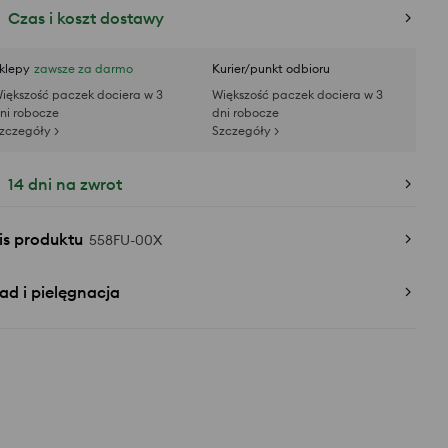
Czas i koszt dostawy
klepy
zawsze za darmo
Kurier/punkt odbioru
iększość paczek dociera w 3
Większość paczek dociera w 3
ni robocze
dni robocze
zczegóły >
Szczegóły >
14 dni na zwrot
is produktu
558FU-00X
ad i pielęgnacja