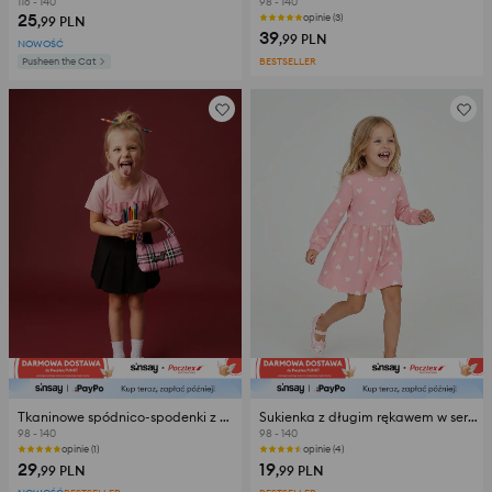
116 - 140
98 - 140
25
opinie (3)
,99
PLN
39
,99
PLN
NOWOŚĆ
Pusheen the Cat
BESTSELLER
Tkaninowe spódnico-spodenki z bawełny
Sukienka z długim rękawem w serca
98 - 140
98 - 140
opinie (1)
opinie (4)
29
19
,99
PLN
,99
PLN