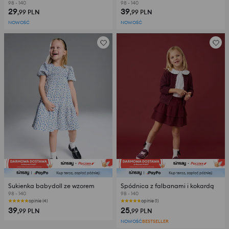
98 - 140
98 - 140
29
39
,99
PLN
,99
PLN
NOWOŚĆ
NOWOŚĆ
Sukienka babydoll ze wzorem
Spódnica z falbanami i kokardą
98 - 140
98 - 140
opinie (4)
opinie (1)
39
25
,99
PLN
,99
PLN
NOWOŚĆ
BESTSELLER