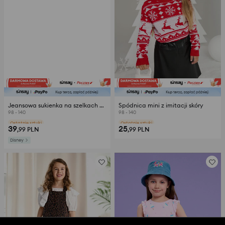
Jeansowa sukienka na szelkach Myszka Minnie
Spódnica mini z imitacji skóry
98 - 140
98 - 140
opinie (53)
opinie (96)
39
25
,99
PLN
,99
PLN
Disney