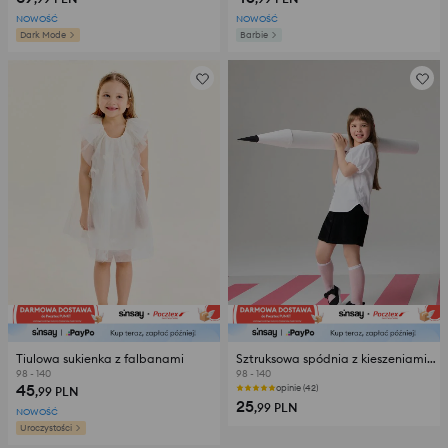
NOWOŚĆ
NOWOŚĆ
Dark Mode
Barbie
Tiulowa sukienka z falbanami
Sztruksowa spódnia z kieszeniami w serca
98 - 140
98 - 140
45
opinie (42)
,99
PLN
25
,99
PLN
NOWOŚĆ
Uroczystości