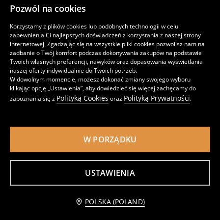
Pozwól na cookies
Korzystamy z plików cookies lub podobnych technologii w celu
zapewnienia Ci najlepszych doświadczeń z korzystania z naszej strony
internetowej. Zgadzając się na wszystkie pliki cookies pozwolisz nam na
zadbanie o Twój komfort podczas dokonywania zakupów na podstawie
Twoich własnych preferencji, nawyków oraz dopasowania wyświetlania
naszej oferty indywidualnie do Twoich potrzeb.
Sukienka w panterkę na ramiączkach
Sukienka
W dowolnym momencie, możesz dokonać zmiany swojego wyboru
98 - 140
98 - 140
klikając opcję „Ustawienia”, aby dowiedzieć się więcej zachęcamy do
Polityką Cookies
Polityką Prywatności
zapoznania się z
oraz
.
opinie (21)
opinie (78)
35
15
,99
PLN
,99
PLN
W PORZĄDKU
USTAWIENIA
POLSKA (POLAND)