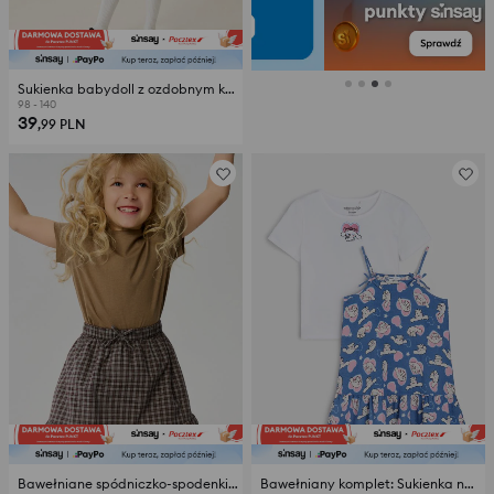
Sukienka babydoll z ozdobnym kołnierzykiem w kropki
98 - 140
39
,99
PLN
Bawełniane spódniczko-spodenki w kratę
Bawełniany komplet: Sukienka na ramiączkach z koszulką Cinnamonroll