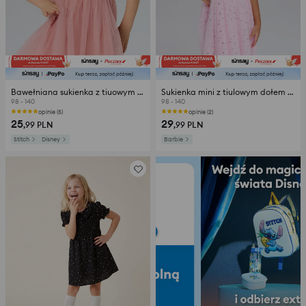
Bawełniana sukienka z tiuowym dołem z haftem Stitch
Sukienka mini z tiulowym dołem Barbie
98 - 140
98 - 140
opinie (5)
opinie (2)
25
29
,99
PLN
,99
PLN
Stitch
Disney
Barbie