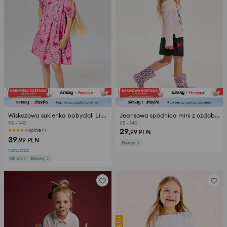
Wiskozowa sukienka babydoll Lilo & Stitch
Jeansowa spódnica mini z ozdobnymi cekinami Minnie Mouse
98 - 140
98 - 140
29
opinie (1)
,99
PLN
39
,99
PLN
Disney
NOWOŚĆ
Stitch
Disney