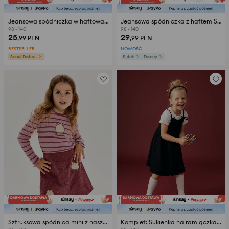
Jeansowa spódniczka w haftowane kokardki
Jeansowa spódniczka z haftem Stitch
98 - 140
98 - 140
25
29
,99
PLN
,99
PLN
BESTSELLER
NOWOŚĆ
Seoul District
Stitch
Disney
Sztruksowa spódnica mini z naszywkami Pusheen the Cat
Komplet: Sukienka na ramiączkach z koszulką