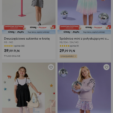
Dwuczęściowa sukienka w kratę
Spódnica mini z połyskującymi cekinami
98 - 140
98/104 - 134/140
opinie (35)
opinie (9)
39
29
,99
PLN
,99
PLN
TYLKO ONLINE
Uroczystości