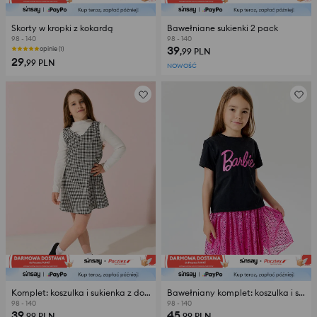
Skorty w kropki z kokardą
Bawełniane sukienki 2 pack
98 - 140
98 - 140
39
opinie (1)
,99
PLN
29
,99
PLN
NOWOŚĆ
Komplet: koszulka i sukienka z domieszką wiskozy
Bawełniany komplet: koszulka i spódnica Barbie
98 - 140
98 - 140
39
45
,99
PLN
,99
PLN