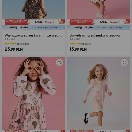
Wiskozowa sukienka mini ze wzorem w panterkę
Bawełniana sukienka dresowa
98 - 140
98 - 140
opinie (22)
opinie (9)
25
15
,99
PLN
,99
PLN