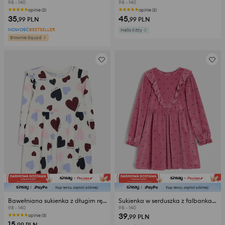
98 - 140
98 - 140
opinie (2)
opinie (2)
35
45
,99
PLN
,99
PLN
NOWOŚĆ
BESTSELLER
Hello Kitty
Brownie Squad
Bawełniana sukienka z długim rękawem i motywem serc
Sukienka w serduszka z falbankami z domieszką bawełny
98 - 140
98 - 140
39
opinie (3)
,99
PLN
15
,99
PLN