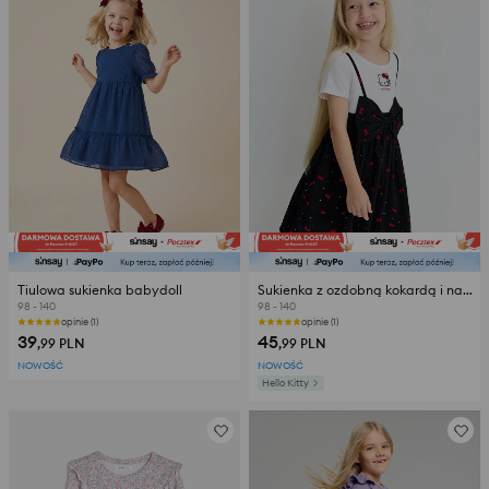
Tiulowa sukienka babydoll
Sukienka z ozdobną kokardą i nadrukiem Hello Kitty
98 - 140
98 - 140
opinie (1)
opinie (1)
39
45
,99
PLN
,99
PLN
NOWOŚĆ
NOWOŚĆ
Hello Kitty