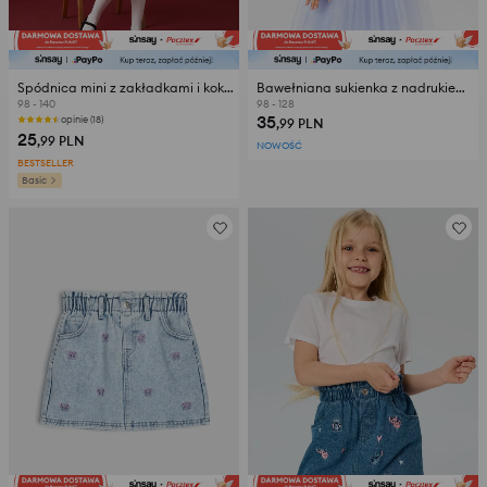
Spódnica mini z zakładkami i kokardą
Bawełniana sukienka z nadrukiem Frozen
98 - 140
98 - 128
35
opinie (18)
,99
PLN
25
,99
PLN
NOWOŚĆ
BESTSELLER
Basic