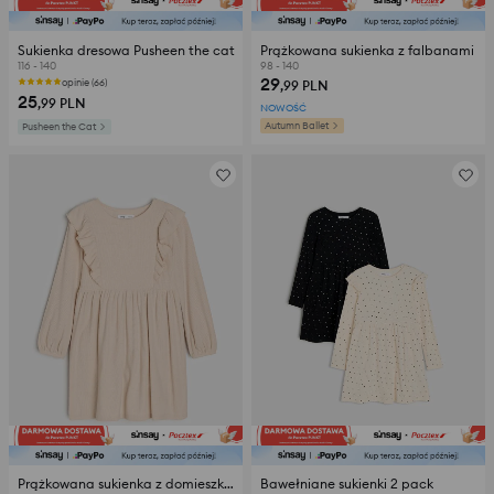
Sukienka dresowa Pusheen the cat
Prążkowana sukienka z falbanami
116 - 140
98 - 140
29
opinie (66)
,99
PLN
25
,99
PLN
NOWOŚĆ
Autumn Ballet
Pusheen the Cat
Prążkowana sukienka z domieszką wiskozy
Bawełniane sukienki 2 pack