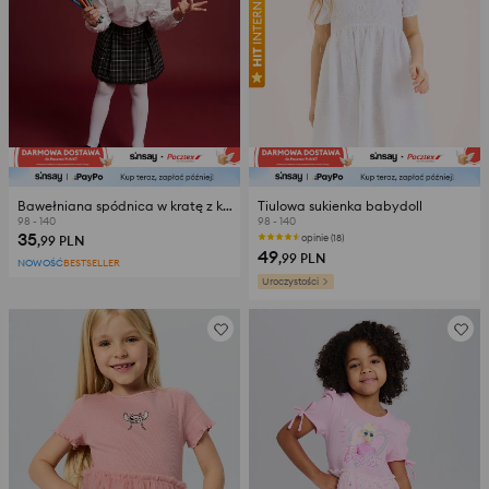
Bawełniana spódnica w kratę z koronkowym wykończeniem
Tiulowa sukienka babydoll
98 - 140
98 - 140
35
opinie (18)
,99
PLN
49
,99
PLN
NOWOŚĆ
BESTSELLER
Uroczystości