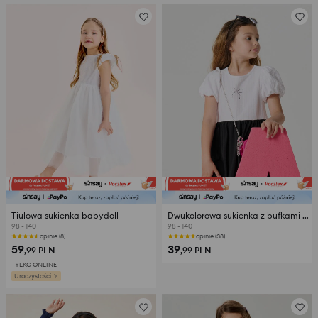
Tiulowa sukienka babydoll
Dwukolorowa sukienka z bufkami i ozdobną kokardką
98 - 140
98 - 140
opinie (8)
opinie (38)
59
39
,99
PLN
,99
PLN
TYLKO ONLINE
Uroczystości