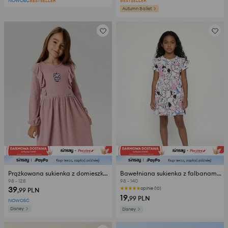
NOWOŚĆ
BESTSELLER
BESTSELLER
Autumn Ballet
Prążkowana sukienka z domieszką wiskozy The Aristocats
Bawełniana sukienka z falbanami Disney
98 - 128
98 - 140
39
opinie (10)
,99
PLN
19
,99
PLN
NOWOŚĆ
Disney
Disney