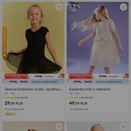
Zestaw baletowy: body i spódniczka Active
Sukienka midi z cekinami
98 - 140
98 - 140
opinie (16)
opinie (27)
29
49
,99
PLN
,99
PLN
TYLKO ONLINE
TYLKO ONLINE
Sport