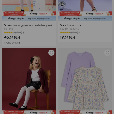
Sukienka w groszki z ozdobną kokardą
Spódnica mini
98 - 140
98/104 - 134/140
opinie (11)
opinie (18)
45
19
,99
PLN
,99
PLN
TYLKO ONLINE