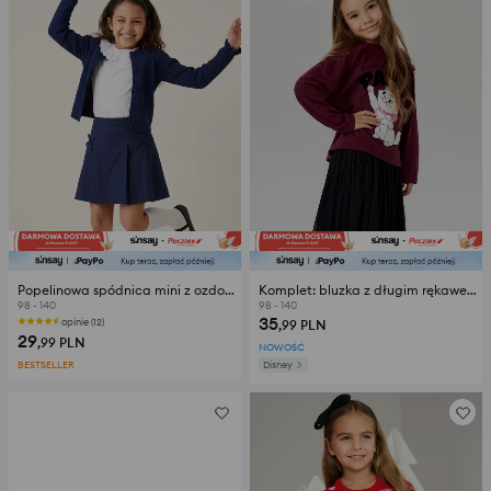
Popelinowa spódnica mini z ozdobnymi kokardami z bawełną
Komplet: bluzka z długim rękawem i tiulowa spódnica The Aristocats
98 - 140
98 - 140
35
opinie (12)
,99
PLN
29
,99
PLN
NOWOŚĆ
BESTSELLER
Disney