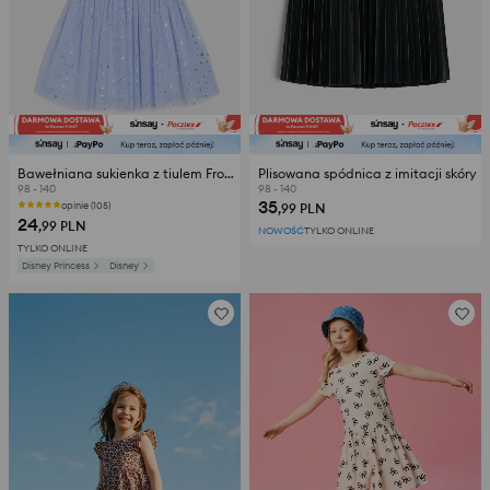
Bawełniana sukienka z tiulem Frozen
Plisowana spódnica z imitacji skóry
98 - 140
98 - 140
35
opinie (105)
,99
PLN
24
,99
PLN
NOWOŚĆ
TYLKO ONLINE
TYLKO ONLINE
Disney Princess
Disney