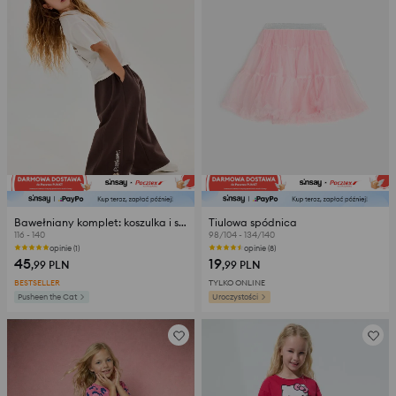
Bawełniany komplet: koszulka i spodnie Pusheen the Cat
Tiulowa spódnica
116 - 140
98/104 - 134/140
opinie (1)
opinie (8)
45
19
,99
PLN
,99
PLN
BESTSELLER
TYLKO ONLINE
Pusheen the Cat
Uroczystości