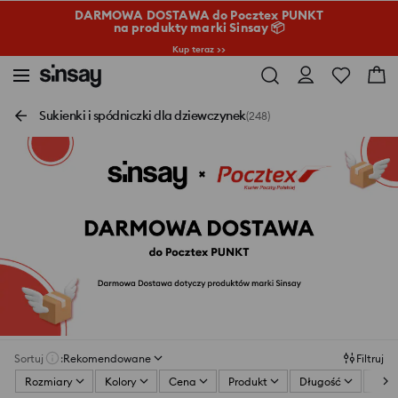
DARMOWA DOSTAWA do Pocztex PUNKT
na produkty marki Sinsay 📦
Kup teraz >>
Sukienki i spódniczki dla dziewczynek
(248)
Sortuj
:
Rekomendowane
Filtruj
Rozmiary
Kolory
Cena
Produkt
Długość
Deko