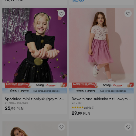
NOWOŚĆ
Spódnica mini z połyskującymi cekinami
Bawełniana sukienka z tiulowym dołem
98/104 - 134/140
98 - 140
25
opinie (1)
,99
PLN
29
,99
PLN