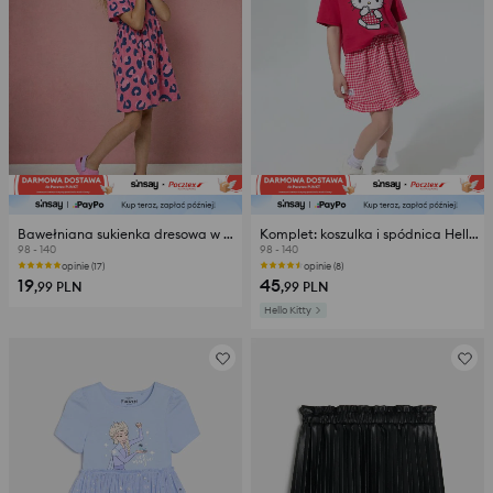
Bawełniana sukienka dresowa w panterkę
Komplet: koszulka i spódnica Hello Kitty
98 - 140
98 - 140
opinie (17)
opinie (8)
19
45
,99
PLN
,99
PLN
Hello Kitty