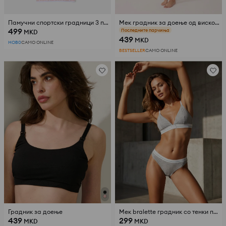
Памучни спортски градници 3 парчиња
Мек градник за доење од вискоза
499
Последните парчиња
MKD
439
MKD
НОВ0
САМО ONLINE
BESTSELLER
САМО ONLINE
Градник за доење
Мек bralette градник со тенки прилагодливи прерамки
439
299
MKD
MKD