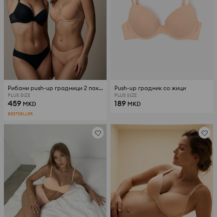
Рибани push-up градници 2 пакувања
Push-up градник со жици
PLUS SIZE
PLUS SIZE
459
189
MKD
MKD
BESTSELLER