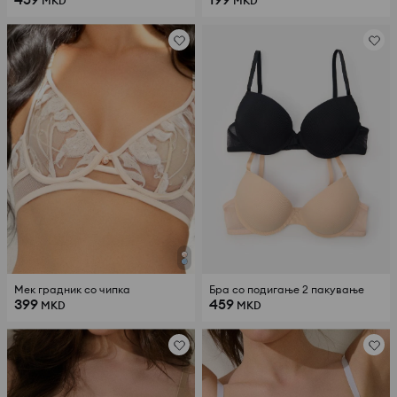
MKD
MKD
Мек градник со чипка
Бра со подигање 2 пакување
399
459
MKD
MKD