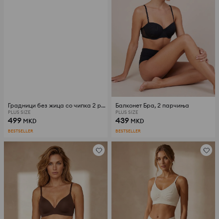
Градници без жица со чипка 2 pack
Балконет Бра, 2 парчиња
PLUS SIZE
PLUS SIZE
499
439
MKD
MKD
BESTSELLER
BESTSELLER