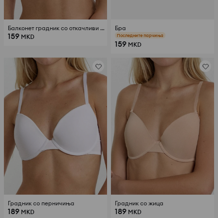
Балконет градник со откачливи раменици
Бра
159
Последните парчиња
MKD
159
MKD
Градник со перничиња
Градник со жица
189
189
MKD
MKD