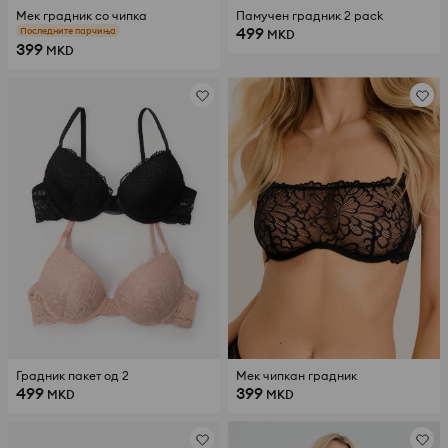
Мек градник со чипка
Памучен градник 2 pack
499
Последните парчиња
MKD
399
MKD
Градник пакет од 2
Мек чипкан градник
499
399
MKD
MKD