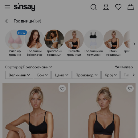
Градници
(159)
NEW
Push up
Градници
Триаголни
Bralette
Градници со
Меки
Градници
градник
balconette
градници
градници
потпунки
градници
чипка
Сортирај
:
Препорачани
Филтер
Величини
Бои
Цена
Производ
Крој
Тип