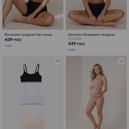
Вискозен градник без жица
Засилен безшевен градник
439
PLUS SIZE
MKD
439
MKD
НОВ0
НОВ0