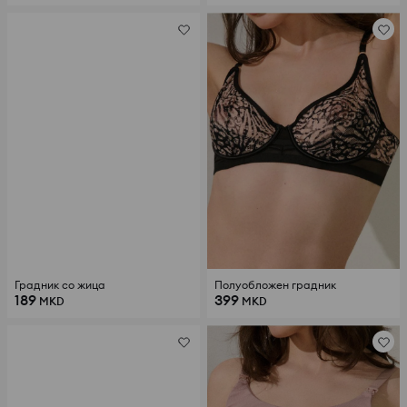
Градник со жица
Полуобложен градник
189
399
MKD
MKD