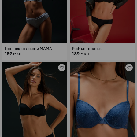
Градник за доилки MAMA
Push up градник
189
189
MKD
MKD