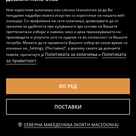
Ние користиме колачиња или слични технологии за да Ви
понудиме најдобро можно искуство со користење на нашата веб-
Бесшевен подполнет bralette градник
Чипкан корсет со декоративна машна
PLUS SIZE
PLUS SIZE
локација. Со прифаќање на сите колачиња, дозволувате да се
439
499
MKD
MKD
грижиме за удобноста при купувањето врз основа на Вашите
претпочитани избори и навики, како и дека прикажувањето на
BESTSELLER
BESTSELLER
производите и услугите што ги нудиме се во согласност со Вашите
потреби. Можете да го промените Вашиот избор во секое време со
кликање на „Settings, (Поставки)“, а доколку сакате да дознаете
Политиката за колачиња
Политиката
повеќе, прочитајте ја
и
за приватност
.
ВО РЕД
ПОСТАВКИ
СЕВЕРНА МАКЕДОНИЈА (NORTH MACEDONIA)
Grudnjak za dojenje so čipka
Градник Extra Push-Up со чипка
479
479
MKD
MKD