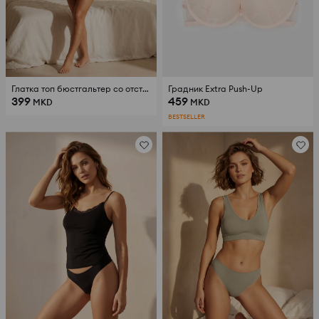
Глатка топ бюстгальтер со отстранливи влошки
Градник Extra Push-Up
399
459
MKD
MKD
BESTSELLER