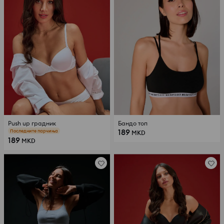
Push up градник
Бандо топ
189
Последните парчиња
MKD
189
MKD