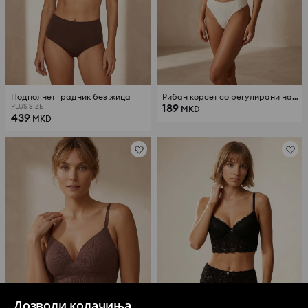
Подполнет градник без жица
Рибан корсет со регулирани нараменици и набриднување
189
PLUS SIZE
MKD
439
MKD
Дозволи колачиња