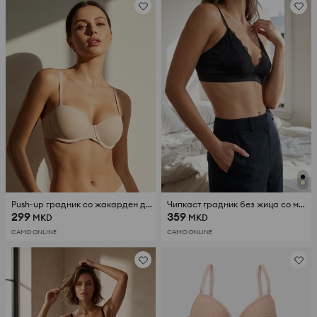
Push-up градник со жакарден дезен
Чипкаст градник без жица со меки корпи
299
359
MKD
MKD
САМО ONLINE
САМО ONLINE