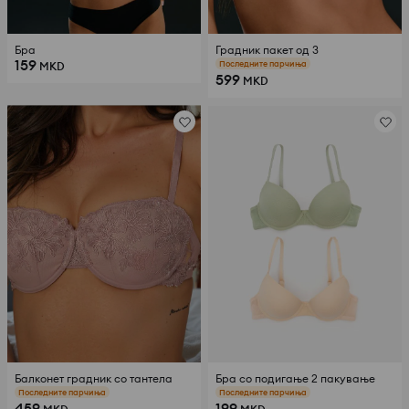
Бра
Градник пакет од 3
159
Последните парчиња
MKD
599
MKD
Балконет градник со тантела
Бра со подигање 2 пакување
Последните парчиња
Последните парчиња
459
199