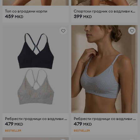
Топ со вградени корпи
Спортски градник со вадливи корпи
459
399
MKD
MKD
Ребрести градници со вадливи корпи сет 2 парчиња
Ребрести градници со вадливи корпи сет 2 парчиња
479
479
MKD
MKD
BESTSELLER
BESTSELLER