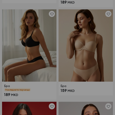
189
MKD
Бра
Бра
159
Последните парчиња
MKD
189
MKD