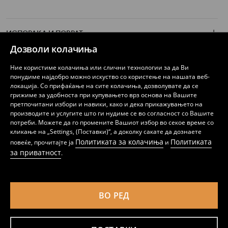
ИСПОРАКА И ПОВРАТ
Дозволи колачиња
БРЕНД SINSAY
Ние користиме колачиња или слични технологии за да Ви
понудиме најдобро можно искуство со користење на нашата веб-
локација. Со прифаќање на сите колачиња, дозволувате да се
грижиме за удобноста при купувањето врз основа на Вашите
СЛЕДЕТЕ НЕ
претпочитани избори и навики, како и дека прикажувањето на
производите и услугите што ги нудиме се во согласност со Вашите
потреби. Можете да го промените Вашиот избор во секое време со
кликање на „Settings, (Поставки)“, а доколку сакате да дознаете
Политиката за колачиња
Политиката
повеќе, прочитајте ја
и
за приватност
.
Македонија (North Macedonia)
ВО РЕД
Политика на приватност
Подесување на колачињата
Политика на колачиња
Список на колачиња
Доверливи партнери