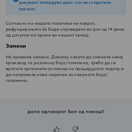
документ потврдува дека сте ни го пратиле
пакетот.
Согласно на нашата политика на поврат,
рефундирањето ќе биде спроведено во рок од 14 дена
од датумот на прием во нашиот склад.
Замени
Не правиме замени. Доколку сакате да смените некој
производ за различна боја/големина, треба да ги
вратите артиклите со помош на процедурата подолу и
да направите нова нарачка за саканата боја/
големина.
дали одговорот бил од помош?