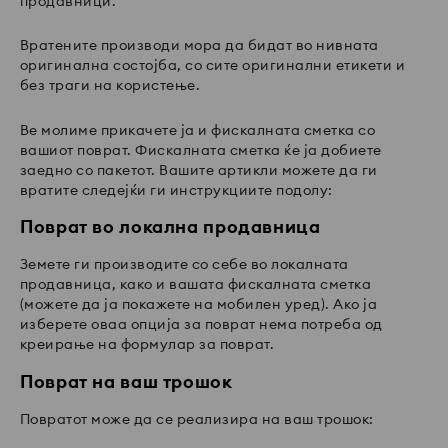
продавници.
Вратените производи мора да бидат во нивната
оригинална состојба, со сите оригинални етикети и
без траги на користење.
Ве молиме прикачете ја и фискалната сметка со
вашиот поврат. Фискалната сметка ќе ја добиете
заедно со пакетот. Вашите артикли можете да ги
вратите следејќи ги инструкциите подолу:
Поврат во локална продавница
Земете ги производите со себе во локалната
продавница, како и вашата фискалната сметка
(можете да ја покажете на мобилен уред). Ако ја
изберете оваа опција за поврат нема потреба од
креирање на формулар за поврат.
Поврат на ваш трошок
Повратот може да се реализира на ваш трошок: