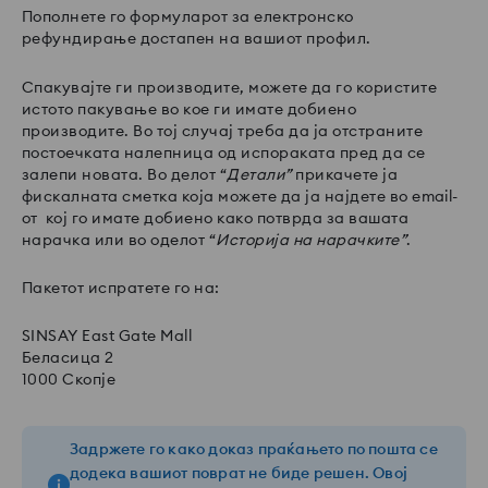
Пополнете го формуларот за електронско
рефундирање достапен на вашиот профил.
Спакувајте ги производите, можете да го користите
истото пакување во кое ги имате добиено
производите. Во тој случај треба да ја отстраните
постоечката налепница од испораката пред да се
залепи новата. Во делот “
Детали”
прикачете ја
фискалната сметка која можете да ја најдете во email-
от кој го имате добиено како потврда за вашата
нарачка или во оделот “
Историја на нарачките”
.
Пакетот испратете го на:
SINSAY East Gate Mall
Беласица 2
1000 Скопје
Задржете го како доказ праќањето по пошта се
додека вашиот поврат не биде решен. Овој