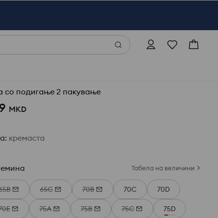
а со подигање 2 пакување
9
MKD
ја
:
кремаста
лемина
Табела на величини
65B
65C
70B
70C
70D
70E
75A
75B
75C
75D