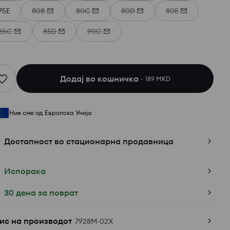
75E
80B
80C
80D
80E
85C
85D
90C
Додај во кошничка
189 MKD
Ние сме од Европска Унија
Достапност во стационарна продавница
Испорака
30 дена за поврат
ис на производот
7928M-02X