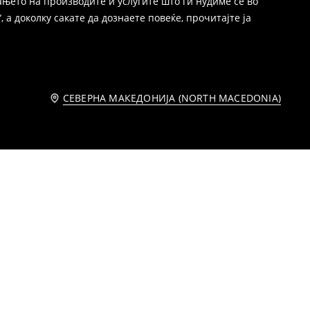
њето на производите и услугите што ги нудиме се во
 а доколку сакате да дознаете повеќе, прочитајте ја
СЕВЕРНА МАКЕДОНИЈА (NORTH MACEDONIA)