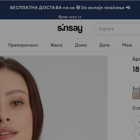
БЕСПЛАТНА ДОСТАВА на се 🎒 За онлајн плаќање 📲
Купи сега >>
Барајте
Препорачано
Жена
Дома
Дете
Маж
Бр
18
Бо
Го