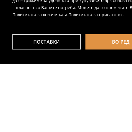
да се грижиме за удобноста при купувањето врз основа н
согласност со Вашите потреби. Можете да го промените Ваш
Политиката за колачиња
и
Политиката за приватност
.
ПОСТАВКИ
ВО РЕД