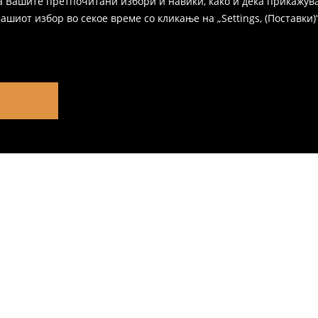
а Вашите претпочитани избори и навики, како и дека прикажува
иот избор во секое време со кликање на „Settings, (Поставки)“,