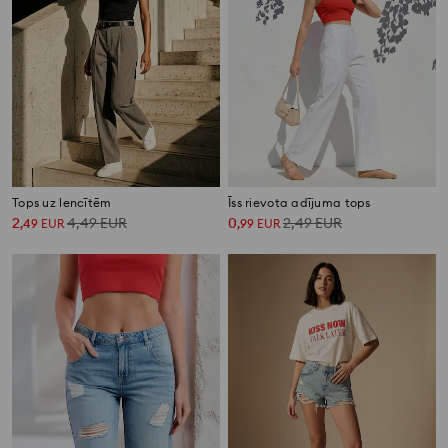
Tops uz lencītēm
Īss rievota adījuma tops
2
4,49
EUR
0
2,49
EUR
,
49
EUR
,
99
EUR