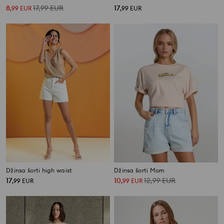
8
17,99
EUR
17
,
99
EUR
,
99
EUR
Džinsa šorti high waist
Džinsa šorti Mom
17
10
12,99
EUR
,
99
EUR
,
99
EUR