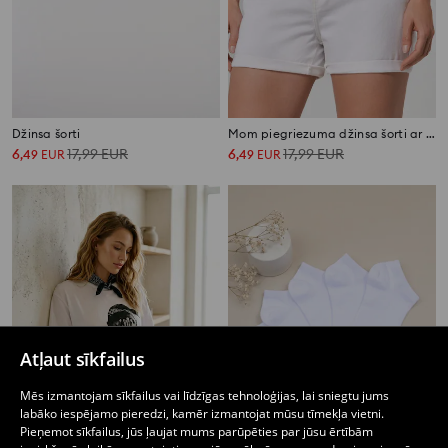
Džinsa šorti
Mom piegriezuma džinsa šorti ar paaugstinātu jostasvietu
6
17,99
EUR
6
17,99
EUR
,
49
EUR
,
49
EUR
Atļaut sīkfailus
Mēs izmantojam sīkfailus vai līdzīgas tehnoloģijas, lai sniegtu jums
labāko iespējamo pieredzi, kamēr izmantojat mūsu tīmekļa vietni.
Pieņemot sīkfailus, jūs ļaujat mums parūpēties par jūsu ērtībām