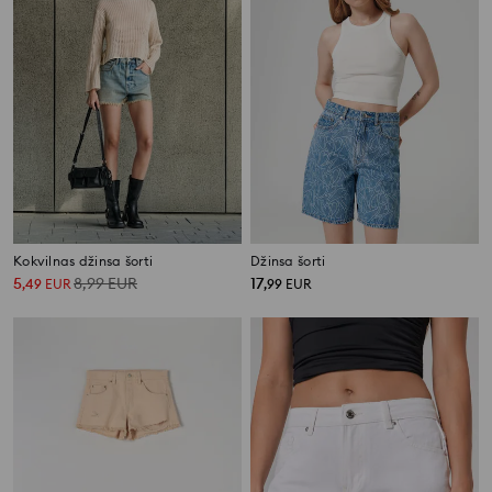
Kokvilnas džinsa šorti
Džinsa šorti
5
8,99
EUR
17
,
49
EUR
,
99
EUR