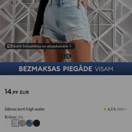
Skatīt fotoattēlus no atsauksmēm
1
/
5
14
,
99
EUR
Džinsa šorti high waist
4,7/5
(
418
)
Krāsa
:
zils