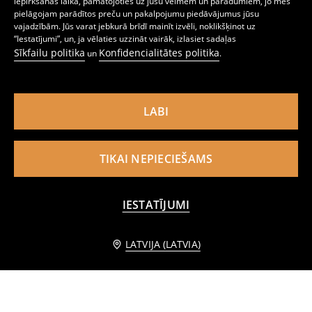
iepirkšanās laikā, pamatojoties uz jūsu vēlmēm un paradumiem, jo mēs
pielāgojam parādītos preču un pakalpojumu piedāvājumus jūsu
Kokvilnas krekliņš ar apdruku Tupac
Zeķes, iepakojumā 5 pāri
vajadzībām. Jūs varat jebkurā brīdī mainīt izvēli, noklikšķinot uz
5
6,99
EUR
2
,
49
EUR
,
49
EUR
“Iestatījumi”, un, ja vēlaties uzzināt vairāk, izlasiet sadaļas
Sīkfailu politika
Konfidencialitātes politika
un
.
LABI
TIKAI NEPIECIEŠAMS
IESTATĪJUMI
Informēt mani
LATVIJA (LATVIA)
Basic bandeau topiņš
Rievota adījuma tops
1
3,49
EUR
2
2,99
EUR
,
49
EUR
,
49
EUR