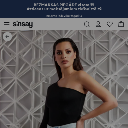
BEZMAKSAS PIEGĀDE visam 🎒
Attiecas uz maksājumiem tiešsaistē 📲
Izmanto izdevību tagad >>