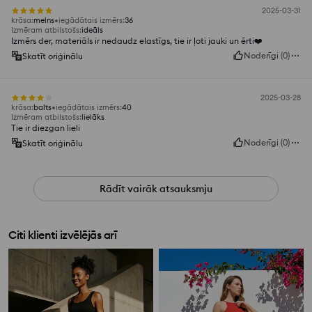
2025-03-31
krāsa
:
melns
iegādātais izmērs
:
36
Izmēram atbilstošs
:
ideāls
Izmērs der, materiāls ir nedaudz elastīgs, tie ir ļoti jauki un ērti❤️
Noderīgi
(
0
)
Skatīt oriģinālu
2025-03-28
krāsa
:
balts
iegādātais izmērs
:
40
Izmēram atbilstošs
:
lielāks
Tie ir diezgan lieli
Noderīgi
(
0
)
Skatīt oriģinālu
Rādīt vairāk atsauksmju
Citi klienti izvēlējās arī