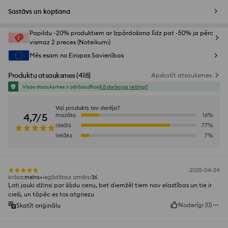
Sastāvs un kopšana
Papildu -20% produktiem ar Izpārdošana līdz pat -50% ja pērc
vismaz 2 preces (Noteikumi)
Mēs esam no Eiropas Savienības
Produktu atsauksmes
(
418
)
Apskatīt atsauksmes
Visas atsauksmes ir pārbaudītas
Kā darbojas reitingi?
Vai produkts tev derēja?
4,7/5
mazāks
16
%
ideāls
77
%
lielāks
7
%
2025-04-24
krāsa
:
melns
iegādātais izmērs
:
36
Ļoti jauki džinsi par šādu cenu, bet diemžēl tiem nav elastības un tie ir
cieši, un tāpēc es tos atgriezu
Noderīgi
(
0
)
Skatīt oriģinālu