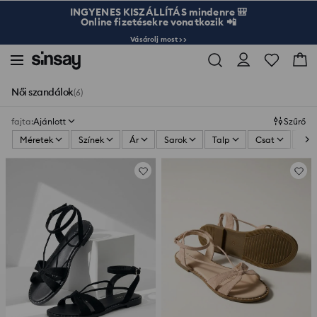
INGYENES KISZÁLLÍTÁS mindenre 🎒
Online fizetésekre vonatkozik 📲
Vásárolj most >>
Női szandálok
(6)
fajta
:
Ajánlott
Szűrő
Méretek
Színek
Ár
Sarok
Talp
Csat
Orr