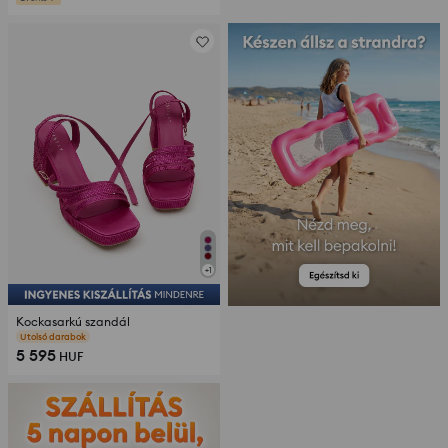
+
1
Kockasarkú szandál
vélemények (14)
5 595
HUF