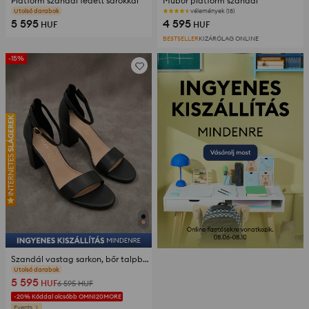
Platform szandál fedett sarokkal
Műbőr platform szandál
vélemények (18)
vélemények (149)
5 595
4 595
HUF
HUF
BESTSELLER
KIZÁRÓLAG ONLINE
-15%
Szandál vastag sarkon, bőr talpbetéttel
vélemények (85)
5 595
HUF
6 595
HUF
-20% Kóddal olcsóbb OMNI20MORE
Events