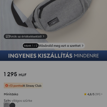
Fotók az értékelésekből
Vásárold meg ezt a szettet
képek
1
/
2
1 295
HUF
+13 ponttal
A Sinsay Club
Minitáska
4,8/5
(
191
)
Szín
:
világos szürke