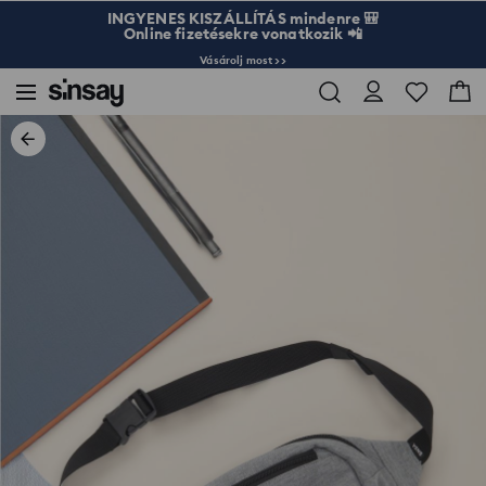
INGYENES KISZÁLLÍTÁS mindenre 🎒
Online fizetésekre vonatkozik 📲
Vásárolj most >>