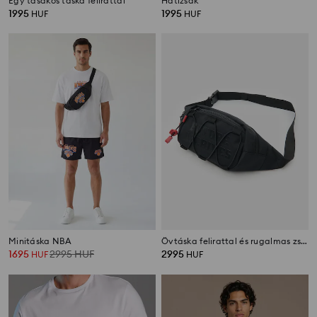
Egy tasakos táska felirattal
Hátizsák
1995
1995
HUF
HUF
Minitáska NBA
Övtáska felirattal és rugalmas zsinórokkal
1695
2995
HUF
2995
HUF
HUF