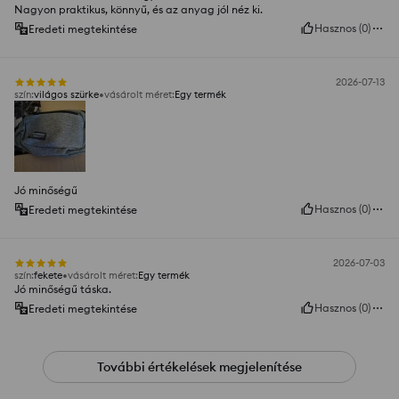
Nagyon praktikus, könnyű, és az anyag jól néz ki.
Hasznos
(
0
)
Eredeti megtekintése
2026-07-13
szín
:
világos szürke
vásárolt méret
:
Egy termék
Jó minőségű
Hasznos
(
0
)
Eredeti megtekintése
2026-07-03
szín
:
fekete
vásárolt méret
:
Egy termék
Jó minőségű táska.
Hasznos
(
0
)
Eredeti megtekintése
További értékelések megjelenítése