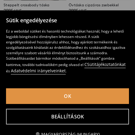
Steppelt crossbody táska
Övtáska cipzáras zsebekkel
2995
2995
HUF
HUF
Sütik engedélyezése
Ez a weboldal sütiket és hasonló technológiákat használ, hogy a lehető
legjobb böngészési élményben lehessen részed. A sütik
engedélyezésével hozzájárulsz ahhoz, hogy ajánlott termékeink és
szolgáltatásaink kínálatát az érdeklődésedhez és szokásaidhoz igazítva
személyre szabott vásárlói élményt biztosítsunk a számodra.
Sütibeállításaidat bármikor módosíthatod a „Beállítások” gombra
CSütitájékoztatónkat
kattintva, további tudnivalókért pedig olvasd el
Adatvédelmi irányelveinket
és
.
OK
Hátizsák aszimmetrikus panellel
Hátizsák Champion
4595
7595
HUF
HUF
BEÁLLÍTÁSOK
Értesítést kérek
MAGYARORSZÁG (HUNGARY)