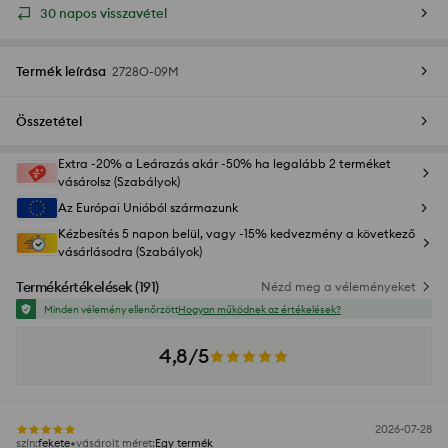
30 napos visszavétel
Termék leírása
2728O-09M
Összetétel
Extra -20% a Leárazás akár -50% ha legalább 2 terméket
vásárolsz (Szabályok)
Az Európai Unióból származunk
Kézbesítés 5 napon belül, vagy -15% kedvezmény a következő
vásárlásodra (Szabályok)
Termékértékelések
(
191
)
Nézd meg a véleményeket
Minden vélemény ellenőrzött
Hogyan működnek az értékelések?
4,8/5
2026-07-28
szín
:
fekete
vásárolt méret
:
Egy termék