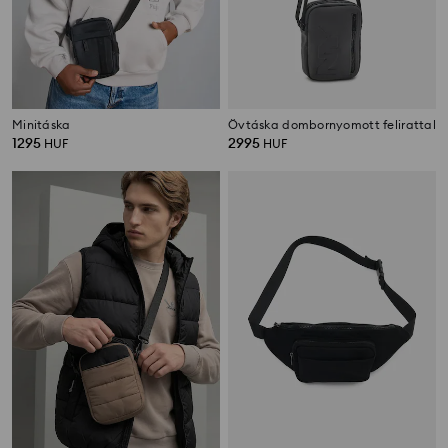
Minitáska
Övtáska dombornyomott felirattal
1295
2995
HUF
HUF