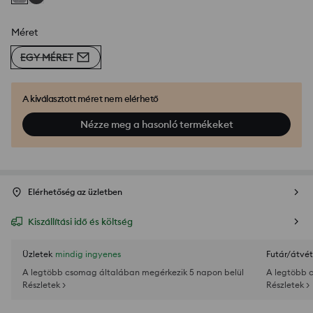
Méret
EGY MÉRET
A kiválasztott méret nem elérhető
Nézze meg a hasonló termékeket
Elérhetőség az üzletben
Kiszállítási idő és költség
Üzletek
mindig ingyenes
Futár/átvét
A legtöbb csomag általában megérkezik 5 napon belül
A legtöbb 
Részletek >
Részletek >