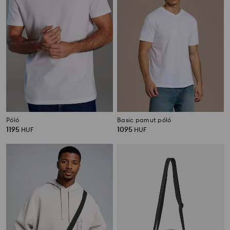
Póló
Basic pamut póló
1195
1095
HUF
HUF