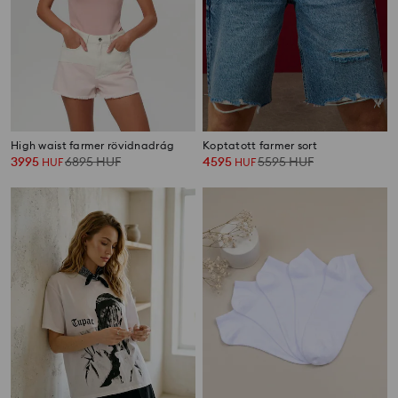
High waist farmer rövidnadrág
Koptatott farmer sort
3995
6895
HUF
4595
5595
HUF
HUF
HUF