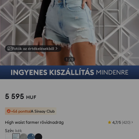
Fotók az értékelésekből
1
/
5
5 595
HUF
+56 ponttal
A Sinsay Club
High waist farmer rövidnadrág
4,7/5
(
420
)
Szín
:
kék