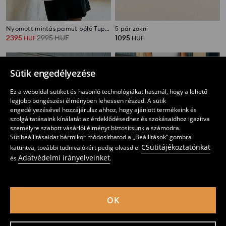
Nyomott mintás pamut póló Tupac
5 pár zokni
2395
2995
HUF
1095
HUF
HUF
Sütik engedélyezése
Ez a weboldal sütiket és hasonló technológiákat használ, hogy a lehető
legjobb böngészési élményben lehessen részed. A sütik
engedélyezésével hozzájárulsz ahhoz, hogy ajánlott termékeink és
szolgáltatásaink kínálatát az érdeklődésedhez és szokásaidhoz igazítva
személyre szabott vásárlói élményt biztosítsunk a számodra.
Sütibeállításaidat bármikor módosíthatod a „Beállítások” gombra
CSütitájékoztatónkat
kattintva, további tudnivalókért pedig olvasd el
Adatvédelmi irányelveinket
és
.
OK
Rugalmas kötött felső
High waist mom szabású farmer
895
1095
HUF
2195
5595
HUF
HUF
HUF