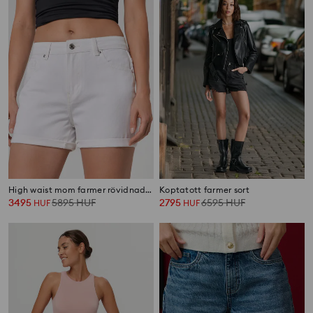
High waist mom farmer rövidnadrág
Koptatott farmer sort
3495
5895
HUF
2795
6595
HUF
HUF
HUF