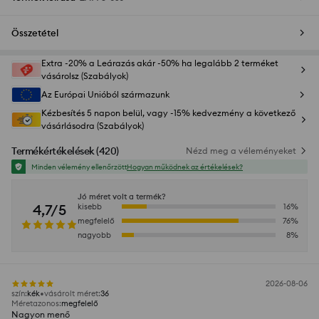
Összetétel
Extra -20% a Leárazás akár -50% ha legalább 2 terméket
vásárolsz (Szabályok)
Az Európai Unióból származunk
Kézbesítés 5 napon belül, vagy -15% kedvezmény a következő
vásárlásodra (Szabályok)
Termékértékelések
(
420
)
Nézd meg a véleményeket
Minden vélemény ellenőrzött
Hogyan működnek az értékelések?
Jó méret volt a termék?
4,7/5
kisebb
16
%
megfelelő
76
%
nagyobb
8
%
2026-08-06
szín
:
kék
vásárolt méret
:
36
Méretazonos
:
megfelelő
Nagyon menő