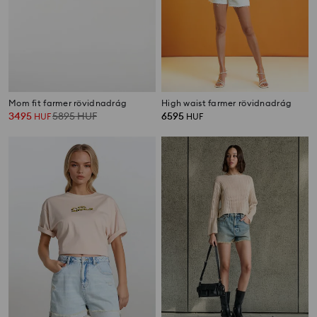
Mom fit farmer rövidnadrág
High waist farmer rövidnadrág
3495
5895
HUF
6595
HUF
HUF