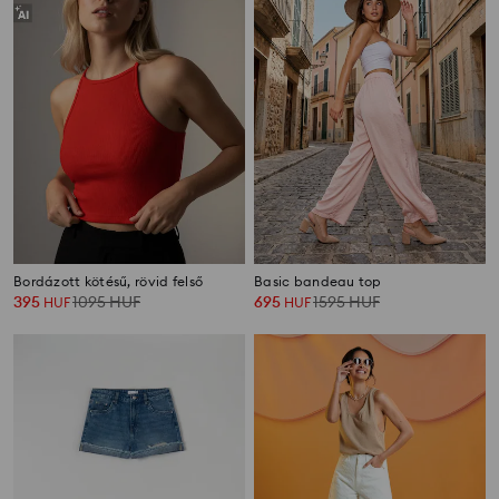
Bordázott kötésű, rövid felső
Basic bandeau top
395
1095
HUF
695
1595
HUF
HUF
HUF