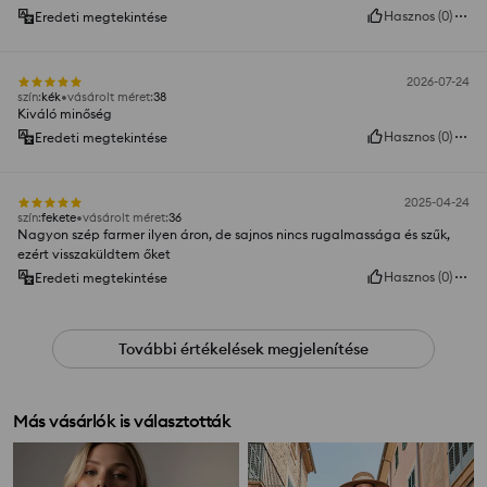
Hasznos
(
0
)
Eredeti megtekintése
2026-07-24
szín
:
kék
vásárolt méret
:
38
Kiváló minőség
Hasznos
(
0
)
Eredeti megtekintése
2025-04-24
szín
:
fekete
vásárolt méret
:
36
Nagyon szép farmer ilyen áron, de sajnos nincs rugalmassága és szűk,
ezért visszaküldtem őket
Hasznos
(
0
)
Eredeti megtekintése
További értékelések megjelenítése
Más vásárlók is választották