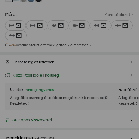
Méret
Mérettáblázat
32
34
36
38
40
42
44
76
%
vásárló szerint a termék igazodik a mérethez
Elérhetőség az üzletben
Kiszállítási idő és költség
Üzletek
mindig ingyenes
Futár/átvét
A legtöbb csomag általában megérkezik 5 napon belül
A legtöbb 
Részletek >
Részletek >
30 napos visszavétel
Termék leírása
ZA998-05J