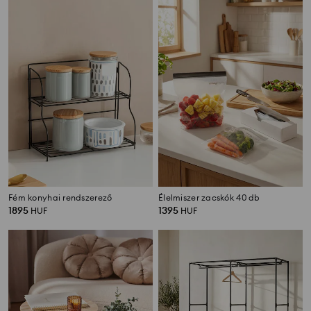
Fém konyhai rendszerező
Élelmiszer zacskók 40 db
1895
1395
HUF
HUF