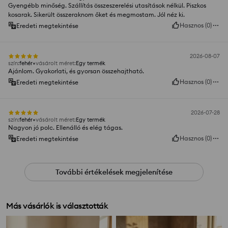
Gyengébb minőség. Szállítás összeszerelési utasítások nélkül. Piszkos
kosarak. Sikerült összeraknom őket és megmostam. Jól néz ki.
Hasznos
(
0
)
Eredeti megtekintése
2026-08-07
szín
:
fehér
vásárolt méret
:
Egy termék
Ajánlom. Gyakorlati, és gyorsan összehajtható.
Hasznos
(
0
)
Eredeti megtekintése
2026-07-28
szín
:
fehér
vásárolt méret
:
Egy termék
Nagyon jó polc. Ellenálló és elég tágas.
Hasznos
(
0
)
Eredeti megtekintése
További értékelések megjelenítése
Más vásárlók is választották