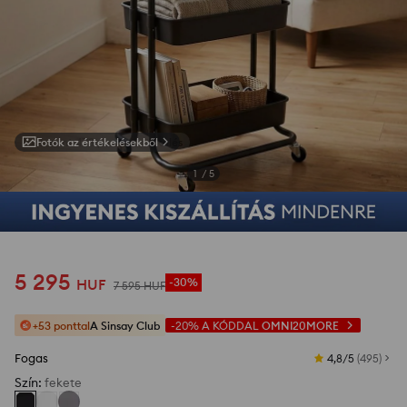
Fotók az értékelésekből
1
/
5
5 295
HUF
-30%
7 595
HUF
+53 ponttal
A Sinsay Club
-20%
A KÓDDAL
OMNI20MORE
Fogas
4,8/5
(
495
)
Szín
:
fekete