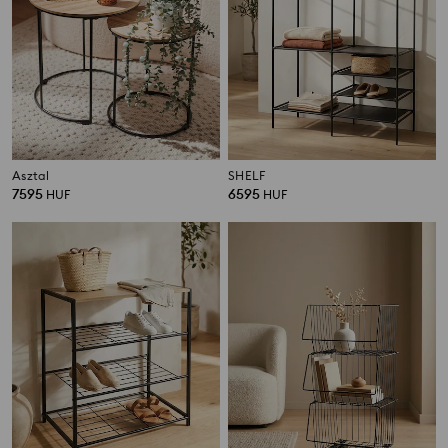
Asztal
SHELF
7595
6595
HUF
HUF