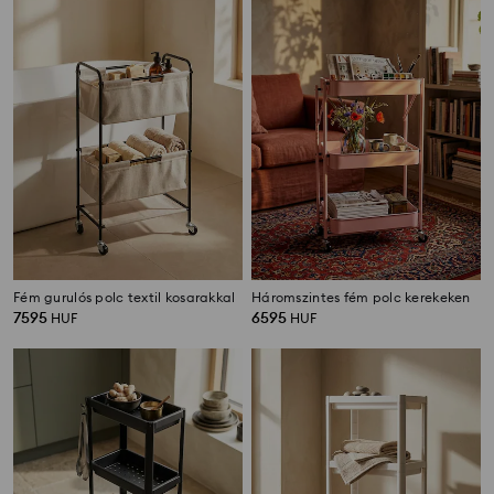
Fém gurulós polc textil kosarakkal
Háromszintes fém polc kerekeken
7595
6595
HUF
HUF