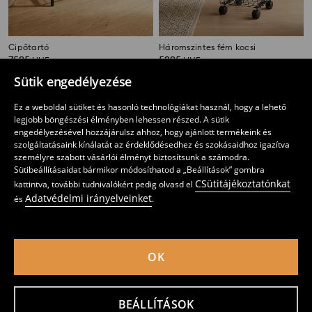
Cipőtartó
Háromszintes fém kocsi
7595
5295
HUF
HUF
Sütik engedélyezése
Ez a weboldal sütiket és hasonló technológiákat használ, hogy a lehető
legjobb böngészési élményben lehessen részed. A sütik
engedélyezésével hozzájárulsz ahhoz, hogy ajánlott termékeink és
szolgáltatásaink kínálatát az érdeklődésedhez és szokásaidhoz igazítva
személyre szabott vásárlói élményt biztosítsunk a számodra.
Sütibeállításaidat bármikor módosíthatod a „Beállítások” gombra
CSütitájékoztatónkat
kattintva, további tudnivalókért pedig olvasd el
Adatvédelmi irányelveinket
és
.
OK
Kétszintes fürdőszobai polc
Fém gurulós kocsi asztallappal és polcokkal
7595
5595
HUF
HUF
BEÁLLÍTÁSOK