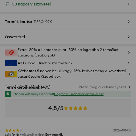
30 napos visszavétel
Termék leírása
1158Q-99X
Összetétel
Extra -20% a Leárazás akár -50% ha legalább 2 terméket
vásárolsz (Szabályok)
Az Európai Unióból származunk
Kézbesítés 5 napon belül, vagy -15% kedvezmény a következő
vásárlásodra (Szabályok)
Termékértékelések
(
495
)
Nézd meg a véleményeket
Minden vélemény ellenőrzött
Hogyan működnek az értékelések?
4,8/5
2026-08-08
szín
:
fehér
vásárolt méret
:
Egy termék