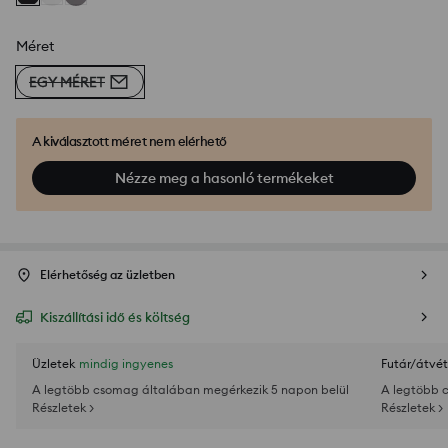
Méret
EGY MÉRET
A kiválasztott méret nem elérhető
Nézze meg a hasonló termékeket
Elérhetőség az üzletben
Kiszállítási idő és költség
Üzletek
mindig ingyenes
Futár/átvét
A legtöbb csomag általában megérkezik 5 napon belül
A legtöbb 
Részletek >
Részletek >