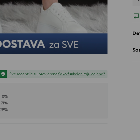
Det
Sa
Sve recenzije su provjerene
Kako funkcioniraju ocjene?
0
%
71
%
29
%