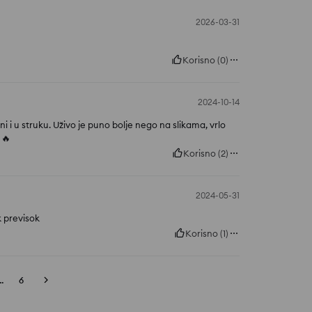
2026-03-31
Korisno
(
0
)
2024-10-14
ni i u struku. Uživo je puno bolje nego na slikama, vrlo
🔥
Korisno
(
2
)
2024-05-31
k previsok
Korisno
(
1
)
..
6