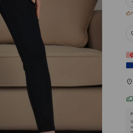
7
P
V
r
D