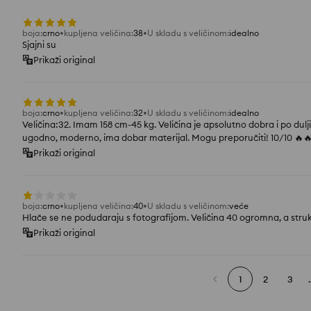
boja
:
crno
kupljena veličina
:
38
U skladu s veličinom
:
idealno
Sjajni su
Prikaži original
boja
:
crno
kupljena veličina
:
32
U skladu s veličinom
:
idealno
Veličina:32. Imam 158 cm-45 kg. Veličina je apsolutno dobra i po dulji
ugodno, moderno, ima dobar materijal. Mogu preporučiti! 10/10 🔥
Prikaži original
boja
:
crno
kupljena veličina
:
40
U skladu s veličinom
:
veće
Hlače se ne podudaraju s fotografijom. Veličina 40 ogromna, a stru
Prikaži original
1
2
3
.