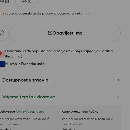
42
44
1
%
kupaca ocijenilo je da proizvod odgovara veličini
Obavijesti me
Dodatnih -30% popusta na Sniženje uz kupnju najmanje 2 artikla
(Pravilnici)
Mi smo iz Europske unije
Dostupnost u trgovini
Vrijeme i trošak dostave
oslovnice
Uvijek besplatno
Kurir/preuzimna točka
ećina paketa stiže u roku od 5
Većina paketa stiže u roku od 6
adnih dana
radnih dana
etalji >
Detalji >