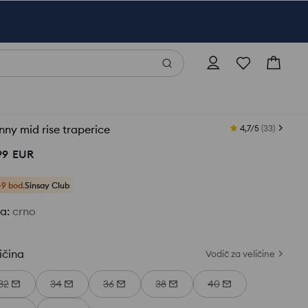
nny mid rise traperice
4,7/5
(
33
)
99
EUR
+9 bod.
Sinsay Club
ja
:
crno
ičina
Vodič za veličine
32
34
36
38
40