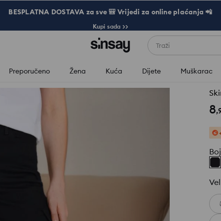
BESPLATNA DOSTAVA za sve 🎒 Vrijedi za online plaćanja 📲
Kupi sada >>
Traži
Preporučeno
Žena
Kuća
Dijete
Muškarac
Ski
8
,
Bo
Vel