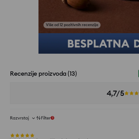
Više od 12 pozitivnih recenzija
Recenzije proizvoda
(
13
)
4,7/5
Razvrstaj
Filter
1