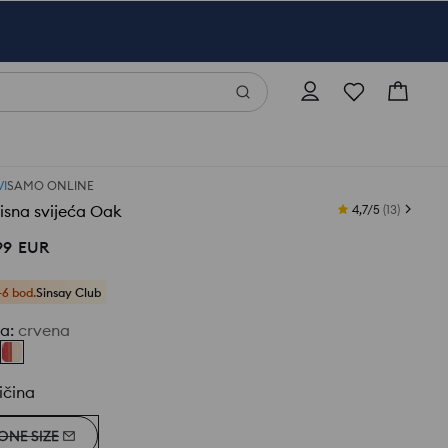
I
SAMO ONLINE
isna svijeća Oak
4,7/5
(
13
)
99
EUR
+6 bod.
Sinsay Club
ja
:
crvena
ičina
ONE SIZE