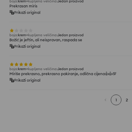
boja
:
krem
kupljena veličina
:
Jedan proizvod
Prekrasan miris
Prikaži original
boja
:
krem
kupljena veličina
:
Jedan proizvod
Božić je jeftin, ali neispravan, raspada se
Prikaži original
boja
:
krem
kupljena veličina
:
Jedan proizvod
Miriše prekrasno, prekrasno pakiranje, odlična cijena👍️👍️💯
Prikaži original
1
2