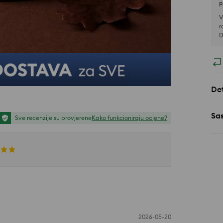
P
V
r
D
Det
Sa
Sve recenzije su provjerene
Kako funkcioniraju ocjene?
2026-05-20