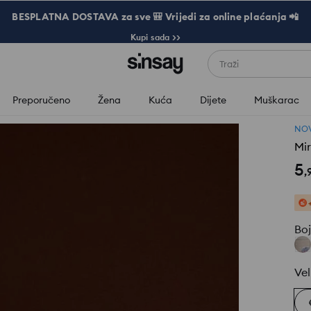
BESPLATNA DOSTAVA za sve 🎒 Vrijedi za online plaćanja 📲
Kupi sada >>
Traži
Preporučeno
Žena
Kuća
Dijete
Muškarac
NOV
Mir
5
,
Bo
Vel