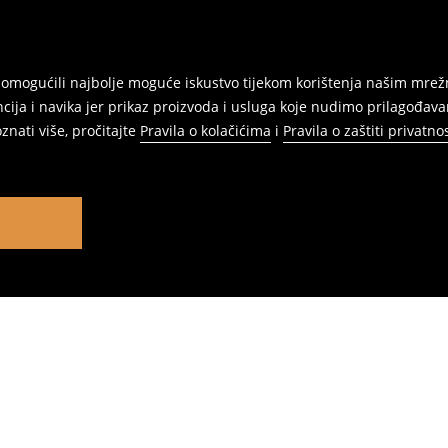
am omogućili najbolje moguće iskustvo tijekom korištenja našim m
ja i navika jer prikaz proizvoda i usluga koje nudimo prilagođav
znati više, pročitajte
Pravila o kolačićima
i
Pravila o zaštiti privatnos