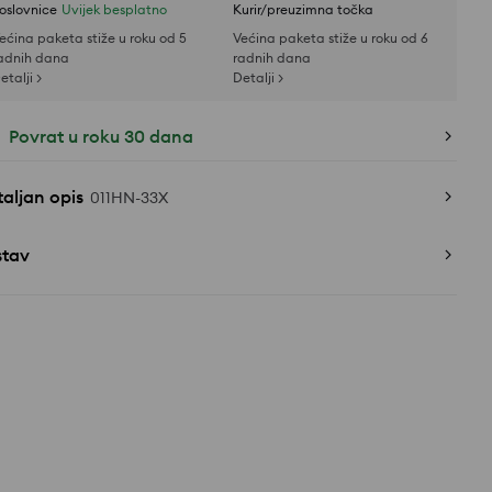
oslovnice
Uvijek besplatno
Kurir/preuzimna točka
ećina paketa stiže u roku od 5
Većina paketa stiže u roku od 6
adnih dana
radnih dana
etalji >
Detalji >
Povrat u roku 30 dana
aljan opis
011HN-33X
stav