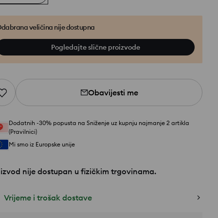
dabrana veličina nije dostupna
Pogledajte slične proizvode
Obavijesti me
Dodatnih -30% popusta na Sniženje uz kupnju najmanje 2 artikla
(Pravilnici)
Mi smo iz Europske unije
izvod nije dostupan u fizičkim trgovinama.
Vrijeme i trošak dostave