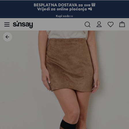
BESPLATNA DOSTAVA za sve 🎒
Vrijedi za online plaćanja 📲
Kupi sada >>