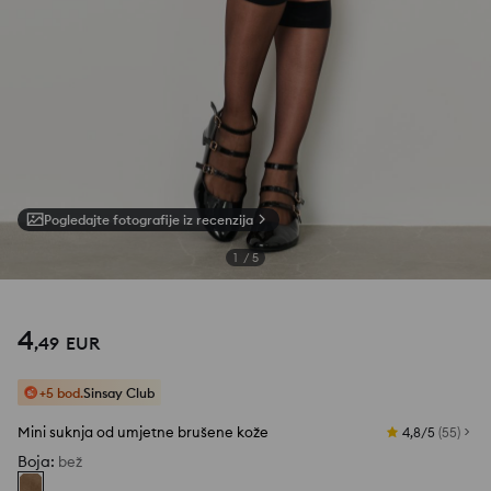
Pogledajte fotografije iz recenzija
1
/
5
4
,
49
EUR
+5 bod.
Sinsay Club
Mini suknja od umjetne brušene kože
4,8/5
(
55
)
Boja
:
bež