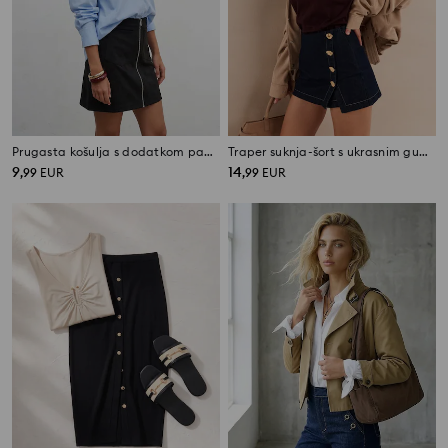
Prugasta košulja s dodatkom pamuka
Traper suknja-šort s ukrasnim gumbima
9
14
,
99
EUR
,
99
EUR