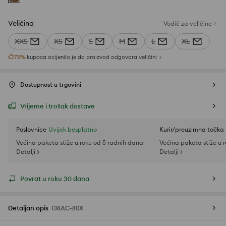
Veličina
Vodič za veličine
XXS
XS
S
M
L
XL
75
%
kupaca ocijenilo je da proizvod odgovara veličini
Dostupnost u trgovini
Vrijeme i trošak dostave
Poslovnice
Uvijek besplatno
Kurir/preuzimna točka
Većina paketa stiže u roku od 5 radnih dana
Većina paketa stiže u 
Detalji >
Detalji >
Povrat u roku 30 dana
Detaljan opis
138AC-80X