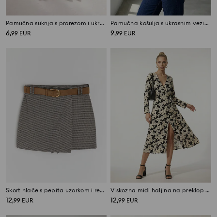
Pamučna suknja s prorezom i ukrasnim gumbima
Pamučna košulja s ukrasnim vezicama
6
9
,
99
EUR
,
99
EUR
Skort hlače s pepita uzorkom i remenom od imitacije kože
Viskozna midi haljina na preklop s cvjetnim motivom
12
12
,
99
EUR
,
99
EUR