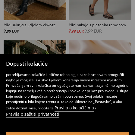
Midi suknja s udjelom viskoze
Mini suknja s pletenim remenom
9
7
9,99
EUR
,
99
EUR
,
99
EUR
Dopusti kolačiće
potrebljavamo kolačiće ili slične tehnologije kako bismo vam omogućili
najbolje moguće iskustvo tijekom korištenja našim mrežnim mjestom.
Prihvaćanjem svih kolačića omogućujete nam da vam zajamčimo ugodnu
kupnju na temelju vaših preferencija i navika jer prikaz proizvoda i usluga
koje nudimo prilagođavamo vašim potrebama. Svoj odabir možete
promijeniti u bilo kojem trenutku tako da kliknete na „Postavke”, a ako
Pravila o kolačićima
želite doznati više, pročitajte
i
Pravila o zaštiti privatnosti
.
Plisirana mini suknja s udjelom viskoze
Suknja
9
3
9,99
EUR