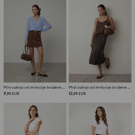
Mini suknja od imitacije brušene kože s patentnim zatvaračem
Midi suknja od imitacije brušene kože
9
12
,
99
EUR
,
99
EUR