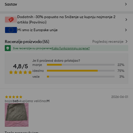
Sastav
Dodatnih -30% popusta na Sniženje uz kupnju najmanje 2
artikla (Pravilnici)
Mi smo iz Europske unije
Recenzije proizvoda
(
55
)
Pogledaj recenzije
Sve recenzije su provjerene
Kako funkcioniraju ocjene?
Je li proizvod dobro pristajao?
4,8/5
manje
22
%
idealno
75
%
veće
3
%
2026-06-01
boja
:
bež
kupljena veličina
:
M
Toplo preporučujem