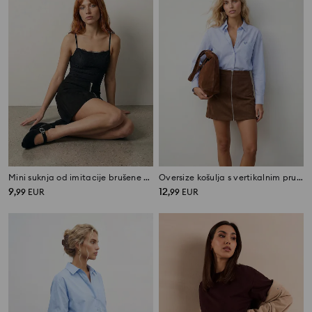
Mini suknja od imitacije brušene kože s patentnim zatvaračem
Oversize košulja s vertikalnim prugama i džepom
9
12
,
99
EUR
,
99
EUR