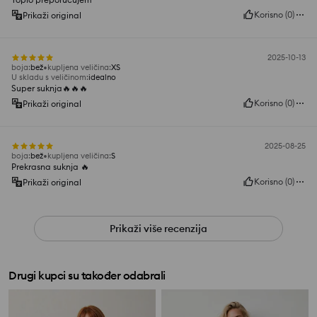
Korisno
(
0
)
Prikaži original
2025-10-13
boja
:
bež
kupljena veličina
:
XS
U skladu s veličinom
:
idealno
Super suknja🔥🔥🔥
Korisno
(
0
)
Prikaži original
2025-08-25
boja
:
bež
kupljena veličina
:
S
Prekrasna suknja 🔥
Korisno
(
0
)
Prikaži original
Prikaži više recenzija
Drugi kupci su također odabrali