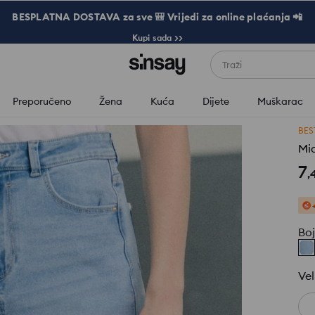
BESPLATNA DOSTAVA za sve 🎒 Vrijedi za online plaćanja 📲
Kupi sada >>
Traži
Preporučeno
Žena
Kuća
Dijete
Muškarac
BES
Mid
7
,
Bo
Vel