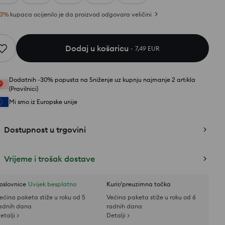
3
%
kupaca ocijenilo je da proizvod odgovara veličini
Dodaj u košaricu
7,49 EUR
Dodatnih -30% popusta na Sniženje uz kupnju najmanje 2 artikla
(Pravilnici)
Mi smo iz Europske unije
Dostupnost u trgovini
Vrijeme i trošak dostave
oslovnice
Uvijek besplatno
Kurir/preuzimna točka
ećina paketa stiže u roku od 5
Većina paketa stiže u roku od 6
adnih dana
radnih dana
etalji >
Detalji >