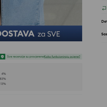
Det
Sa
Sve recenzije su provjerene
Kako funkcioniraju ocjene?
4
%
83
%
13
%