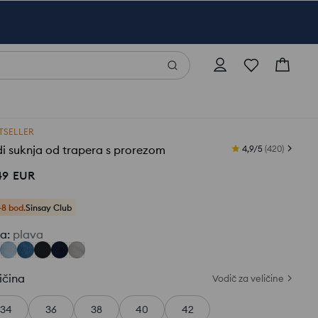
TSELLER
i suknja od trapera s prorezom
4,9/5
(
420
)
49
EUR
+8 bod.
Sinsay Club
ja
:
plava
ičina
Vodič za veličine
34
36
38
40
42