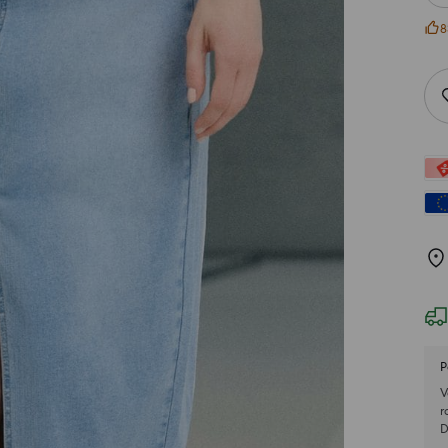
8
P
V
r
D