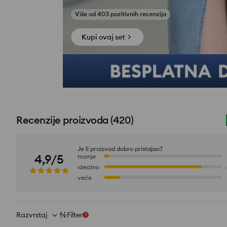
Netko je kupio u posljednjem 1 satu
Pogledajte fotografije iz recenzija
Kupi ovaj set
Recenzije proizvoda
(
420
)
Je li proizvod dobro pristajao?
4,9/5
manje
idealno
veće
Razvrstaj
Filter
1