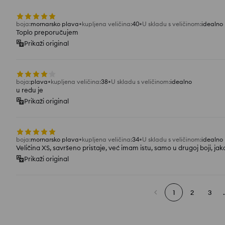
boja
:
mornarsko plava
kupljena veličina
:
40
U skladu s veličinom
:
idealno
Toplo preporučujem
Prikaži original
boja
:
plava
kupljena veličina
:
38
U skladu s veličinom
:
idealno
u redu je
Prikaži original
boja
:
mornarsko plava
kupljena veličina
:
34
U skladu s veličinom
:
idealno
Veličina XS, savršeno pristaje, već imam istu, samo u drugoj boji, jak
Prikaži original
1
2
3
.