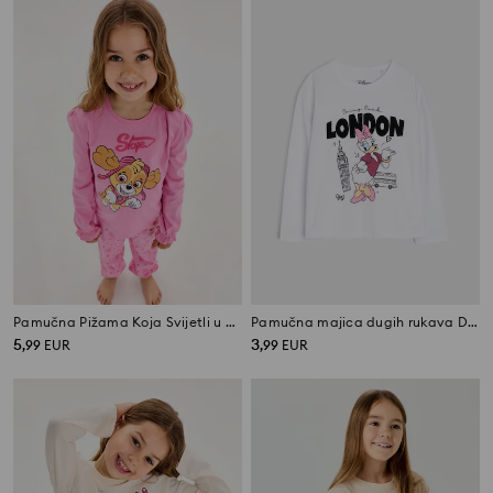
Pamučna Pižama Koja Svijetli u Mraku PAW Patrol
Pamučna majica dugih rukava Daisy
5
3
,
99
EUR
,
99
EUR