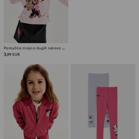
Pamučna majica dugih rukava Minnie Mouse
Široke trenirke Minnie Mouse
3
5
,
99
EUR
,
99
EUR