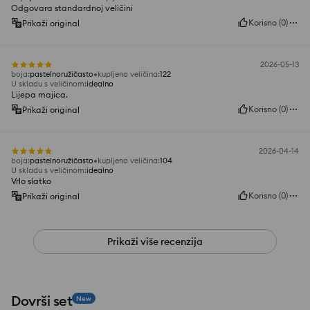
Odgovara standardnoj veličini
Korisno
(
0
)
Prikaži original
2026-05-13
boja
:
pastelnoružičasto
kupljena veličina
:
122
U skladu s veličinom
:
idealno
Lijepa majica.
Korisno
(
0
)
Prikaži original
2026-04-14
boja
:
pastelnoružičasto
kupljena veličina
:
104
U skladu s veličinom
:
idealno
Vrlo slatko
Korisno
(
0
)
Prikaži original
Prikaži više recenzija
Dovrši set
New