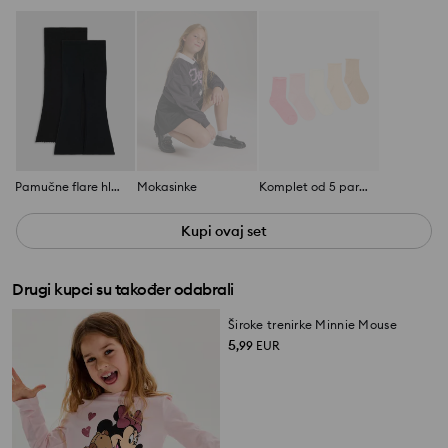
Pamučne flare hlače 2 pack
Mokasinke
Komplet od 5 pari čarapa
Kupi ovaj set
Drugi kupci su također odabrali