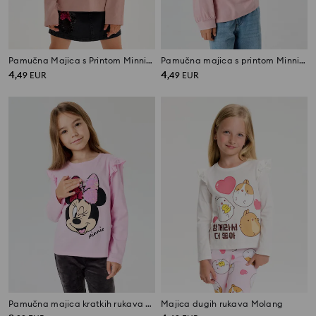
Pamučna Majica s Printom Minnie Mouse
Pamučna majica s printom Minnie Mouse
4
4
,
49
EUR
,
49
EUR
Pamučna majica kratkih rukava s apliciranim šljokicama Minnie Mouse
Majica dugih rukava Molang