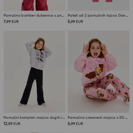
Pamučna bomber dukserica s printom Minnie Mouse
Paket od 2 pamučnih tajica Disney
7
5
,
99
EUR
,
99
EUR
Pamučni komplet: majica dugih rukava i hlače Minnie Mouse
Pamučna crewneck majica s 3D aplikacijom PAW Patrol
12
5
,
99
EUR
,
99
EUR