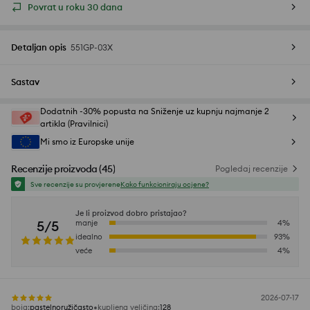
Povrat u roku 30 dana
Detaljan opis
551GP-03X
Sastav
Dodatnih -30% popusta na Sniženje uz kupnju najmanje 2
artikla (Pravilnici)
Mi smo iz Europske unije
Recenzije proizvoda
(
45
)
Pogledaj recenzije
Sve recenzije su provjerene
Kako funkcioniraju ocjene?
Je li proizvod dobro pristajao?
5/5
manje
4
%
idealno
93
%
veće
4
%
2026-07-17
boja
:
pastelnoružičasto
kupljena veličina
:
128