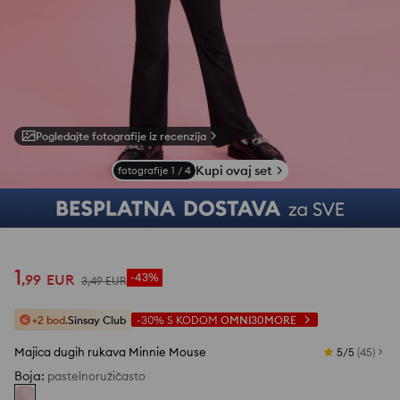
Pogledajte fotografije iz recenzija
Kupi ovaj set
fotografije
1
/
4
1
,
99
EUR
-43%
3
,
49
EUR
+2 bod.
Sinsay Club
-30%
S KODOM
OMNI30MORE
Majica dugih rukava Minnie Mouse
5/5
(
45
)
Boja
:
pastelnoružičasto