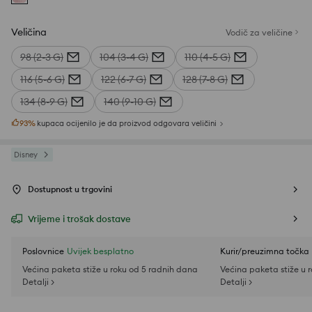
Veličina
Vodič za veličine
98 (2-3 G)
104 (3-4 G)
110 (4-5 G)
116 (5-6 G)
122 (6-7 G)
128 (7-8 G)
134 (8-9 G)
140 (9-10 G)
93
%
kupaca ocijenilo je da proizvod odgovara veličini
Disney
Dostupnost u trgovini
Vrijeme i trošak dostave
Poslovnice
Uvijek besplatno
Kurir/preuzimna točka
Većina paketa stiže u roku od 5 radnih dana
Većina paketa stiže u 
Detalji >
Detalji >