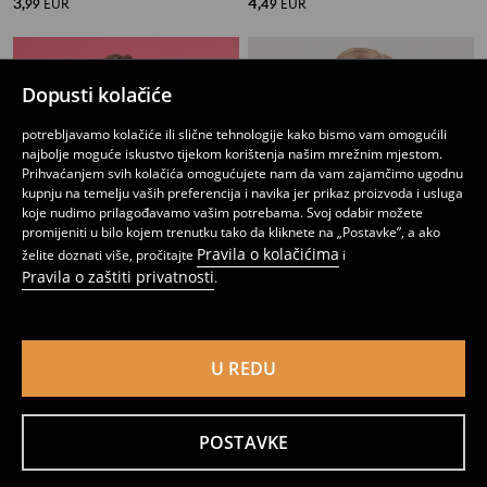
3
4
,
99
EUR
,
49
EUR
Dopusti kolačiće
potrebljavamo kolačiće ili slične tehnologije kako bismo vam omogućili
najbolje moguće iskustvo tijekom korištenja našim mrežnim mjestom.
Prihvaćanjem svih kolačića omogućujete nam da vam zajamčimo ugodnu
kupnju na temelju vaših preferencija i navika jer prikaz proizvoda i usluga
koje nudimo prilagođavamo vašim potrebama. Svoj odabir možete
promijeniti u bilo kojem trenutku tako da kliknete na „Postavke”, a ako
Pravila o kolačićima
želite doznati više, pročitajte
i
Pravila o zaštiti privatnosti
.
Majica dugih rukava Gabby's Dollhouse
Pamučna bluza dugih rukava s volanom od tila Gabby's Dollhouse
U REDU
2
4
,
99
EUR
,
49
EUR
POSTAVKE