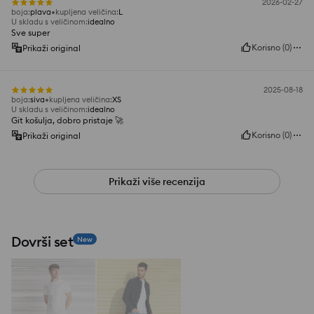
2026-02-27
boja
:
plava
kupljena veličina
:
L
U skladu s veličinom
:
idealno
Sve super
Korisno
(
0
)
Prikaži original
2025-08-18
boja
:
siva
kupljena veličina
:
XS
U skladu s veličinom
:
idealno
Git košulja, dobro pristaje 🚀
Korisno
(
0
)
Prikaži original
Prikaži više recenzija
Dovrši set
New