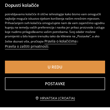
Dopusti kolačiće
potrebljavamo kolačiće ili slične tehnologije kako bismo vam omogućili
najbolje moguće iskustvo tijekom korištenja našim mrežnim mjestom.
Prihvaćanjem svih kolačića omogućujete nam da vam zajamčimo ugodnu
kupnju na temelju vaših preferencija i navika jer prikaz proizvoda i usluga
koje nudimo prilagođavamo vašim potrebama. Svoj odabir možete
promijeniti u bilo kojem trenutku tako da kliknete na „Postavke”, a ako
Pravila o kolačićima
želite doznati više, pročitajte
i
Pravila o zaštiti privatnosti
.
Regular fit košulja
Košulja
4
12,99
EUR
7
14,99
EUR
,
99
EUR
,
49
EUR
U REDU
POSTAVKE
HRVATSKA (CROATIA)