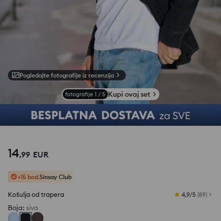
Pogledajte fotografije iz recenzija
Kupi ovaj set
fotografije
1
/
5
14
,
99
EUR
+15 bod.
Sinsay Club
Košulja od trapera
4,9/5
(
89
)
Boja
:
siva