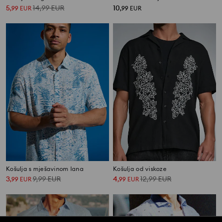
5
14,99
EUR
10
,
99
EUR
,
99
EUR
Košulja s mješavinom lana
Košulja od viskoze
3
9,99
EUR
4
12,99
EUR
,
99
EUR
,
99
EUR