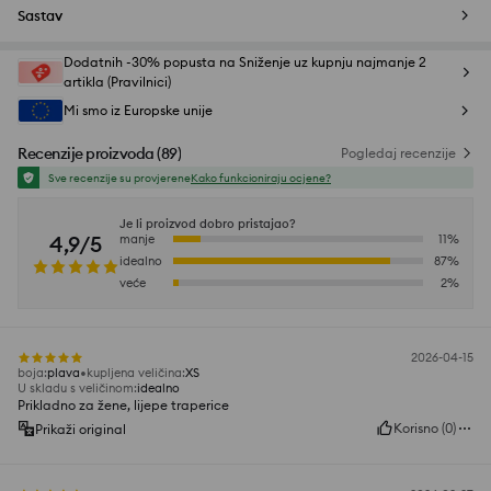
Sastav
Dodatnih -30% popusta na Sniženje uz kupnju najmanje 2
artikla (Pravilnici)
Mi smo iz Europske unije
Recenzije proizvoda
(
89
)
Pogledaj recenzije
Sve recenzije su provjerene
Kako funkcioniraju ocjene?
Je li proizvod dobro pristajao?
4,9/5
manje
11
%
idealno
87
%
veće
2
%
2026-04-15
boja
:
plava
kupljena veličina
:
XS
U skladu s veličinom
:
idealno
Prikladno za žene, lijepe traperice
Korisno
(
0
)
Prikaži original