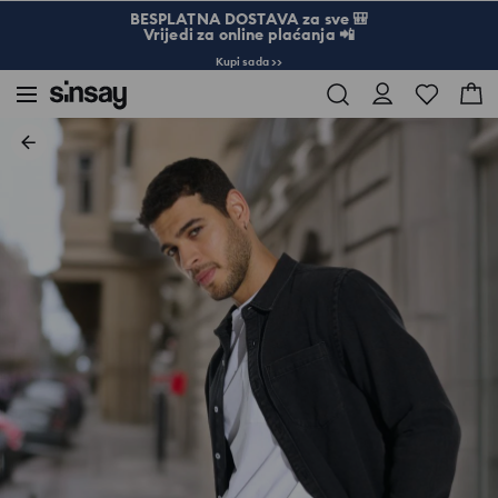
BESPLATNA DOSTAVA za sve 🎒
Vrijedi za online plaćanja 📲
Kupi sada >>