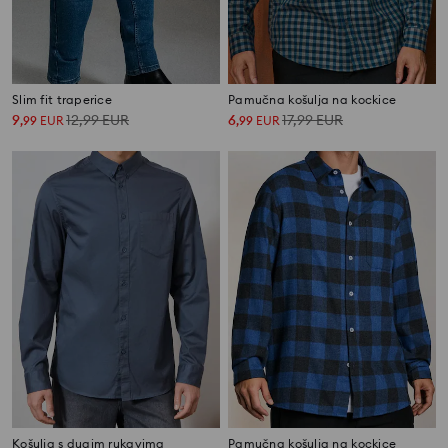
Slim fit traperice
Pamučna košulja na kockice
9
12,99
EUR
6
17,99
EUR
,
99
EUR
,
99
EUR
Košulja s dugim rukavima
Pamučna košulja na kockice