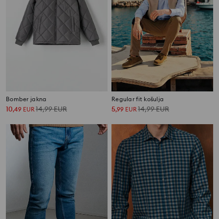
Bomber jakna
Regular fit košulja
10
14,99
EUR
5
14,99
EUR
,
49
EUR
,
99
EUR