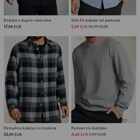
Košulja s dugim rukavima
Slim fit košulja od pamuka
17
5
14,99
EUR
,
99
EUR
,
99
EUR
Pamučna košulja na kockice
Pulover za dječake
10
4
7,99
EUR
,
99
EUR
,
49
EUR