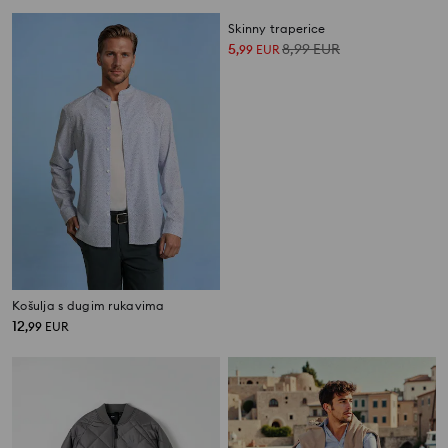
Košulja s dugim rukavima
Skinny traperice
12
5
8,99
EUR
,
99
EUR
,
99
EUR