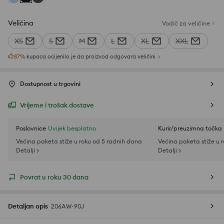
Veličina
Vodič za veličine
XS
S
M
L
XL
XXL
87
%
kupaca ocijenilo je da proizvod odgovara veličini
Dostupnost u trgovini
Vrijeme i trošak dostave
Poslovnice
Uvijek besplatno
Kurir/preuzimna točka
Većina paketa stiže u roku od 5 radnih dana
Većina paketa stiže u 
Detalji >
Detalji >
Povrat u roku 30 dana
Detaljan opis
206AW-90J