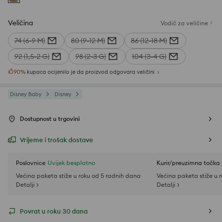
Veličina
Vodič za veličine
74 (6-9 M)
80 (9-12 M)
86 (12-18 M)
92 (1,5-2 G)
98 (2-3 G)
104 (3-4 G)
90
%
kupaca ocijenilo je da proizvod odgovara veličini
Disney Baby
Disney
Dostupnost u trgovini
Vrijeme i trošak dostave
Poslovnice
Uvijek besplatno
Kurir/preuzimna točka
Većina paketa stiže u roku od 5 radnih dana
Većina paketa stiže u 
Detalji >
Detalji >
Povrat u roku 30 dana