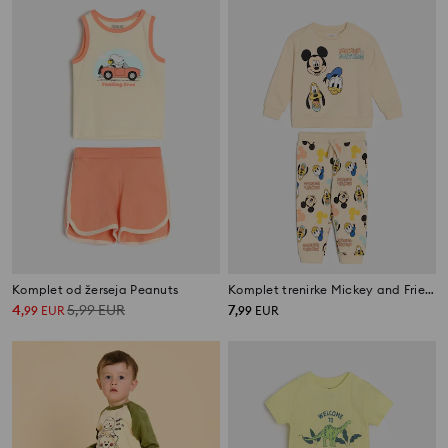
Komplet od žerseja Peanuts
Komplet trenirke Mickey and Friends
4
5,99
EUR
7
,
99
EUR
,
99
EUR