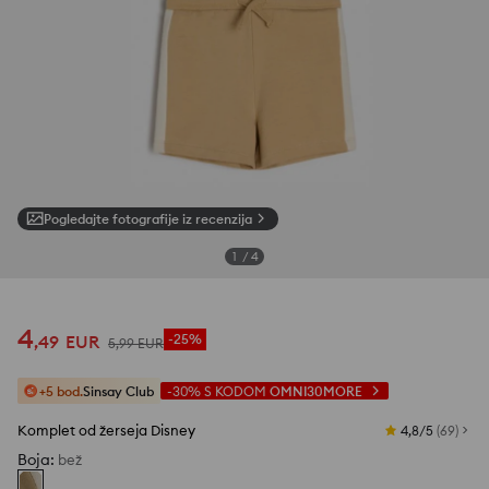
Pogledajte fotografije iz recenzija
1
/
4
4
,
49
EUR
-25%
5
,
99
EUR
+5 bod.
Sinsay Club
-30%
S KODOM
OMNI30MORE
Komplet od žerseja Disney
4,8/5
(
69
)
Boja
:
bež