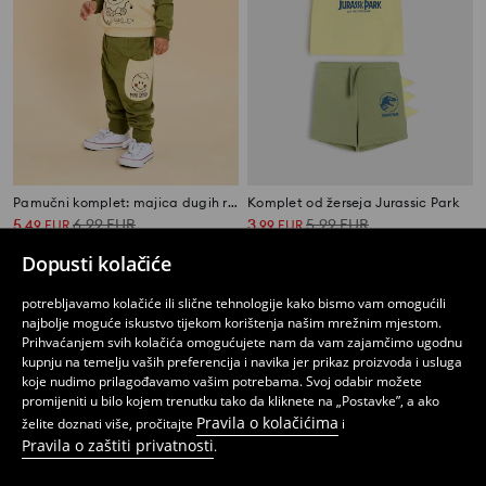
Pamučni komplet: majica dugih rukava i hlače Mini Smiley®
Komplet od žerseja Jurassic Park
5
6,99
EUR
3
5,99
EUR
,
49
EUR
,
99
EUR
Dopusti kolačiće
potrebljavamo kolačiće ili slične tehnologije kako bismo vam omogućili
najbolje moguće iskustvo tijekom korištenja našim mrežnim mjestom.
Prihvaćanjem svih kolačića omogućujete nam da vam zajamčimo ugodnu
kupnju na temelju vaših preferencija i navika jer prikaz proizvoda i usluga
koje nudimo prilagođavamo vašim potrebama. Svoj odabir možete
promijeniti u bilo kojem trenutku tako da kliknete na „Postavke”, a ako
Pravila o kolačićima
želite doznati više, pročitajte
i
Pravila o zaštiti privatnosti
.