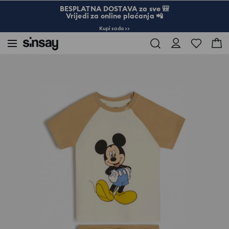
BESPLATNA DOSTAVA za sve 🎒
Vrijedi za online plaćanja 📲
Kupi sada >>