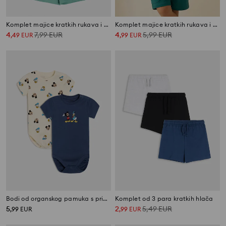
Komplet majice kratkih rukava i kratkih hlača Bing
Komplet majice kratkih rukava i kratkih hlača
4
7,99
EUR
4
5,99
EUR
,
49
EUR
,
99
EUR
Bodi od organskog pamuka s printom 2 pack Mickey and Donald
Komplet od 3 para kratkih hlača
5
2
5,49
EUR
,
99
EUR
,
99
EUR