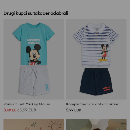
Drugi kupci su također odabrali
Pamučni set Mickey Mouse
Komplet majice kratkih rukava i kratkih hlača Mickey Mouse
3
5,99
EUR
5
,
49
EUR
,
99
EUR