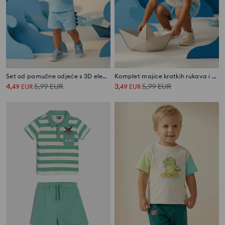
Set od pamučne odjeće s 3D elementima
Komplet majice kratkih rukava i kratkih hlača
4
5,99
EUR
3
5,99
EUR
,
49
EUR
,
49
EUR