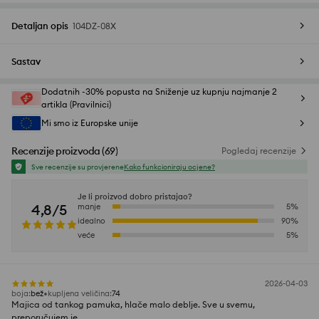
Detaljan opis
104DZ-08X
Sastav
Dodatnih -30% popusta na Sniženje uz kupnju najmanje 2
artikla (Pravilnici)
Mi smo iz Europske unije
Recenzije proizvoda
(
69
)
Pogledaj recenzije
Sve recenzije su provjerene
Kako funkcioniraju ocjene?
Je li proizvod dobro pristajao?
4,8/5
manje
5
%
idealno
90
%
veće
5
%
2026-04-03
boja
:
bež
kupljena veličina
:
74
Majica od tankog pamuka, hlače malo deblje. Sve u svemu,
preporučujem je.