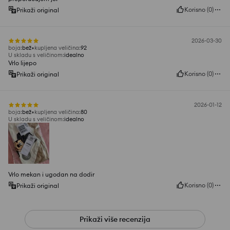
Korisno
(
0
)
Prikaži original
2026-03-30
boja
:
bež
kupljena veličina
:
92
U skladu s veličinom
:
idealno
Vrlo lijepo
Korisno
(
0
)
Prikaži original
2026-01-12
boja
:
bež
kupljena veličina
:
80
U skladu s veličinom
:
idealno
Vrlo mekan i ugodan na dodir
Korisno
(
0
)
Prikaži original
Prikaži više recenzija