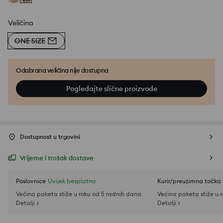
Veličina
ONE SIZE
Odabrana veličina nije dostupna
Pogledajte slične proizvode
Dostupnost u trgovini
Vrijeme i trošak dostave
Poslovnice
Uvijek besplatno
Kurir/preuzimna točka
Većina paketa stiže u roku od 5 radnih dana
Većina paketa stiže u 
Detalji >
Detalji >