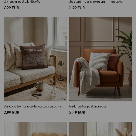
Ukrasni jastuk 45x45
Jastučnica s cvjetnim motivom
7
2
,
99
EUR
,
99
EUR
Dekorativna navlaka za jastuk s printom kuća i natpisom
Rebrasta jastučnica
2
2
,
99
EUR
,
49
EUR