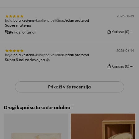
2026-06-21
boja
:
boja kestena
kupljena veličina
:
Jedan proizvod
Super materijal
Korisno
(
0
)
Prikaži original
2026-06-14
boja
:
boja kestena
kupljena veličina
:
Jedan proizvod
Super šumi zadovoljna 👍️
Korisno
(
0
)
Prikaži više recenzija
Drugi kupci su također odabrali