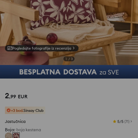
Pogledajte fotografije iz recenzija
1
/
3
2
,
99
EUR
+3 bod.
Sinsay Club
Jastučnica
5/5
(
71
)
Boja
:
boja kestena