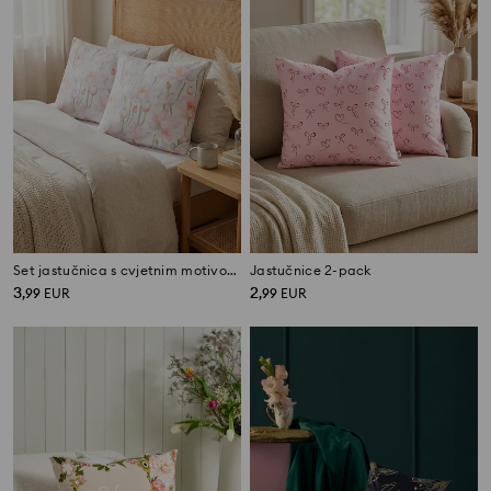
Set jastučnica s cvjetnim motivom, 2 kom
Jastučnice 2-pack
3
2
,
99
EUR
,
99
EUR