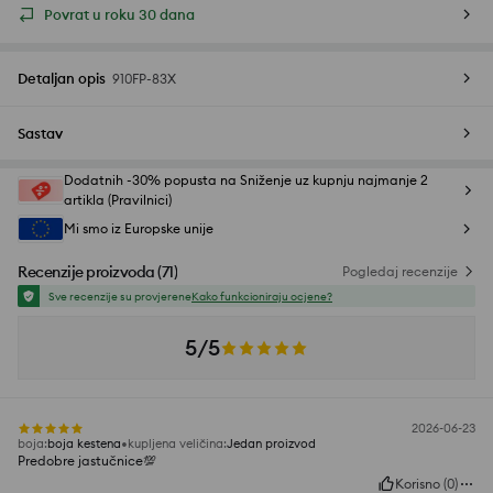
Povrat u roku 30 dana
Detaljan opis
910FP-83X
Sastav
Dodatnih -30% popusta na Sniženje uz kupnju najmanje 2
artikla (Pravilnici)
Mi smo iz Europske unije
Recenzije proizvoda
(
71
)
Pogledaj recenzije
Sve recenzije su provjerene
Kako funkcioniraju ocjene?
5/5
2026-06-23
boja
:
boja kestena
kupljena veličina
:
Jedan proizvod
Predobre jastučnice💯
Korisno
(
0
)