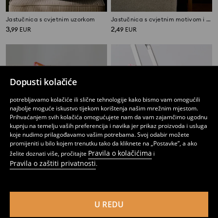
Jastučnica s cvjetnim uzorkom
Jastučnica s cvjetnim motivom i natpisom
3
2
,
99
EUR
,
49
EUR
Dopusti kolačiće
potrebljavamo kolačiće ili slične tehnologije kako bismo vam omogućili
najbolje moguće iskustvo tijekom korištenja našim mrežnim mjestom.
Prihvaćanjem svih kolačića omogućujete nam da vam zajamčimo ugodnu
kupnju na temelju vaših preferencija i navika jer prikaz proizvoda i usluga
koje nudimo prilagođavamo vašim potrebama. Svoj odabir možete
promijeniti u bilo kojem trenutku tako da kliknete na „Postavke”, a ako
Pravila o kolačićima
želite doznati više, pročitajte
i
Pravila o zaštiti privatnosti
.
Jastučnica s cvjetnim motivom i natpisom
Motivirana jastučnica
1
1,99
EUR
4
,
49
EUR
,
99
EUR
U REDU