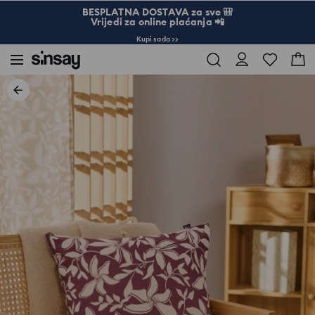
BESPLATNA DOSTAVA za sve 🎒
Vrijedi za online plaćanja 📲
Kupi sada >>