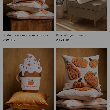
Jastučnica s motivom bundeve
Rebrasta jastučnica
7
2
,
99
EUR
,
49
EUR