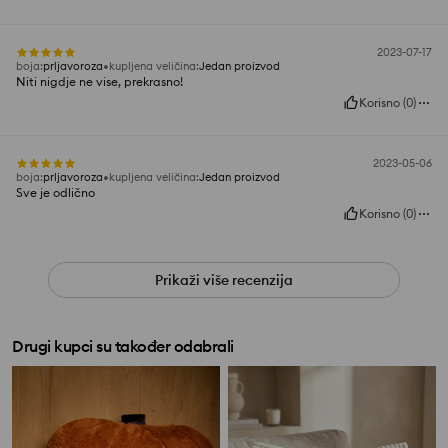
2023-07-17
boja
:
prljavoroza
kupljena veličina
:
Jedan proizvod
Niti nigdje ne vise, prekrasno!
Korisno
(
0
)
2023-05-06
boja
:
prljavoroza
kupljena veličina
:
Jedan proizvod
Sve je odlično
Korisno
(
0
)
Prikaži više recenzija
Drugi kupci su također odabrali