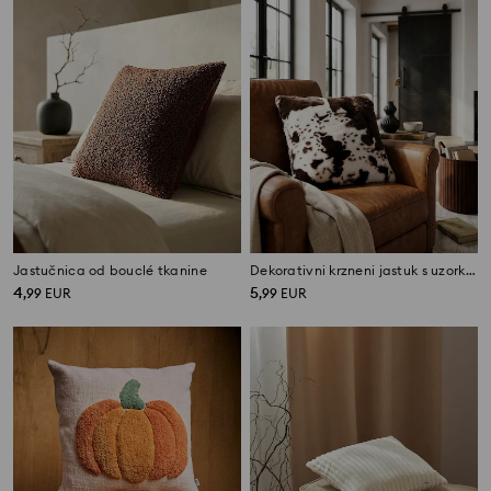
Jastučnica od bouclé tkanine
Dekorativni krzneni jastuk s uzorkom krave
4
5
,
99
EUR
,
99
EUR