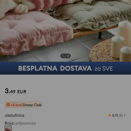
1
/
4
3
,
49
EUR
+4 bod.
Sinsay Club
Jastučnica
5/5
(
5
)
Boja
:
prljavoroza