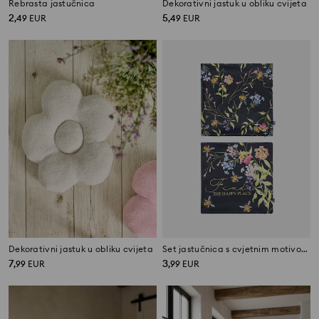
Rebrasta jastučnica
Dekorativni jastuk u obliku cvijeta
2
5
,
49
EUR
,
49
EUR
Dekorativni jastuk u obliku cvijeta
Set jastučnica s cvjetnim motivom, 2 kom
7
3
,
99
EUR
,
99
EUR