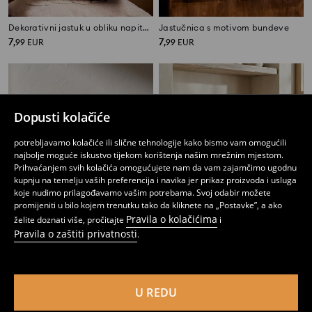
Dekorativni jastuk u obliku napitka Pumpkin Spice Latte
Jastučnica s motivom bundeve
7
7
,
99
EUR
,
99
EUR
Dopusti kolačiće
potrebljavamo kolačiće ili slične tehnologije kako bismo vam omogućili
najbolje moguće iskustvo tijekom korištenja našim mrežnim mjestom.
Prihvaćanjem svih kolačića omogućujete nam da vam zajamčimo ugodnu
kupnju na temelju vaših preferencija i navika jer prikaz proizvoda i usluga
koje nudimo prilagođavamo vašim potrebama. Svoj odabir možete
promijeniti u bilo kojem trenutku tako da kliknete na „Postavke”, a ako
Pravila o kolačićima
želite doznati više, pročitajte
i
Pravila o zaštiti privatnosti
.
Rebrasta jastučnica
Kutija za pohranu s bambus završnom obradom
2
7
,
49
EUR
,
99
EUR
U REDU