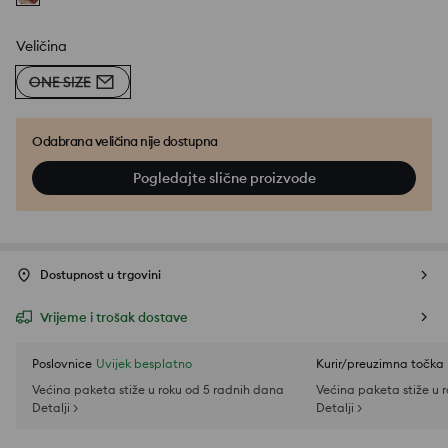
Veličina
ONE SIZE
Odabrana veličina nije dostupna
Pogledajte slične proizvode
Dostupnost u trgovini
Vrijeme i trošak dostave
Poslovnice
Uvijek besplatno
Kurir/preuzimna točka
Većina paketa stiže u roku od 5 radnih dana
Većina paketa stiže u 
Detalji >
Detalji >