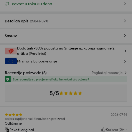
Povrat u roku 30 dana
Detaljan opis
2584J-39X
Sastav
Dodatnih -30% popusta na Sniženje uz kupnju najmanje 2
artikla (Pravilnici)
Mi smo iz Europske unije
Recenzije proizvoda
(
5
)
Pogledaj recenzije
Sve recenzije su provjerene
Kako funkcioniraju ocjene?
5/5
2026-07-14
boja
:
kupljena veličina
:
Jedan proizvod
Odlično je
Korisno
(
0
)
Prikaži original