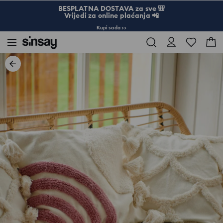
BESPLATNA DOSTAVA za sve 🎒
Vrijedi za online plaćanja 📲
Kupi sada >>