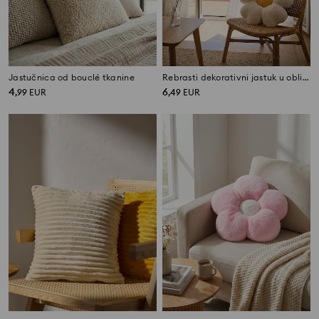
Jastučnica od bouclé tkanine
Rebrasti dekorativni jastuk u obliku cvijeta
4
6
,
99
EUR
,
49
EUR