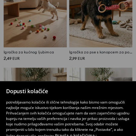
Igračka za kućnog ljubimca
Igračka za pse s konopcem za povlačenje
2
2
,
49
EUR
,
99
EUR
Dopusti kolačiće
potrebljavamo kolačiće ili slične tehnologije kako bismo vam omogućili
najbolje moguće iskustvo tijekom korištenja našim mrežnim mjestom.
Prihvaćanjem svih kolačića omogućujete nam da vam zajamčimo ugodnu
kupnju na temelju vaših preferencija i navika jer prikaz proizvoda i usluga
koje nudimo prilagođavamo vašim potrebama. Svoj odabir možete
promijeniti u bilo kojem trenutku tako da kliknete na „Postavke”, a ako
Pravila o kolačićima
želite doznati više, pročitajte
i