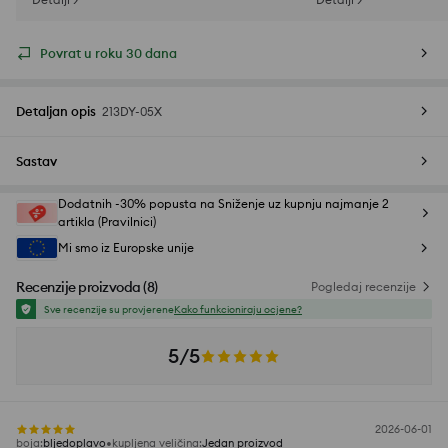
Povrat u roku 30 dana
Detaljan opis
213DY-05X
Sastav
Dodatnih -30% popusta na Sniženje uz kupnju najmanje 2
artikla (Pravilnici)
Mi smo iz Europske unije
Recenzije proizvoda
(
8
)
Pogledaj recenzije
Sve recenzije su provjerene
Kako funkcioniraju ocjene?
5/5
2026-06-01
boja
:
bljedoplavo
kupljena veličina
:
Jedan proizvod