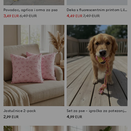
Povodac, ogrlica i orma za psa
Deka s fluorescentnim printom Lilo & Stitch
3
6,49
EUR
4
7,49
EUR
,
49
EUR
,
49
EUR
Jastučnice 2-pack
Set za pse – igračka za potezanje i loptica 2 komada
2
4
,
99
EUR
,
99
EUR