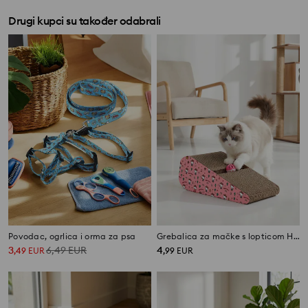
Drugi kupci su također odabrali
Povodac, ogrlica i orma za psa
Grebalica za mačke s lopticom Hello Kitty
3
6,49
EUR
4
,
49
EUR
,
99
EUR