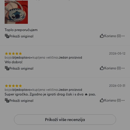
Toplo preporučujem
Korisno
(
0
)
Prikaži original
2026-05-12
boja
:
bljedoplavo
kupljena veličina
:
Jedan proizvod
Vrlo dobro!
Korisno
(
0
)
Prikaži original
2026-03-31
boja
:
bljedoplavo
kupljena veličina
:
Jedan proizvod
Super igračka. Zgodno je igrati drag čak i s dva 🔥 psa.
Korisno
(
0
)
Prikaži original
Prikaži više recenzija