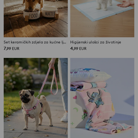
Set keramičkih zdjela za kućne ljubimce Food & Water
Higijenski ulošci za životinje
7
4
,
99
EUR
,
99
EUR