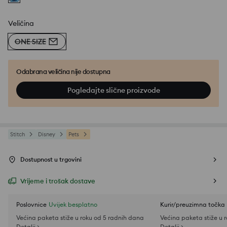
Veličina
ONE SIZE
Odabrana veličina nije dostupna
Pogledajte slične proizvode
Stitch
Disney
Pets
Dostupnost u trgovini
Vrijeme i trošak dostave
Poslovnice
Uvijek besplatno
Kurir/preuzimna točka
Većina paketa stiže u roku od 5 radnih dana
Većina paketa stiže u 
Detalji >
Detalji >