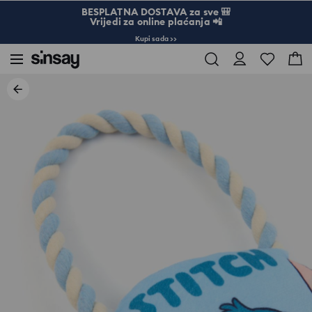
BESPLATNA DOSTAVA za sve 🎒
Vrijedi za online plaćanja 📲
Kupi sada >>