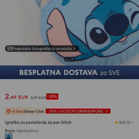
Pogledajte fotografije iz recenzija
1
/
3
2
,
49
EUR
-38%
3
,
99
EUR
+3 bod.
Sinsay Club
-30%
S KODOM
OMNI30MORE
Igračka za povlačenje za pse Stitch
5/5
(
8
)
Boja
:
bljedoplavo