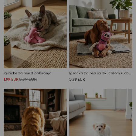
Igračke za pse 3 pakiranja
Igračka za psa sa zvučalom u obliku divlje svinje
1
3,99
EUR
3
,
99
EUR
,
99
EUR