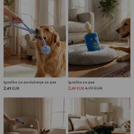
Igračka za povlačenje za pse
Igračka za pse
2
2
4,99
EUR
,
49
EUR
,
49
EUR