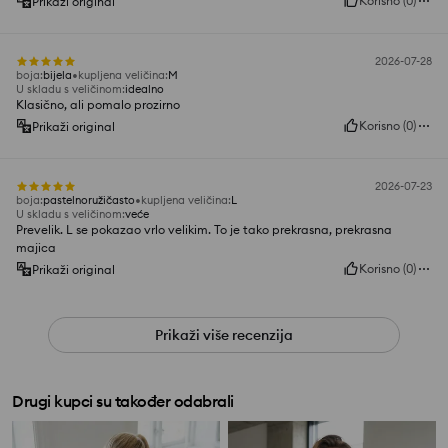
Korisno
(
0
)
Prikaži original
2026-07-28
boja
:
bijela
kupljena veličina
:
M
U skladu s veličinom
:
idealno
Klasično, ali pomalo prozirno
Korisno
(
0
)
Prikaži original
2026-07-23
boja
:
pastelnoružičasto
kupljena veličina
:
L
U skladu s veličinom
:
veće
Prevelik. L se pokazao vrlo velikim. To je tako prekrasna, prekrasna
majica
Korisno
(
0
)
Prikaži original
Prikaži više recenzija
Drugi kupci su također odabrali