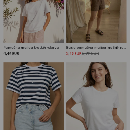
Pamučna majica kratkih rukava
Basic pamučna majica kratkih rukava
4
3
5,99
EUR
,
49
EUR
,
49
EUR