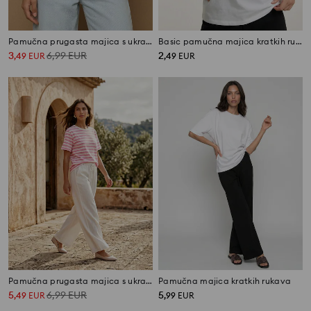
Pamučna prugasta majica s ukrasnim kristalima
Basic pamučna majica kratkih rukava
3
6,99
EUR
2
,
49
EUR
,
49
EUR
Pamučna prugasta majica s ukrasnim kristalima
Pamučna majica kratkih rukava
5
6,99
EUR
5
,
49
EUR
,
99
EUR