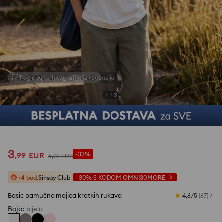
Pogledajte fotografije iz recenzija
1
/
3
3
,
99
EUR
-33%
5
,
99
EUR
+4 bod.
Sinsay Club
-30%
S KODOM
OMNI30MORE
Basic pamučna majica kratkih rukava
4,6/5
(
67
)
Boja
:
bijela