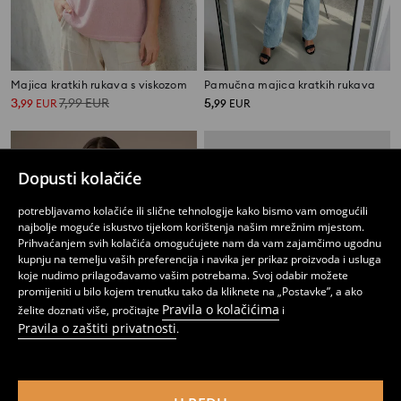
Majica kratkih rukava s viskozom
Pamučna majica kratkih rukava
3
7,99
EUR
5
,
99
EUR
,
99
EUR
Dopusti kolačiće
potrebljavamo kolačiće ili slične tehnologije kako bismo vam omogućili
najbolje moguće iskustvo tijekom korištenja našim mrežnim mjestom.
Prihvaćanjem svih kolačića omogućujete nam da vam zajamčimo ugodnu
kupnju na temelju vaših preferencija i navika jer prikaz proizvoda i usluga
koje nudimo prilagođavamo vašim potrebama. Svoj odabir možete
promijeniti u bilo kojem trenutku tako da kliknete na „Postavke”, a ako
Pravila o kolačićima
želite doznati više, pročitajte
i
Pravila o zaštiti privatnosti
.
Basic pamučna majica kratkih rukava
Basic pamučna majica kratkih rukava