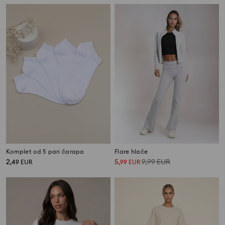
Komplet od 5 pari čarapa
Flare hlače
2
5
9,99
EUR
,
49
EUR
,
99
EUR