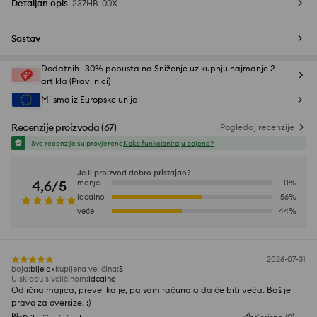
Detaljan opis
237HB-00X
Sastav
Dodatnih -30% popusta na Sniženje uz kupnju najmanje 2
artikla (Pravilnici)
Mi smo iz Europske unije
Recenzije proizvoda
(
67
)
Pogledaj recenzije
Sve recenzije su provjerene
Kako funkcioniraju ocjene?
Je li proizvod dobro pristajao?
4,6/5
manje
0
%
idealno
56
%
veće
44
%
2026-07-31
boja
:
bijela
kupljena veličina
:
S
U skladu s veličinom
:
idealno
Odlična majica, prevelika je, pa sam računala da će biti veća. Baš je
pravo za oversize. :)