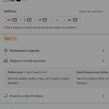
Veličina
Vodič za veličine
XS
S
M
L
XL
56
%
kupaca ocijenilo je da proizvod odgovara veličini
Basic
Dostupnost u trgovini
Vrijeme i trošak dostave
Poslovnice
Uvijek besplatno
Kurir/preuzimna točka
Većina paketa stiže u roku od 5 radnih dana
Većina paketa stiže u 
Detalji >
Detalji >
Povrat u roku 30 dana