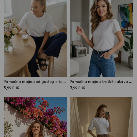
Pamučna majica od gustog interlock pletiva
Pamučna majica kratkih rukava s džepom
5
3
,
99
EUR
,
99
EUR