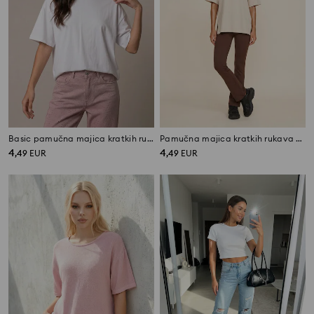
Basic pamučna majica kratkih rukava
Pamučna majica kratkih rukava s prorezima
4
4
,
49
EUR
,
49
EUR