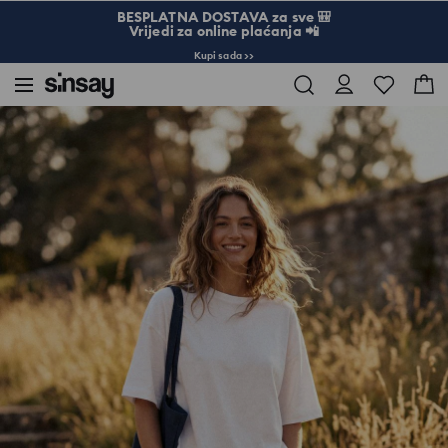
BESPLATNA DOSTAVA za sve 🎒
Vrijedi za online plaćanja 📲
Kupi sada >>
Sinsay
Žena
Basic pamučna majica kratkih rukava