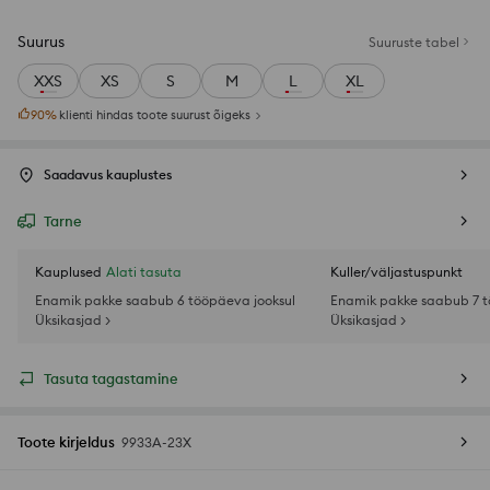
Suurus
Suuruste tabel
XXS
XS
S
M
L
XL
90
%
klienti hindas toote suurust õigeks
Saadavus kauplustes
Tarne
Kauplused
Alati tasuta
Kuller/väljastuspunkt
Enamik pakke saabub 6 tööpäeva jooksul
Enamik pakke saabub 7 t
Üksikasjad >
Üksikasjad >
Tasuta tagastamine
Toote kirjeldus
9933A-23X