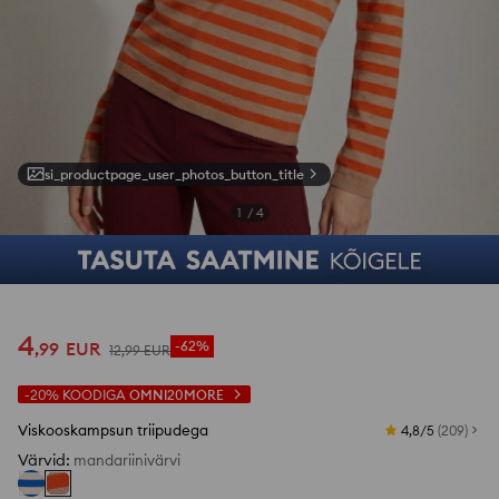
si_productpage_user_photos_button_title
1
/
4
4
,
99
EUR
-62%
12
,
99
EUR
-20%
KOODIGA
OMNI20MORE
Viskooskampsun triipudega
4,8/5
(
209
)
Värvid
:
mandariinivärvi