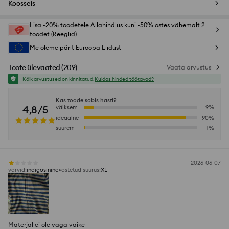
Koosseis
Lisa -20% toodetele Allahindlus kuni -50% ostes vähemalt 2
toodet (Reeglid)
Me oleme pärit Euroopa Liidust
Toote ülevaated
(
209
)
Vaata arvustusi
Kõik arvustused on kinnitatud.
Kuidas hinded töötavad?
Kas toode sobis hästi?
4,8/5
väiksem
9
%
ideaalne
90
%
suurem
1
%
2026-06-07
värvid
:
indigosinine
ostetud suurus
:
XL
Materjal ei ole väga väike