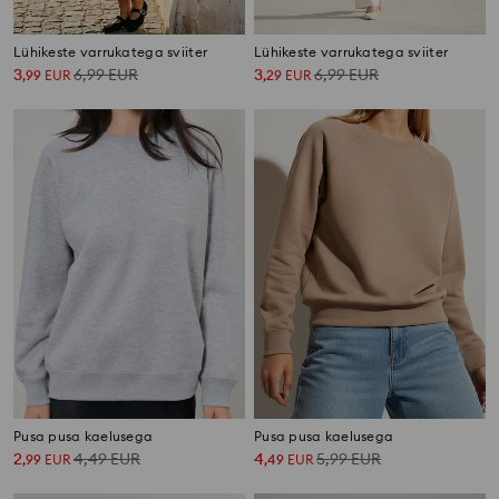
Lühikeste varrukatega sviiter
Lühikeste varrukatega sviiter
3
6,99
EUR
3
6,99
EUR
,
99
EUR
,
29
EUR
Pusa pusa kaelusega
Pusa pusa kaelusega
2
4,49
EUR
4
5,99
EUR
,
99
EUR
,
49
EUR