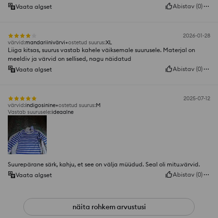
Abistav
(
0
)
Vaata algset
2026-01-28
värvid
:
mandariinivärvi
ostetud suurus
:
XL
Liiga kitsas, suurus vastab kahele väiksemale suurusele. Materjal on
meeldiv ja värvid on sellised, nagu näidatud
Abistav
(
0
)
Vaata algset
2025-07-12
värvid
:
indigosinine
ostetud suurus
:
M
Vastab suurusele
:
ideaalne
Suurepärane särk, kahju, et see on välja müüdud. Seal oli mitu.värvid.
Abistav
(
0
)
Vaata algset
näita rohkem arvustusi