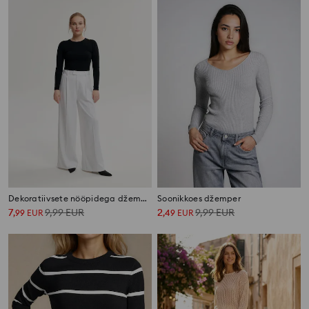
Dekoratiivsete nööpidega džemper
Soonikkoes džemper
7
9,99
EUR
2
9,99
EUR
,
99
EUR
,
49
EUR