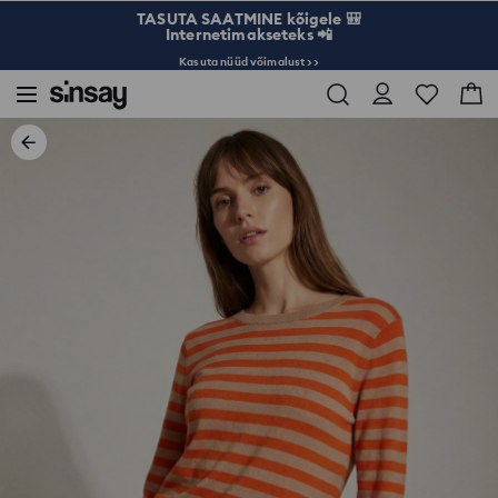
TASUTA SAATMINE kõigele 🎒
Internetimakseteks 📲
Kasuta nüüd võimalust >>