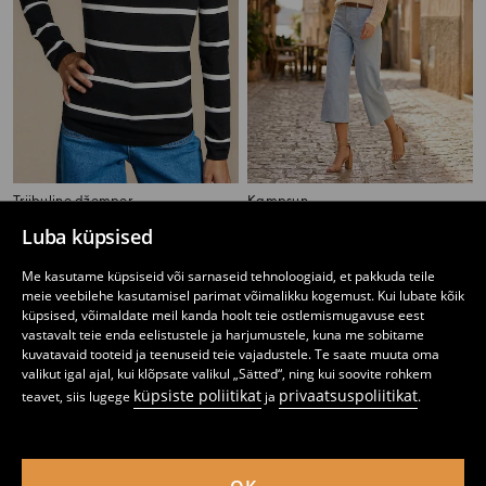
Triibuline džemper
Kampsun
9
9
,
99
EUR
,
99
EUR
Luba küpsised
Me kasutame küpsiseid või sarnaseid tehnoloogiaid, et pakkuda teile
meie veebilehe kasutamisel parimat võimalikku kogemust. Kui lubate kõik
küpsised, võimaldate meil kanda hoolt teie ostlemismugavuse eest
vastavalt teie enda eelistustele ja harjumustele, kuna me sobitame
kuvatavaid tooteid ja teenuseid teie vajadustele. Te saate muuta oma
valikut igal ajal, kui klõpsate valikul „Sätted“, ning kui soovite rohkem
küpsiste poliitikat
privaatsuspoliitikat
teavet, siis lugege
ja
.