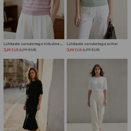
Lühikeste varrukatega triibuline kampsun
Lühikeste varrukatega sviiter
3
6,99
EUR
3
6,99
EUR
,
99
EUR
,
99
EUR