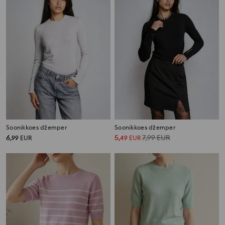
Soonikkoes džemper
Soonikkoes džemper
6
5
7,99
EUR
,
99
EUR
,
49
EUR