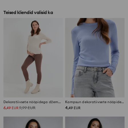
Teised kliendid valisid ka
Dekoratiivsete nööpidega džemper
Kampsun dekoratiivsete nööpidega varrukatel
6
9,99
EUR
4
,
49
EUR
,
49
EUR