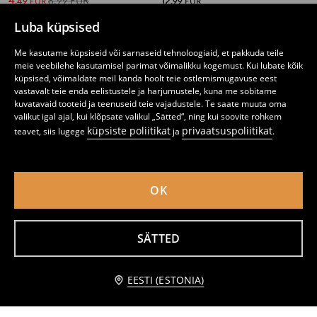
4
6,99
EUR
12
,
49
EUR
,
99
EUR
Luba küpsised
Me kasutame küpsiseid või sarnaseid tehnoloogiaid, et pakkuda teile
meie veebilehe kasutamisel parimat võimalikku kogemust. Kui lubate kõik
küpsised, võimaldate meil kanda hoolt teie ostlemismugavuse eest
vastavalt teie enda eelistustele ja harjumustele, kuna me sobitame
kuvatavaid tooteid ja teenuseid teie vajadustele. Te saate muuta oma
valikut igal ajal, kui klõpsate valikul „Sätted“, ning kui soovite rohkem
küpsiste poliitikat
privaatsuspoliitikat
teavet, siis lugege
ja
.
OK
Viskoosist lühikesed püksid dekoratiivse sidumisega taimemustriga
Viskoosi, linaseguse koostise ja pealeõmmeldud taskutega lühikesed püksid
SÄTTED
7
9,99
EUR
9
,
49
EUR
,
99
EUR
lisa ostukorvi
EESTI (ESTONIA)
4,49 EUR