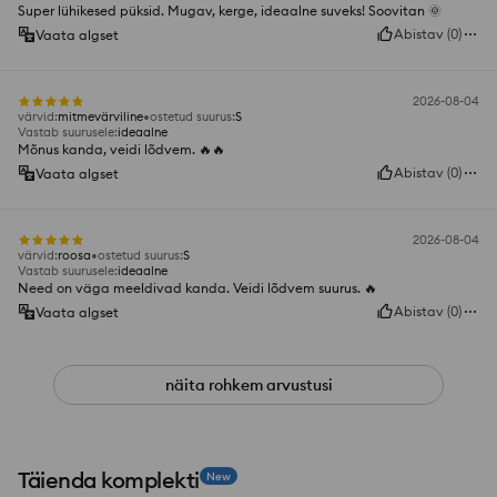
Super lühikesed püksid. Mugav, kerge, ideaalne suveks! Soovitan 🌞
Abistav
(
0
)
Vaata algset
2026-08-04
värvid
:
mitmevärviline
ostetud suurus
:
S
Vastab suurusele
:
ideaalne
Mõnus kanda, veidi lõdvem. 🔥🔥
Abistav
(
0
)
Vaata algset
2026-08-04
värvid
:
roosa
ostetud suurus
:
S
Vastab suurusele
:
ideaalne
Need on väga meeldivad kanda. Veidi lõdvem suurus. 🔥
Abistav
(
0
)
Vaata algset
näita rohkem arvustusi
Täienda komplekti
New