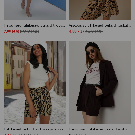
Triibulised lühikesed püksid tikitud detailiga
Viskoosist lühikesed püksid taskutega
2
12,99
EUR
4
6,99
EUR
,
99
EUR
,
99
EUR
Lühikesed püksid viskoosi ja lina segust
Triibulised lühikesed püksid viskoosisisalduse ja vööga