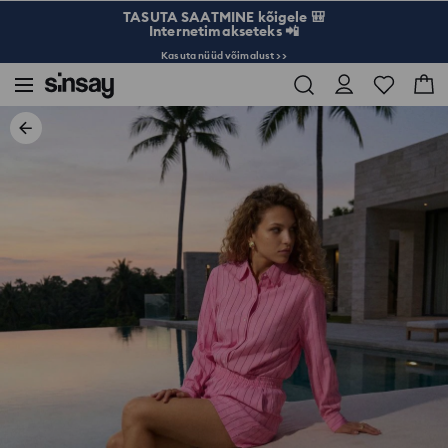
TASUTA SAATMINE kõigele 🎒
Internetimakseteks 📲
Kasuta nüüd võimalust >>