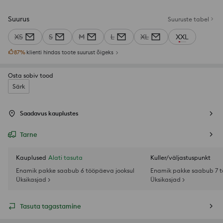
Suurus
Suuruste tabel
XS
S
M
L
XL
XXL
87
%
klienti hindas toote suurust õigeks
Osta sobiv tood
Särk
Saadavus kauplustes
Tarne
Kauplused
Alati tasuta
Kuller/väljastuspunkt
Enamik pakke saabub 6 tööpäeva jooksul
Enamik pakke saabub 7 t
Üksikasjad >
Üksikasjad >
Tasuta tagastamine