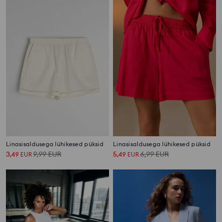
Linasisaldusega lühikesed püksid
Linasisaldusega lühikesed püksid
3
9,99
EUR
5
6,99
EUR
,
49
EUR
,
49
EUR