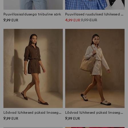
Puuvillasisaldusega triibuline särk
Puuvillased ruudulised lühikesed püksid
9
4
9,99
EUR
,
99
EUR
,
99
EUR
Lõdvad lühikesed püksid linaseguga
Lõdvad lühikesed püksid linaseguga
9
9
,
99
EUR
,
99
EUR