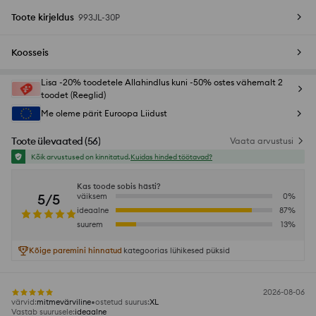
Toote kirjeldus
993JL-30P
Koosseis
Lisa -20% toodetele Allahindlus kuni -50% ostes vähemalt 2
toodet (Reeglid)
Me oleme pärit Euroopa Liidust
Toote ülevaated
(
56
)
Vaata arvustusi
Kõik arvustused on kinnitatud.
Kuidas hinded töötavad?
Kas toode sobis hästi?
5/5
väiksem
0
%
ideaalne
87
%
suurem
13
%
Kõige paremini hinnatud
kategoorias lühikesed püksid
2026-08-06
värvid
:
mitmevärviline
ostetud suurus
:
XL
Vastab suurusele
:
ideaalne