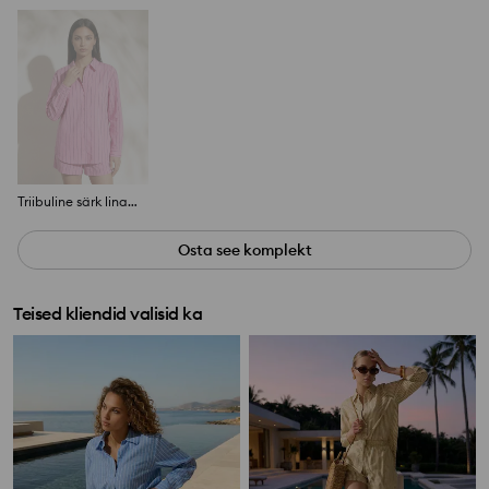
Triibuline särk lina ja viskoosi seguga
Osta see komplekt
Teised kliendid valisid ka