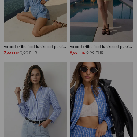
Vabad triibulised lühikesed püksid viskoosi ja linaseguga
Vabad triibulised lühikesed püksid viskoosi ja linaseguga
7
9,99
EUR
8
9,99
EUR
,
99
EUR
,
99
EUR