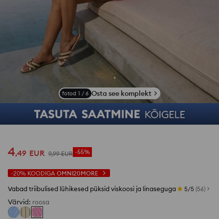
Osta see komplekt
fotod
1
/
6
4
,
49
EUR
-55%
9
,
99
EUR
-20%
KOODIGA
OMNI20MORE
Vabad triibulised lühikesed püksid viskoosi ja linaseguga
5/5
(
56
)
Värvid
:
roosa