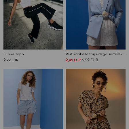
Lühike topp
Vertikaalsete triipudega šortsid viskoosiga
2
2
6,99
EUR
,
99
EUR
,
49
EUR