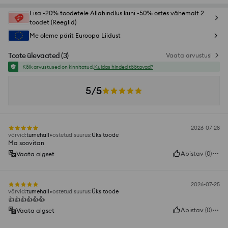
Lisa -20% toodetele Allahindlus kuni -50% ostes vähemalt 2
toodet (Reeglid)
Me oleme pärit Euroopa Liidust
Toote ülevaated
(
3
)
Vaata arvustusi
Kõik arvustused on kinnitatud.
Kuidas hinded töötavad?
5/5
2026-07-28
värvid
:
tumehall
ostetud suurus
:
Üks toode
Ma soovitan
Abistav
(
0
)
Vaata algset
2026-07-25
värvid
:
tumehall
ostetud suurus
:
Üks toode
👍️👍️👍️👍️👍️👍️
Abistav
(
0
)
Vaata algset