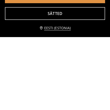
SÄTTED
Tumba hoiukastiga
Tumba hoiukastiga
19
10
,
99
EUR
,
99
EUR
EESTI (ESTONIA)
Hoiukarp 5 pakis
Kaablite korraldaja
10
4
,
99
EUR
,
49
EUR