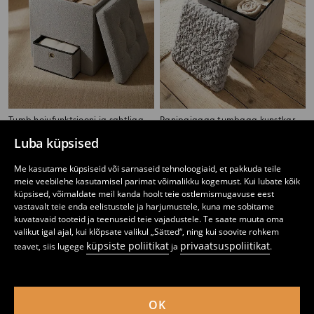
Tumb hoiufunktsiooni ja sahtliga
Panipaigaga tumbaga kunstkarvast istmega
12
10
,
99
EUR
,
99
EUR
Luba küpsised
Me kasutame küpsiseid või sarnaseid tehnoloogiaid, et pakkuda teile
meie veebilehe kasutamisel parimat võimalikku kogemust. Kui lubate kõik
küpsised, võimaldate meil kanda hoolt teie ostlemismugavuse eest
vastavalt teie enda eelistustele ja harjumustele, kuna me sobitame
kuvatavaid tooteid ja teenuseid teie vajadustele. Te saate muuta oma
valikut igal ajal, kui klõpsate valikul „Sätted“, ning kui soovite rohkem
küpsiste poliitikat
privaatsuspoliitikat
teavet, siis lugege
ja
.
OK