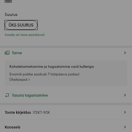
Suurus
ÜKS SUURUS
toode on laos saadaval
Tarne
Kohaletoimetamine ja tagastamine vaid kulleriga
Enamik pakke saabub 7 tööpäeva jooksul
Üksikasjad >
Tasuta tagastamine
Toote kirjeldus
172KT-90X
Koosseis