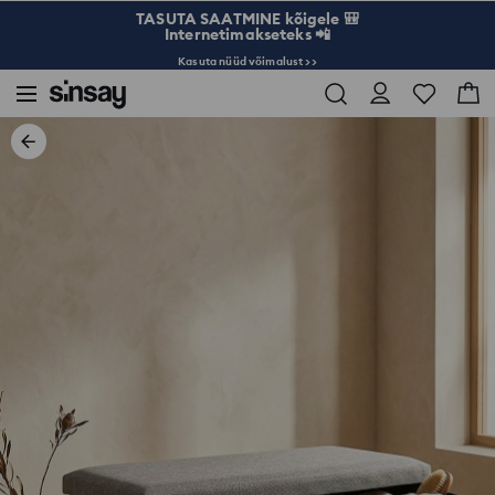
TASUTA SAATMINE kõigele 🎒
Internetimakseteks 📲
Kasuta nüüd võimalust >>