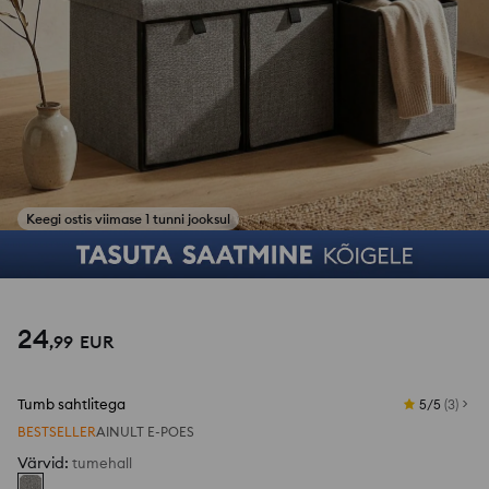
1
/
4
24
,
99
EUR
Tumb sahtlitega
5/5
(
3
)
BESTSELLER
AINULT E-POES
Värvid
:
tumehall