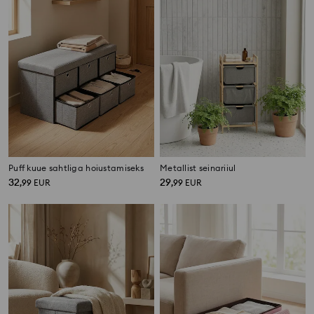
Puff kuue sahtliga hoiustamiseks
Metallist seinariiul
32
29
,
99
EUR
,
99
EUR