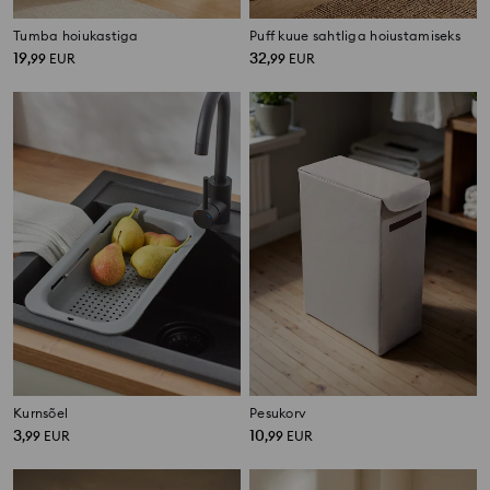
Tumba hoiukastiga
Puff kuue sahtliga hoiustamiseks
19
32
,
99
EUR
,
99
EUR
Kurnsõel
Pesukorv
3
10
,
99
EUR
,
99
EUR