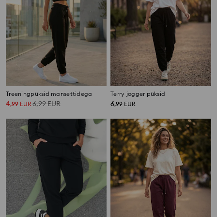
Treeningpüksid mansettidega
Terry jogger püksid
4
6,99
EUR
6
,
99
EUR
,
99
EUR