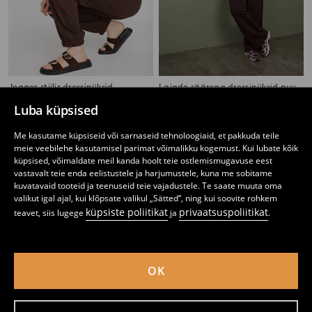
Jogger-stiilis dressipüksid
Laiade säärega dressipüksid puuvillaga
5
7,99
EUR
9
,
99
EUR
,
99
EUR
Luba küpsised
Me kasutame küpsiseid või sarnaseid tehnoloogiaid, et pakkuda teile
meie veebilehe kasutamisel parimat võimalikku kogemust. Kui lubate kõik
küpsised, võimaldate meil kanda hoolt teie ostlemismugavuse eest
vastavalt teie enda eelistustele ja harjumustele, kuna me sobitame
kuvatavaid tooteid ja teenuseid teie vajadustele. Te saate muuta oma
valikut igal ajal, kui klõpsate valikul „Sätted“, ning kui soovite rohkem
küpsiste poliitikat
privaatsuspoliitikat
teavet, siis lugege
ja
.
OK