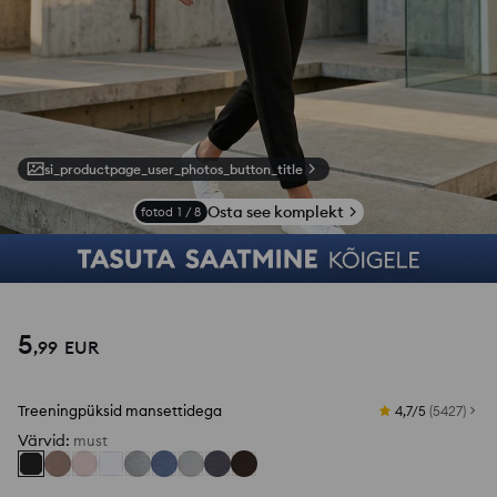
si_productpage_user_photos_button_title
Osta see komplekt
fotod
1
/
8
5
,
99
EUR
Treeningpüksid mansettidega
4,7/5
(
5427
)
Värvid
:
must