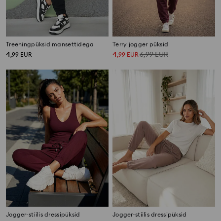
Treeningpüksid mansettidega
Terry jogger püksid
4
4
6,99
EUR
,
99
EUR
,
99
EUR
Jogger-stiilis dressipüksid
Jogger-stiilis dressipüksid