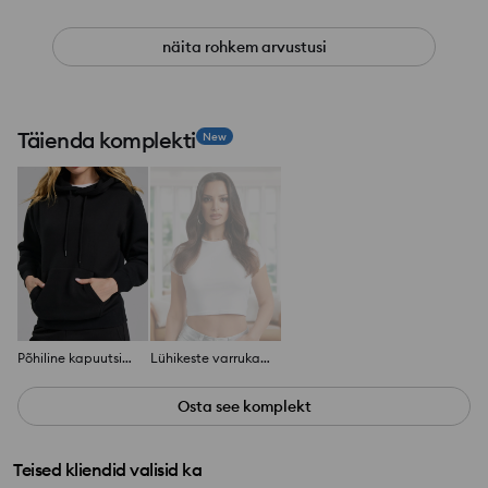
näita rohkem arvustusi
Täienda komplekti
New
Põhiline kapuutsiga pusa
Lühikeste varrukatega särk
Osta see komplekt
Teised kliendid valisid ka