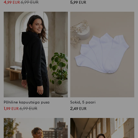
4
6,99
EUR
5
,
99
EUR
,
99
EUR
Põhiline kapuutsiga pusa
Sokid, 5 paari
1
6,99
EUR
2
,
99
EUR
,
49
EUR