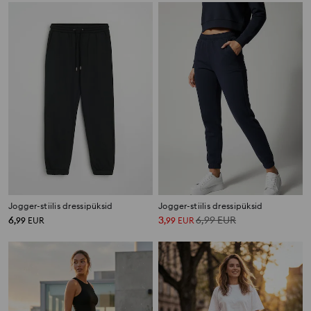
Jogger-stiilis dressipüksid
Jogger-stiilis dressipüksid
6
3
6,99
EUR
,
99
EUR
,
99
EUR