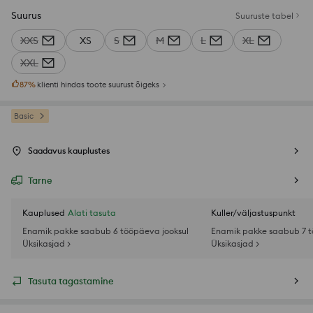
Suurus
Suuruste tabel
XXS
XS
S
M
L
XL
XXL
87
%
klienti hindas toote suurust õigeks
Basic
Saadavus kauplustes
Tarne
Kauplused
Alati tasuta
Kuller/väljastuspunkt
Enamik pakke saabub 6 tööpäeva jooksul
Enamik pakke saabub 7 t
Üksikasjad >
Üksikasjad >
Tasuta tagastamine