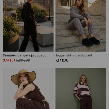
Dresipüksid sirgete jalgadega
Jogger-stiilis dressipüksid
3
5,99
EUR
7
,
99
EUR
,
99
EUR