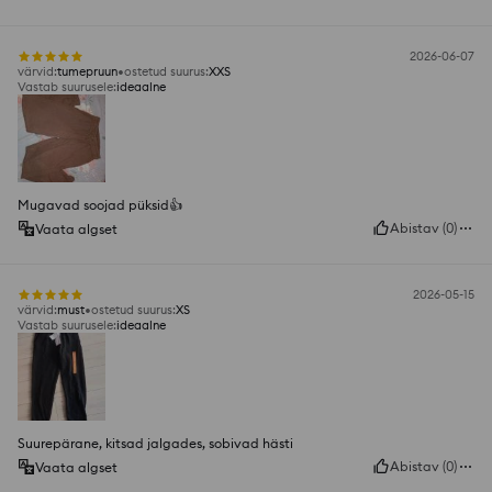
2026-06-07
värvid
:
tumepruun
ostetud suurus
:
XXS
Vastab suurusele
:
ideaalne
Mugavad soojad püksid👍️
Abistav
(
0
)
Vaata algset
2026-05-15
värvid
:
must
ostetud suurus
:
XS
Vastab suurusele
:
ideaalne
Suurepärane, kitsad jalgades, sobivad hästi
Abistav
(
0
)
Vaata algset