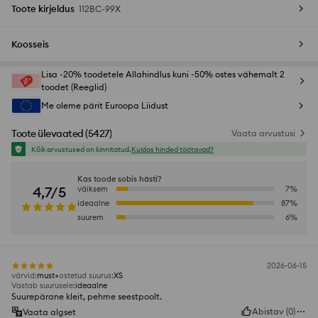
Toote kirjeldus
112BC-99X
Koosseis
Lisa -20% toodetele Allahindlus kuni -50% ostes vähemalt 2
toodet (Reeglid)
Me oleme pärit Euroopa Liidust
Toote ülevaated
(
5427
)
Vaata arvustusi
Kõik arvustused on kinnitatud.
Kuidas hinded töötavad?
Kas toode sobis hästi?
4,7/5
väiksem
7
%
ideaalne
87
%
suurem
6
%
2026-06-15
värvid
:
must
ostetud suurus
:
XS
Vastab suurusele
:
ideaalne
Suurepärane kleit, pehme seestpoolt.
Abistav
(
0
)
Vaata algset