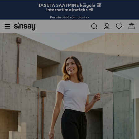
TASUTA SAATMINE kõigele 🎒
Internetimakseteks 📲
Kasuta nüüd võimalust >>
Sinsay
Naised
Line
Basic
Treeningpüksid mansettidega