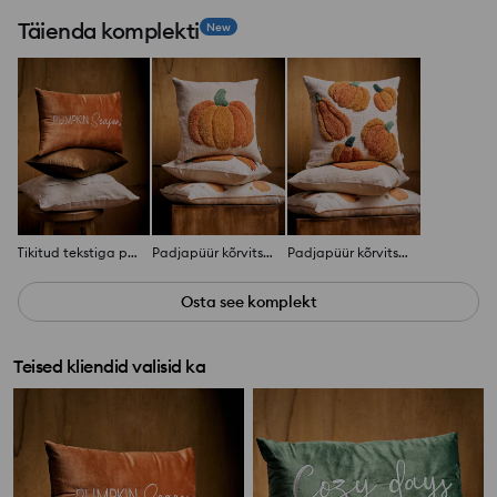
Täienda komplekti
New
Tikitud tekstiga padi
Padjapüür kõrvitsa mustriga
Padjapüür kõrvitsa mustriga
Osta see komplekt
Teised kliendid valisid ka