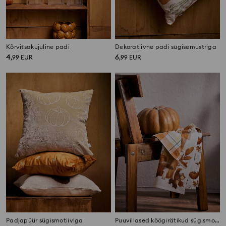
Kõrvitsakujuline padi
Dekoratiivne padi sügisemustriga
4
6
,
99
EUR
,
99
EUR
Padjapüür sügismotiiviga
Puuvillased köögirätikud sügismotiiviga 3 pack