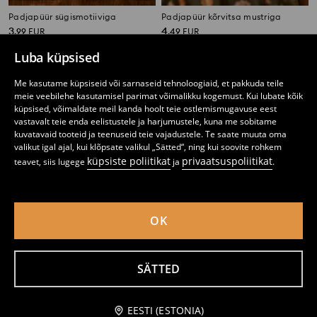
Padjapüür sügismotiiviga
Padjapüür kõrvitsa mustriga
3
4
,
99
EUR
,
49
EUR
Luba küpsised
Me kasutame küpsiseid või sarnaseid tehnoloogiaid, et pakkuda teile
meie veebilehe kasutamisel parimat võimalikku kogemust. Kui lubate kõik
küpsised, võimaldate meil kanda hoolt teie ostlemismugavuse eest
vastavalt teie enda eelistustele ja harjumustele, kuna me sobitame
kuvatavaid tooteid ja teenuseid teie vajadustele. Te saate muuta oma
valikut igal ajal, kui klõpsate valikul „Sätted“, ning kui soovite rohkem
küpsiste poliitikat
privaatsuspoliitikat
teavet, siis lugege
ja
.
OK
Sügismustriga padjapüür
Dekoratiivne padi kõrvitsa kujul
SÄTTED
3
7
,
99
EUR
,
99
EUR
lisa ostukorvi
EESTI (ESTONIA)
7,99 EUR