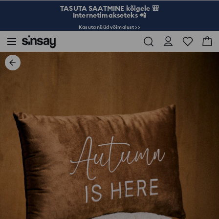
TASUTA SAATMINE kõigele 🎒
Internetimakseteks 📲
Kasuta nüüd võimalust >>