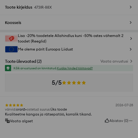
Toote kirjeldus
473IR-88X
Koosseis
Lisa -20% toodetele Allahindlus kuni -50% ostes vähemalt 2
toodet (Reeglid)
Me oleme pärit Euroopa Liidust
Toote ülevaated
(
2
)
Vaata arvustusi
Kõik arvustused on kinnitatud.
Kuidas hinded töötavad?
5/5
2026-07-28
värvid
:
oranž
ostetud suurus
:
Üks toode
Kvaliteetne kangas ja rätsepatöö, korralik tikand.
Abistav
(
0
)
Vaata algset