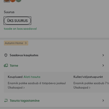
Suurus
ÜKS SUURUS
toode on laos saadaval
Autumn Home
Saadavus kauplustes
Tarne
Kauplused
Alati tasuta
Kuller/väljastuspunkt
Enamik pakke saabub 6 tööpäeva jooksul
Enamik pakke saabub 7 t
Üksikasjad >
Üksikasjad >
Tasuta tagastamine