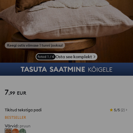
Osta see komplekt
fotod
1
/
4
7
,
99
EUR
Tikitud tekstiga padi
5/5
(
2
)
BESTSELLER
Värvid
:
pruun