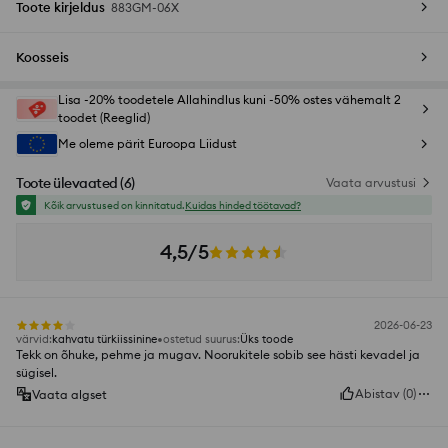
Toote kirjeldus
883GM-06X
Koosseis
Lisa -20% toodetele Allahindlus kuni -50% ostes vähemalt 2
toodet (Reeglid)
Me oleme pärit Euroopa Liidust
Toote ülevaated
(
6
)
Vaata arvustusi
Kõik arvustused on kinnitatud.
Kuidas hinded töötavad?
4,5/5
2026-06-23
värvid
:
kahvatu türkiissinine
ostetud suurus
:
Üks toode
Tekk on õhuke, pehme ja mugav. Noorukitele sobib see hästi kevadel ja
sügisel.
Abistav
(
0
)
Vaata algset