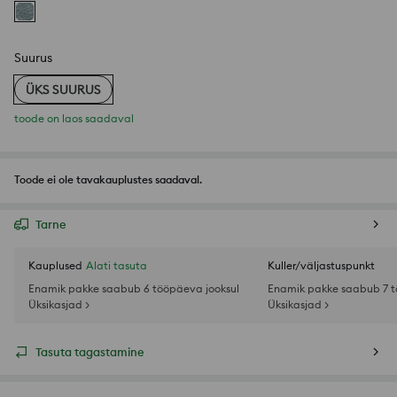
Suurus
ÜKS SUURUS
toode on laos saadaval
Toode ei ole tavakauplustes saadaval.
Tarne
Kauplused
Alati tasuta
Kuller/väljastuspunkt
Enamik pakke saabub 6 tööpäeva jooksul
Enamik pakke saabub 7 t
Üksikasjad >
Üksikasjad >
Tasuta tagastamine