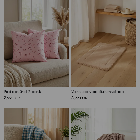
Padjapüürid 2-pakk
Vannitoa vaip jõulumustriga
2
5
,
99
EUR
,
99
EUR