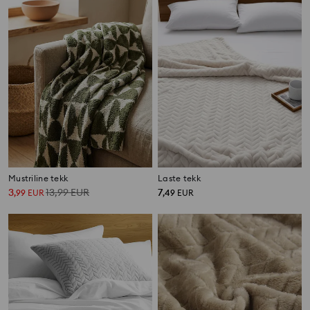
Mustriline tekk
Laste tekk
3
13,99
EUR
7
,
99
EUR
,
49
EUR