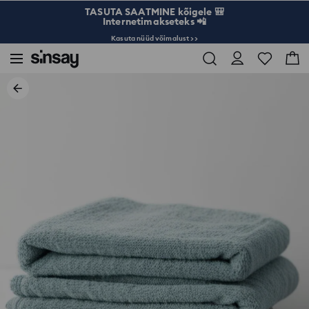
TASUTA SAATMINE kõigele 🎒
Internetimakseteks 📲
Kasuta nüüd võimalust >>