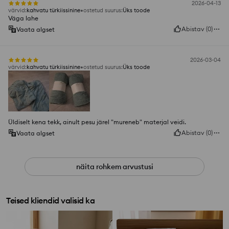
2026-04-13
värvid
:
kahvatu türkiissinine
ostetud suurus
:
Üks toode
Väga lahe
Abistav
(
0
)
Vaata algset
2026-03-04
värvid
:
kahvatu türkiissinine
ostetud suurus
:
Üks toode
Üldiselt kena tekk, ainult pesu järel "mureneb" materjal veidi.
Abistav
(
0
)
Vaata algset
näita rohkem arvustusi
Teised kliendid valisid ka