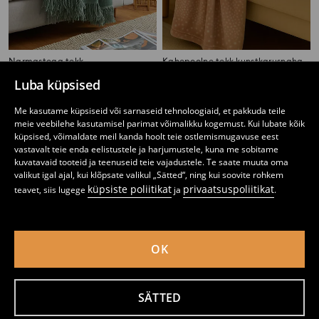
Narmastega tekk
Kahepoolne tekk kunstkarusnaha ja fliisiga
6
9,99
EUR
4
10,99
EUR
,
99
EUR
,
99
EUR
Luba küpsised
Me kasutame küpsiseid või sarnaseid tehnoloogiaid, et pakkuda teile
meie veebilehe kasutamisel parimat võimalikku kogemust. Kui lubate kõik
küpsised, võimaldate meil kanda hoolt teie ostlemismugavuse eest
vastavalt teie enda eelistustele ja harjumustele, kuna me sobitame
kuvatavaid tooteid ja teenuseid teie vajadustele. Te saate muuta oma
valikut igal ajal, kui klõpsate valikul „Sätted“, ning kui soovite rohkem
küpsiste poliitikat
privaatsuspoliitikat
teavet, siis lugege
ja
.
OK
SÄTTED
Tekk
Ruuduline tekk