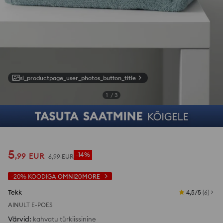
si_productpage_user_photos_button_title
1
/
3
5
,
99
EUR
-14%
6
,
99
EUR
-20%
KOODIGA
OMNI20MORE
Tekk
4,5/5
(
6
)
AINULT E-POES
Värvid
:
kahvatu türkiissinine