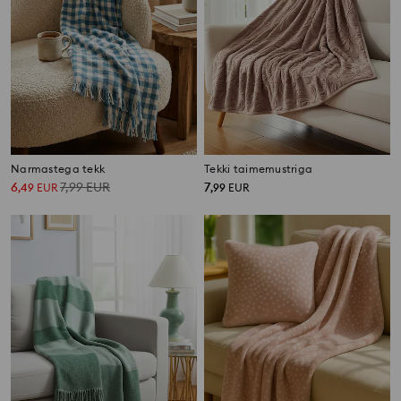
Narmastega tekk
Tekki taimemustriga
6
7,99
EUR
7
,
49
EUR
,
99
EUR