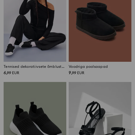
Tennised dekoratiivsete õmblustega
Voodriga poolsaapad
6
9
,
99
EUR
,
99
EUR