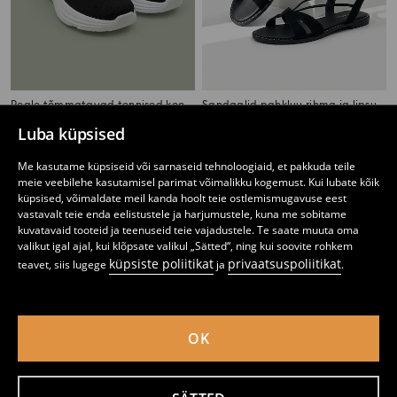
Peale tõmmatavad tennised kootud pealsega
Sandaalid pahkluu rihma ja lipsuga
9
12
,
99
EUR
,
99
EUR
Luba küpsised
Me kasutame küpsiseid või sarnaseid tehnoloogiaid, et pakkuda teile
meie veebilehe kasutamisel parimat võimalikku kogemust. Kui lubate kõik
küpsised, võimaldate meil kanda hoolt teie ostlemismugavuse eest
vastavalt teie enda eelistustele ja harjumustele, kuna me sobitame
kuvatavaid tooteid ja teenuseid teie vajadustele. Te saate muuta oma
valikut igal ajal, kui klõpsate valikul „Sätted“, ning kui soovite rohkem
küpsiste poliitikat
privaatsuspoliitikat
teavet, siis lugege
ja
.
OK