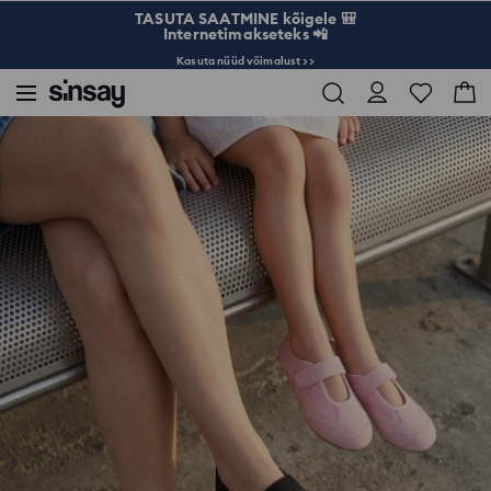
TASUTA SAATMINE kõigele 🎒
Internetimakseteks 📲
Kasuta nüüd võimalust >>
Sinsay
Naised
Kotid ja aksessuaarid
Takjapaeltega tennised