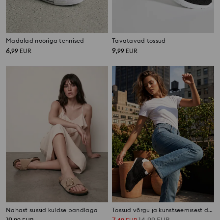
Madalad nööriga tennised
Tavatavad tossud
6
9
,
99
EUR
,
99
EUR
Nahast sussid kuldse pandlaga
Tossud võrgu ja kunstseemisest detailidega