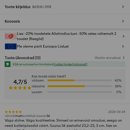
Toote kirjeldus
863HU-99X
Koosseis
Lisa -20% toodetele Allahindlus kuni -50% ostes vähemalt 2
toodet (Reeglid)
Me oleme pärit Euroopa Liidust
Toote ülevaated
(
13
)
Vaata arvustusi
Kõik arvustused on kinnitatud.
Kuidas hinded töötavad?
Kas toode sobis hästi?
4,7/5
väiksem
42
%
ideaalne
58
%
suurem
0
%
2026-06-24
värvid
:
must
ostetud suurus
:
36
Väga stiilne. Väga kvaliteetne. Shinseil on erinevaid omadusi, seega on
need balletiplaadid väärt. Suurus 36 sisetallal 23,2-23, 3 cm. See on