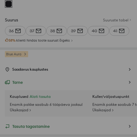
Suurus
Suuruste tabel
36
37
38
39
40
41
58
%
klienti hindas toote suurust õigeks
Blue Aura
Saadavus kauplustes
Tarne
Kauplused
Alati tasuta
Kuller/väljastuspunkt
Enamik pakke saabub 6 tööpäeva jooksul
Enamik pakke saabub 7 t
Üksikasjad >
Üksikasjad >
Tasuta tagastamine