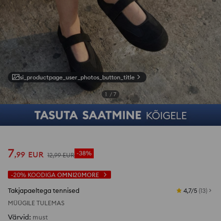
si_productpage_user_photos_button_title
1
/
7
7
,
99
EUR
-38%
12
,
99
EUR
-20%
KOODIGA
OMNI20MORE
Takjapaeltega tennised
4,7/5
(
13
)
MÜÜGILE TULEMAS
Värvid
:
must