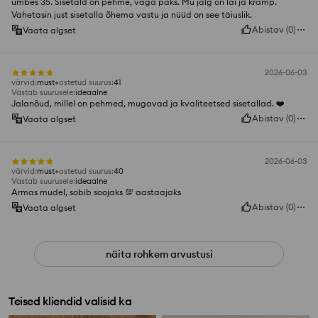
umbes 35. Sisetald on pehme, väga paks. Mu jalg on lai ja kramp.
Vahetasin just sisetalla õhema vastu ja nüüd on see täiuslik.
Abistav
(
0
)
Vaata algset
2026-06-03
värvid
:
must
ostetud suurus
:
41
Vastab suurusele
:
ideaalne
Jalanõud, millel on pehmed, mugavad ja kvaliteetsed sisetallad. ❤️
Abistav
(
0
)
Vaata algset
2026-06-03
värvid
:
must
ostetud suurus
:
40
Vastab suurusele
:
ideaalne
Armas mudel, sobib soojaks 💯 aastaajaks
Abistav
(
0
)
Vaata algset
näita rohkem arvustusi
Teised kliendid valisid ka