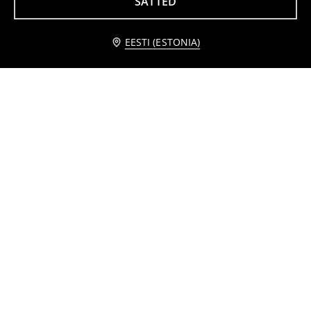
SÄTTED
Vahtkummist plätud
Mule-tüüpi plätud kunstseemisnahast karvase voodriga
6
10
,
99
EUR
,
99
EUR
Teavita mind
EESTI (ESTONIA)
Takjakinnitusega sandaalid
Plätud sebramustriga nahast sisetallaga
10
12,99
EUR
5
12,99
EUR
,
99
EUR
,
99
EUR