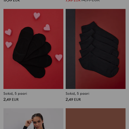
19
7
14,99
EUR
,
99
EUR
,
49
EUR
Sokid, 5 paari
Sokid, 5 paari
2
2
,
49
EUR
,
49
EUR