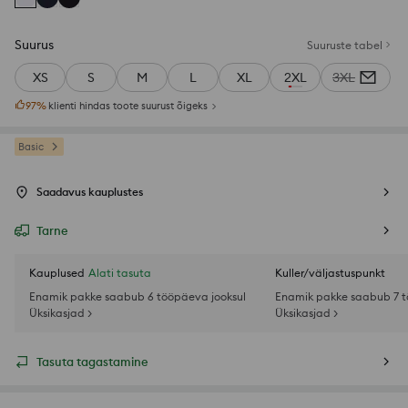
Suurus
Suuruste tabel
XS
S
M
L
XL
2XL
3XL
97
%
klienti hindas toote suurust õigeks
Basic
Saadavus kauplustes
Tarne
Kauplused
Alati tasuta
Kuller/väljastuspunkt
Enamik pakke saabub 6 tööpäeva jooksul
Enamik pakke saabub 7 t
Üksikasjad >
Üksikasjad >
Tasuta tagastamine