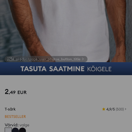
si_productpage_user_photos_button_title
1
/
5
2
,
49
EUR
T-särk
4,9/5
(
500
)
BESTSELLER
Värvid
:
valge