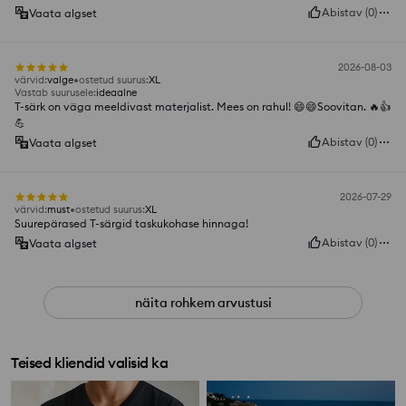
Abistav
(
0
)
Vaata algset
2026-08-03
värvid
:
valge
ostetud suurus
:
XL
Vastab suurusele
:
ideaalne
T-särk on väga meeldivast materjalist. Mees on rahul! 😄😄Soovitan. 🔥👍️
💪
Abistav
(
0
)
Vaata algset
2026-07-29
värvid
:
must
ostetud suurus
:
XL
Suurepärased T-särgid taskukohase hinnaga!
Abistav
(
0
)
Vaata algset
näita rohkem arvustusi
Teised kliendid valisid ka