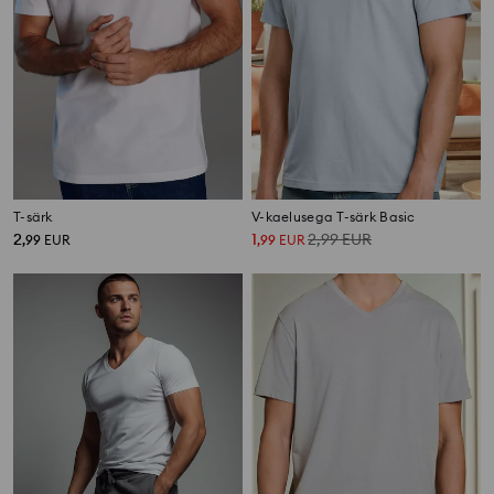
T-särk
V-kaelusega T-särk Basic
2
1
2,99
EUR
,
99
EUR
,
99
EUR