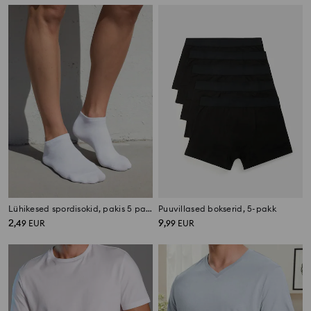
Lühikesed spordisokid, pakis 5 paari
Puuvillased bokserid, 5-pakk
2
9
,
49
EUR
,
99
EUR