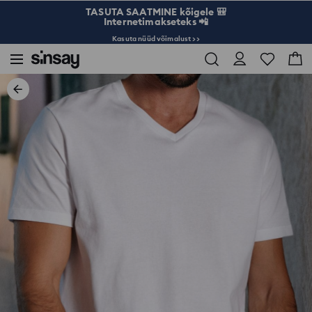
TASUTA SAATMINE kõigele 🎒
Internetimakseteks 📲
Kasuta nüüd võimalust >>