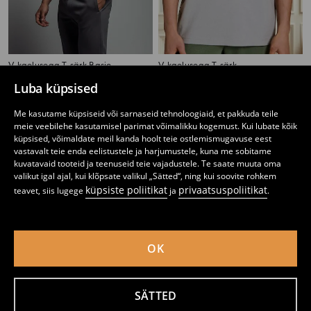
V-kaelusega T-särk Basic
V-kaelusega T-särk
2
1
2,99
EUR
,
49
EUR
,
99
EUR
Luba küpsised
Me kasutame küpsiseid või sarnaseid tehnoloogiaid, et pakkuda teile
meie veebilehe kasutamisel parimat võimalikku kogemust. Kui lubate kõik
küpsised, võimaldate meil kanda hoolt teie ostlemismugavuse eest
vastavalt teie enda eelistustele ja harjumustele, kuna me sobitame
kuvatavaid tooteid ja teenuseid teie vajadustele. Te saate muuta oma
valikut igal ajal, kui klõpsate valikul „Sätted“, ning kui soovite rohkem
küpsiste poliitikat
privaatsuspoliitikat
teavet, siis lugege
ja
.
OK
SÄTTED
T-särk Basic
T-särk