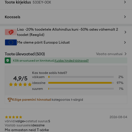
Toote kirjeldus
533EY-00X
Koosseis
Lisa -20% toodetele Allahindlus kuni -50% ostes vähemalt 2
toodet (Reeglid)
Me oleme pärit Euroopa Liidust
Toote ülevaated
(
500
)
Vaata arvustusi
Kõik arvustused on kinnitatud.
Kuidas hinded töötavad?
Kas toode sobis hästi?
4,9/5
väiksem
2
%
ideaalne
97
%
suurem
1
%
Kõige paremini hinnatud
kategoorias t-särgid
2026-08-04
värvid
:
valge
ostetud suurus
:
S
Vastab suurusele
:
ideaalne
Ma armastan neid T-särke