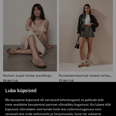
Nahast sussid kuldse pandlaga
Kunstseemisnahast tossud nahast sisetallaga
19
12
,
99
EUR
,
99
EUR
Luba küpsised
Me kasutame küpsiseid või sarnaseid tehnoloogiaid, et pakkuda teile
meie veebilehe kasutamisel parimat võimalikku kogemust. Kui lubate kõik
küpsised, võimaldate meil kanda hoolt teie ostlemismugavuse eest
vastavalt teie enda eelistustele ja harjumustele, kuna me sobitame