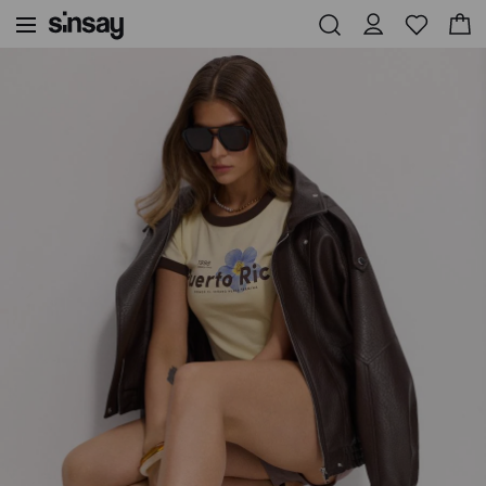
Sinsay
Naised
Jalatsid ja aksessuaarid
Slingback-baleriinad dekoratiivse pandla ja nahast sisetallaga