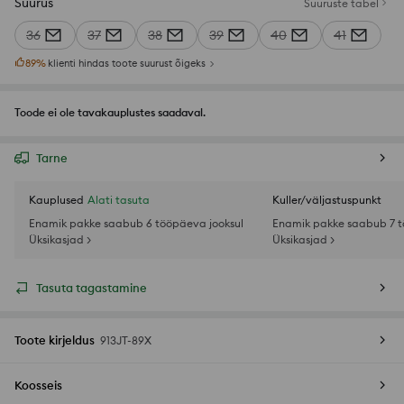
Suurus
Suuruste tabel
36
37
38
39
40
41
89
%
klienti hindas toote suurust õigeks
Toode ei ole tavakauplustes saadaval.
Tarne
Kauplused
Alati tasuta
Kuller/väljastuspunkt
Enamik pakke saabub 6 tööpäeva jooksul
Enamik pakke saabub 7 t
Üksikasjad >
Üksikasjad >
Tasuta tagastamine
Toote kirjeldus
913JT-89X
Koosseis