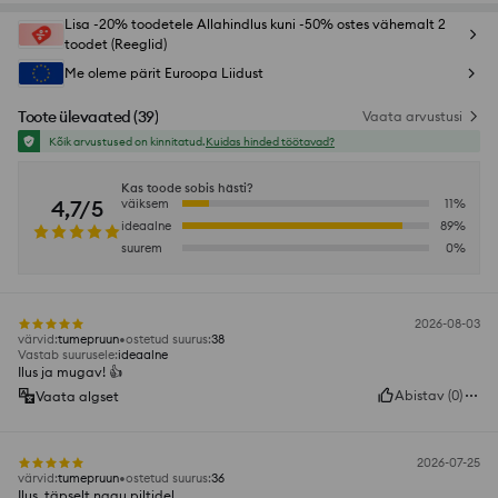
Lisa -20% toodetele Allahindlus kuni -50% ostes vähemalt 2
toodet (Reeglid)
Me oleme pärit Euroopa Liidust
Toote ülevaated
(
39
)
Vaata arvustusi
Kõik arvustused on kinnitatud.
Kuidas hinded töötavad?
Kas toode sobis hästi?
4,7/5
väiksem
11
%
ideaalne
89
%
suurem
0
%
2026-08-03
värvid
:
tumepruun
ostetud suurus
:
38
Vastab suurusele
:
ideaalne
Ilus ja mugav! 👍️
Abistav
(
0
)
Vaata algset
2026-07-25
värvid
:
tumepruun
ostetud suurus
:
36
Ilus, täpselt nagu piltidel.