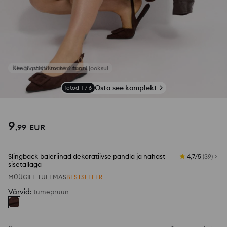
Keegi ostis viimase 6 tunni jooksul
Osta see komplekt
fotod
1
/
6
9
,
99
EUR
Slingback-baleriinad dekoratiivse pandla ja nahast
4,7/5
(
39
)
sisetallaga
MÜÜGILE TULEMAS
BESTSELLER
Värvid
:
tumepruun