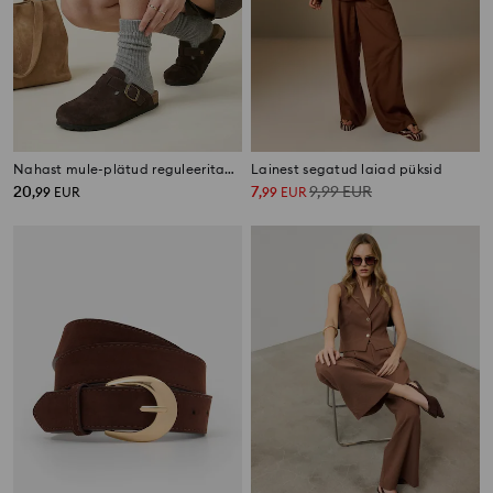
Nahast mule-plätud reguleeritava pandlaga
Lainest segatud laiad püksid
20
7
9,99
EUR
,
99
EUR
,
99
EUR