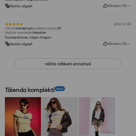
Abistav
(
0
)
Vaata algset
2026-07-24
värvid
:
tumepruun
ostetud suurus
:
37
Vastab suurusele
:
ideaalne
Suurepärane, väga mugav
Abistav
(
0
)
Vaata algset
näita rohkem arvustusi
Täienda komplekti
New