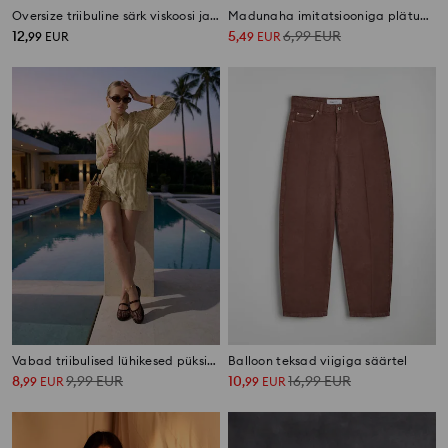
Oversize triibuline särk viskoosi ja linaseguga
Madu­naha imitatsiooniga plätud nahast sisetallaga
12
5
6,99
EUR
,
99
EUR
,
49
EUR
Vabad triibulised lühikesed püksid viskoosi ja linaseguga
Balloon teksad viigiga säärtel
8
9,99
EUR
10
16,99
EUR
,
99
EUR
,
99
EUR