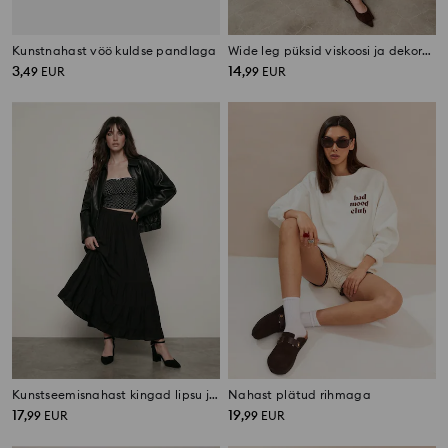
Kunstnahast vöö kuldse pandlaga
Wide leg püksid viskoosi ja dekoratiivse ketiga
3
14
,
49
EUR
,
99
EUR
Kunstseemisnahast kingad lipsu ja nahast sisetallaga
Nahast plätud rihmaga
17
19
,
99
EUR
,
99
EUR