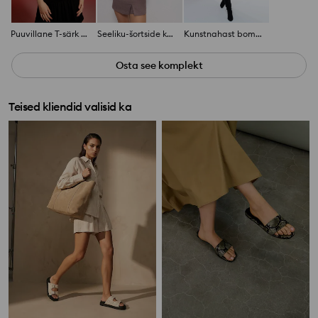
Puuvillane T-särk kirjaga Puerto Rico
Seeliku-šortside kombinatsioon viskoosiga
Kunstnahast bomber-jakk
Osta see komplekt
Teised kliendid valisid ka