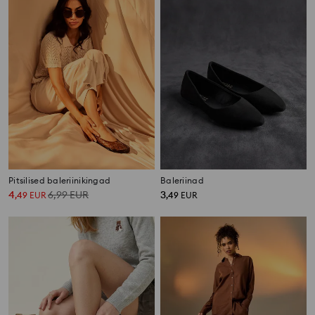
Pitsilised baleriinikingad
Baleriinad
4
6,99
EUR
3
,
49
EUR
,
49
EUR