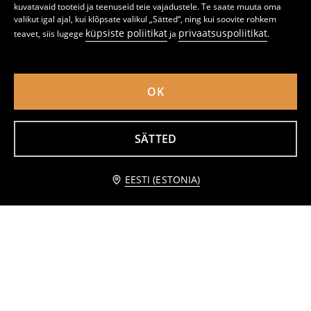
kuvatavaid tooteid ja teenuseid teie vajadustele. Te saate muuta oma
valikut igal ajal, kui klõpsate valikul „Sätted“, ning kui soovite rohkem
küpsiste poliitikat
privaatsuspoliitikat
teavet, siis lugege
ja
.
OK
Madalad platvormtallaga lumesaapad naturaalsest nahast villavoodriga
Nahast tossud dekoratiivõmblustega
SÄTTED
22
24
,
99
EUR
,
99
EUR
Teavita mind
EESTI (ESTONIA)