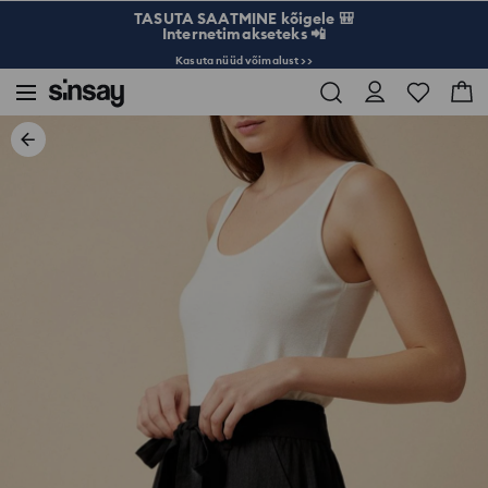
TASUTA SAATMINE kõigele 🎒
Internetimakseteks 📲
Kasuta nüüd võimalust >>