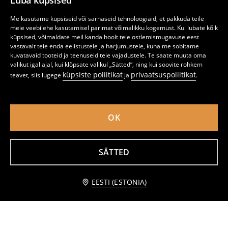
Luba küpsised
Me kasutame küpsiseid või sarnaseid tehnoloogiaid, et pakkuda teile
meie veebilehe kasutamisel parimat võimalikku kogemust. Kui lubate kõik
küpsised, võimaldate meil kanda hoolt teie ostlemismugavuse eest
vastavalt teie enda eelistustele ja harjumustele, kuna me sobitame
kuvatavaid tooteid ja teenuseid teie vajadustele. Te saate muuta oma
valikut igal ajal, kui klõpsate valikul „Sätted“, ning kui soovite rohkem
küpsiste poliitikat
privaatsuspoliitikat
teavet, siis lugege
ja
.
OK
Spordilühikesed püksid nööriotsaga soft touch
Lühikesed dressipüksid
SÄTTED
4
7,99
EUR
3
4,49
EUR
,
99
EUR
,
29
EUR
lisa ostukorvi
EESTI (ESTONIA)
4,49 EUR