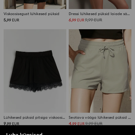
Viskoosisegust lühikesed püksid
Dressi lühikesed püksid laiade säärtega
5
6
9,99
EUR
,
99
EUR
,
99
EUR
Lühikesed püksid pitsiga viskoosiga
Seotava vööga lühikesed püksid soft touch
9
4
9,99
EUR
,
99
EUR
,
99
EUR