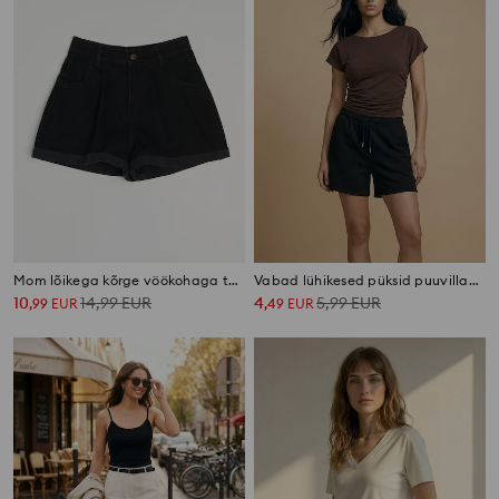
Mom lõikega kõrge vöökohaga teksapüksid voltidega
Vabad lühikesed püksid puuvillaga
10
14,99
EUR
4
5,99
EUR
,
99
EUR
,
49
EUR