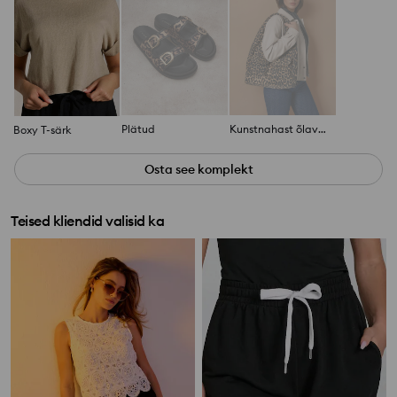
Plätud
Kunstnahast õlavarre kott
Boxy T-särk
Osta see komplekt
Teised kliendid valisid ka