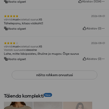
Abistav
(
1034
)
Vaata algset
2026-08-01
värvid
:
must
ostetud suurus
:
XS
Tähelepanu, kitsas vöökoht!!
Abistav
(
0
)
Vaata algset
2026-08-01
värvid
:
must
ostetud suurus
:
XS
Vastab suurusele
:
ideaalne
Lahe, mitte läbipaistev, õhuline ja mugav. Õige suurus
Abistav
(
0
)
Vaata algset
näita rohkem arvustusi
Täienda komplekti
New