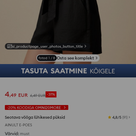
si_productpage_user_photos_button_title
Osta see komplekt
fotod
1
/
8
4
,
49
EUR
-31%
6
,
49
EUR
-20%
KOODIGA
OMNI20MORE
Seotava vööga lühikesed püksid
4,8/5
(
91
)
AINULT E-POES
Värvid
:
must