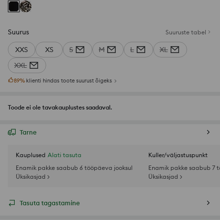
Suurus
Suuruste tabel
XXS
XS
S
M
L
XL
XXL
89
%
klienti hindas toote suurust õigeks
Toode ei ole tavakauplustes saadaval.
Tarne
Kauplused
Alati tasuta
Kuller/väljastuspunkt
Enamik pakke saabub 6 tööpäeva jooksul
Enamik pakke saabub 7 t
Üksikasjad >
Üksikasjad >
Tasuta tagastamine