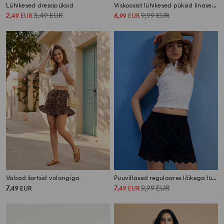
Lühikesed dressipüksid
Viskoosist lühikesed püksid linaseguga
2
3,49
EUR
6
9,99
EUR
,
49
EUR
,
99
EUR
Vabad šortsid volangiga
Puuvillased regulaarse lõikega lühikesed püksid tikitud pitsäärisega
7
7
9,99
EUR
,
49
EUR
,
49
EUR