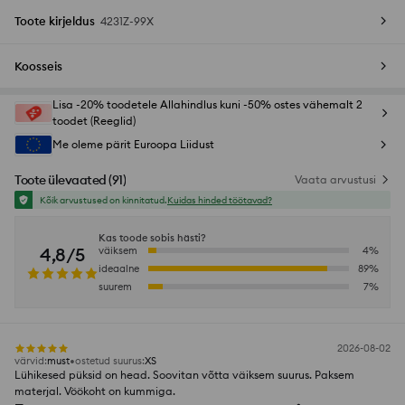
Toote kirjeldus
4231Z-99X
Koosseis
Lisa -20% toodetele Allahindlus kuni -50% ostes vähemalt 2
toodet (Reeglid)
Me oleme pärit Euroopa Liidust
Toote ülevaated
(
91
)
Vaata arvustusi
Kõik arvustused on kinnitatud.
Kuidas hinded töötavad?
Kas toode sobis hästi?
4,8/5
väiksem
4
%
ideaalne
89
%
suurem
7
%
2026-08-02
värvid
:
must
ostetud suurus
:
XS
Lühikesed püksid on head. Soovitan võtta väiksem suurus. Paksem
materjal. Vöökoht on kummiga.