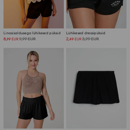
Linasisaldusega lühikesed püksid
Lühikesed dressipüksid
8
9,99
EUR
2
3,99
EUR
,
99
EUR
,
49
EUR