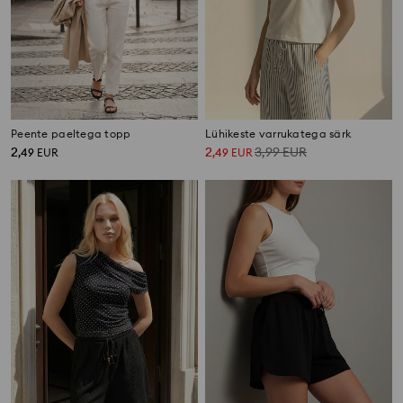
Peente paeltega topp
Lühikeste varrukatega särk
2
2
3,99
EUR
,
49
EUR
,
49
EUR