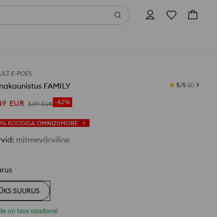
ULT E-POES
inakaunistus FAMILY
5/5
(
6
)
49
EUR
-42%
5
,
99
EUR
0%
KOODIGA
OMNI20MORE
rvid
:
mitmevärviline
urus
ÜKS SUURUS
de on laos saadaval