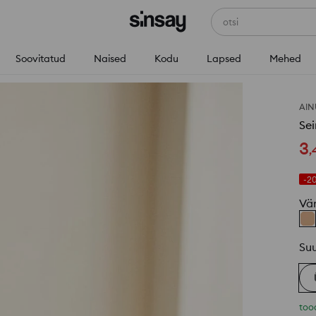
otsi
Soovitatud
Naised
Kodu
Lapsed
Mehed
AIN
Se
3
,
-2
Vä
Su
too