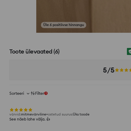
si_productpage_user_photos_button_title
Toote ülevaated
(
6
)
5/5
Sorteeri
Filter
1
värvid
:
mitmevärviline
ostetud suurus
:
Üks toode
See näeb lahe välja. 👍️