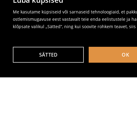
Me kasutame küpsiseid või sarnaseid tehnoloogiaid, et pakku
ostlemismugavuse eest vastavalt teie enda eelistustele ja ha
klõpsate valikul „Sätted“, ning kui soovite rohkem teavet, sii
SÄTTED
OK