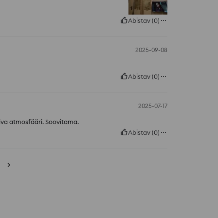
Abistav
(
0
)
2025-09-08
Abistav
(
0
)
2025-07-17
diva atmosfääri. Soovitama.
Abistav
(
0
)