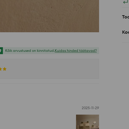
Too
Koo
Kõik arvustused on kinnitatud.
Kuidas hinded töötavad?
2025-11-29