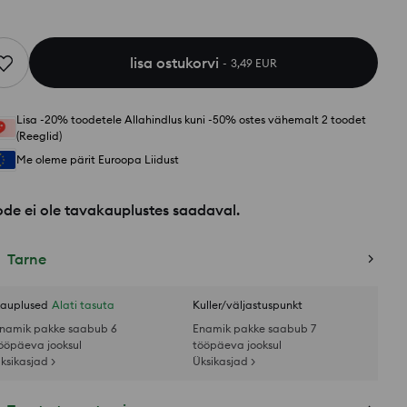
lisa ostukorvi
3,49 EUR
Lisa -20% toodetele Allahindlus kuni -50% ostes vähemalt 2 toodet
(Reeglid)
Me oleme pärit Euroopa Liidust
de ei ole tavakauplustes saadaval.
Tarne
auplused
Alati tasuta
Kuller/väljastuspunkt
namik pakke saabub 6
Enamik pakke saabub 7
ööpäeva jooksul
tööpäeva jooksul
ksikasjad >
Üksikasjad >