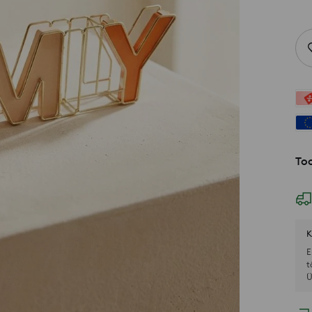
Too
K
E
t
Ü