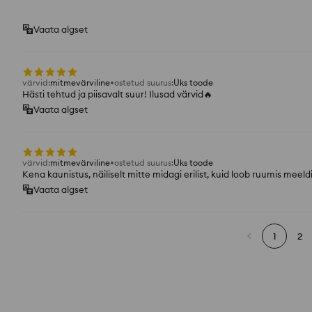
Vaata algset
värvid
:
mitmevärviline
ostetud suurus
:
Üks toode
Hästi tehtud ja piisavalt suur! Ilusad värvid🔥
Vaata algset
värvid
:
mitmevärviline
ostetud suurus
:
Üks toode
Kena kaunistus, näiliselt mitte midagi erilist, kuid loob ruumis meel
Vaata algset
1
2