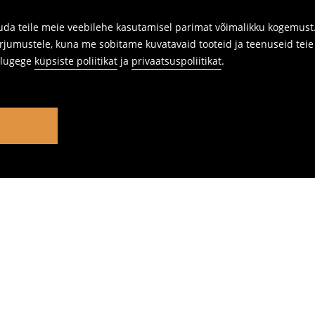
da teile meie veebilehe kasutamisel parimat võimalikku kogemust. 
rjumustele, kuna me sobitame kuvatavaid tooteid ja teenuseid teie v
s lugege
küpsiste poliitikat
ja
privaatsuspoliitikat
.