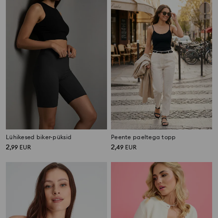
Lühikesed biker-püksid
Peente paeltega topp
2
2
,
99
EUR
,
49
EUR