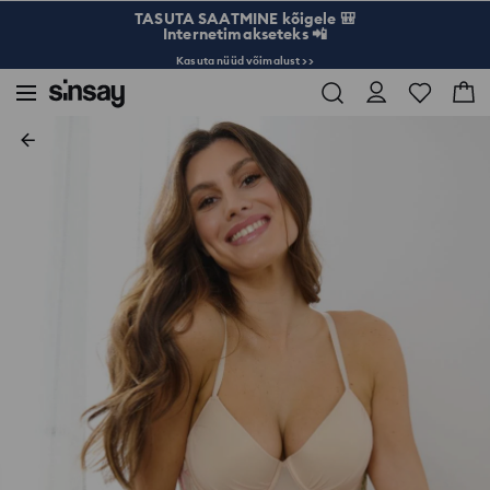
TASUTA SAATMINE kõigele 🎒
Internetimakseteks 📲
Kasuta nüüd võimalust >>