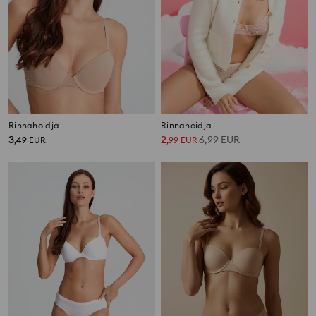
Rinnahoidja
Rinnahoidja
3
2
6,99
EUR
,
49
EUR
,
99
EUR