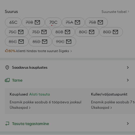
Suurus
Suuruste tabel
65C
70B
70C
75A
75B
75C
75D
80B
80C
80D
85C
85D
90C
80
%
klienti hindas toote suurust õigeks
Saadavus kauplustes
Tarne
Kauplused
Alati tasuta
Kuller/väljastuspunkt
Enamik pakke saabub 6 tööpäeva jooksul
Enamik pakke saabub 7 t
Üksikasjad >
Üksikasjad >
Tasuta tagastamine