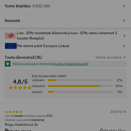
Toote kirjeldus
5783Z-08X
Koosseis
Lisa -20% toodetele Allahindlus kuni -50% ostes vähemalt 2
toodet (Reeglid)
Me oleme pärit Euroopa Liidust
Toote ülevaated
(
35
)
Vaata arvustusi
Kõik arvustused on kinnitatud.
Kuidas hinded töötavad?
Kas toode sobis hästi?
4,8/5
väiksem
12
%
ideaalne
80
%
suurem
8
%
2025-10-31
värvid
:
beež
ostetud suurus
:
70C
Vastab suurusele
:
ideaalne
Nagu kirjeldatud 👍️
Abistav
(
0
)
Vaata algset