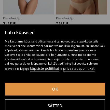
Rinnahoidja
Rinnahoidja
3
2
,
49
EUR
,
99
EUR
Luba küpsised
Me kasutame küpsiseid või sarnaseid tehnoloogiaid, et pakkuda teile
meie veebilehe kasutamisel parimat võimalikku kogemust. Kui lubate kõik
küpsised, võimaldate meil kanda hoolt teie ostlemismugavuse eest
vastavalt teie enda eelistustele ja harjumustele, kuna me sobitame
kuvatavaid tooteid ja teenuseid teie vajadustele. Te saate muuta oma
valikut igal ajal, kui klõpsate valikul „Sätted“, ning kui soovite rohkem
küpsiste poliitikat
privaatsuspoliitikat
teavet, siis lugege
ja
.
OK
Push-up rinnahoidja
Rinnahoidja
SÄTTED
3
3
,
49
EUR
,
49
EUR