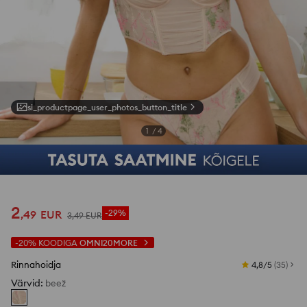
si_productpage_user_photos_button_title
1
/
4
2
,
49
EUR
-29%
3
,
49
EUR
-20%
KOODIGA
OMNI20MORE
Rinnahoidja
4,8/5
(
35
)
Värvid
:
beež