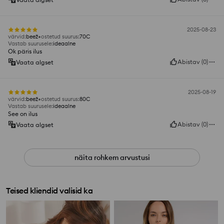
2025-08-23
värvid
:
beež
ostetud suurus
:
70C
Vastab suurusele
:
ideaalne
Ok päris ilus
Abistav
(
0
)
Vaata algset
2025-08-19
värvid
:
beež
ostetud suurus
:
80C
Vastab suurusele
:
ideaalne
See on ilus
Abistav
(
0
)
Vaata algset
näita rohkem arvustusi
Teised kliendid valisid ka