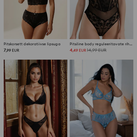
Pitskorsett dekoratiivse lipsuga
Pitsiline body reguleeritavate rihmadega
7
4
14,99
EUR
,
99
EUR
,
49
EUR