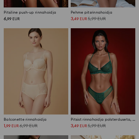
Pitsiline push-up rinnahoidja
Pehme pitsrinnahoidja
6
3
5,99
EUR
,
99
EUR
,
49
EUR
Balconette rinnahoidja
Pitsist rinnahoidja polsterduseta, dekoratiivse seljaga
1
6,99
EUR
3
5,99
EUR
,
99
EUR
,
49
EUR