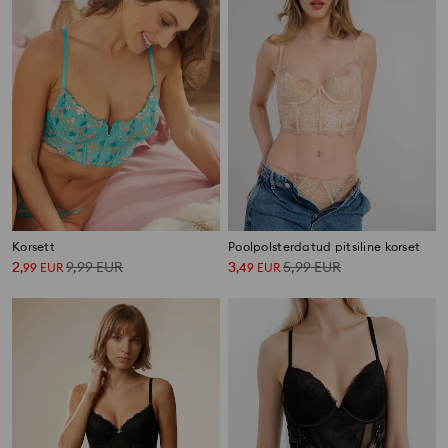
Korsett
Poolpolsterdatud pitsiline korset
2
9,99
EUR
3
5,99
EUR
,
99
EUR
,
49
EUR