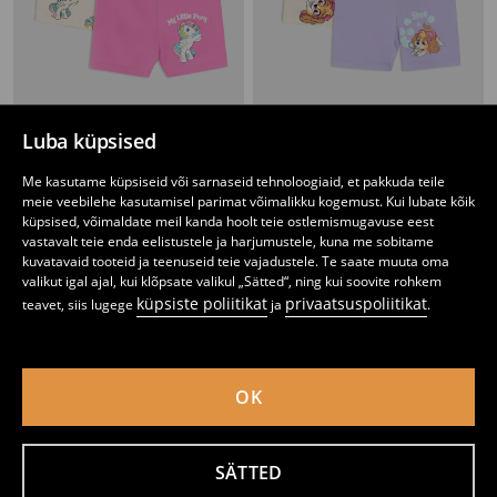
Luba küpsised
Retuusid, 2 tk My Little Pony
Retuusid, 2 tk PAW Patrol
3
4,49
EUR
1
4,49
EUR
Me kasutame küpsiseid või sarnaseid tehnoloogiaid, et pakkuda teile
,
49
EUR
,
49
EUR
meie veebilehe kasutamisel parimat võimalikku kogemust. Kui lubate kõik
küpsised, võimaldate meil kanda hoolt teie ostlemismugavuse eest
vastavalt teie enda eelistustele ja harjumustele, kuna me sobitame
kuvatavaid tooteid ja teenuseid teie vajadustele. Te saate muuta oma
valikut igal ajal, kui klõpsate valikul „Sätted“, ning kui soovite rohkem
küpsiste poliitikat
privaatsuspoliitikat
teavet, siis lugege
ja
.
OK
SÄTTED