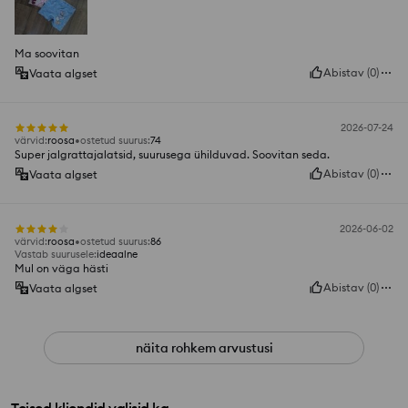
Ma soovitan
Abistav
(
0
)
Vaata algset
2026-07-24
värvid
:
roosa
ostetud suurus
:
74
Super jalgrattajalatsid, suurusega ühilduvad. Soovitan seda.
Abistav
(
0
)
Vaata algset
2026-06-02
värvid
:
roosa
ostetud suurus
:
86
Vastab suurusele
:
ideaalne
Mul on väga hästi
Abistav
(
0
)
Vaata algset
näita rohkem arvustusi