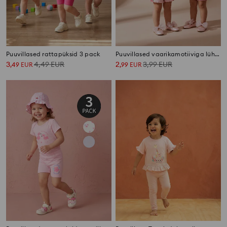
Puuvillased rattapüksid 3 pack
Puuvillased vaarikamotiiviga lühikesed püksid, 2-pakk
3
4,49
EUR
2
3,99
EUR
,
49
EUR
,
99
EUR