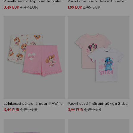
Puuvillased rattapüksid troopilise mustriga 3 pack
Puuvillane T-särk dekoratiivsete volangidega
3
4,49
EUR
1
2,49
EUR
,
49
EUR
,
99
EUR
Lühikesed püksid, 2 paari PAW Patrol
Puuvillased T-särgid trükiga 2 tk Minnie and Stitch
3
4,99
EUR
3
4,99
EUR
,
49
EUR
,
99
EUR