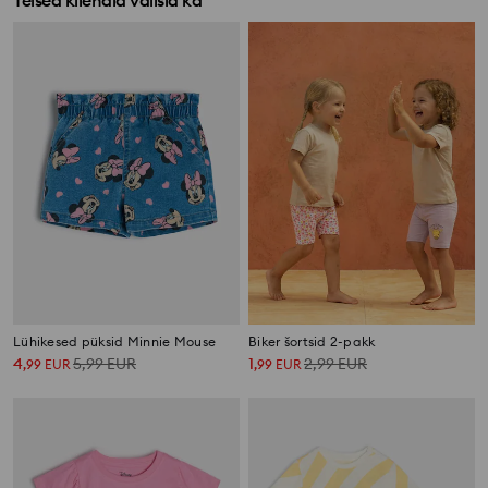
Teised kliendid valisid ka
Lühikesed püksid Minnie Mouse
Biker šortsid 2-pakk
4
5,99
EUR
1
2,99
EUR
,
99
EUR
,
99
EUR