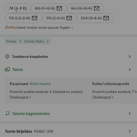
74 (6-9 K)
80 (9-12 K)
86 (12-18 K)
92 (1,5-2 A)
98 (2-3 A)
104 (3-4 A)
94
%
klienti hindas toote suurust õigeks
Disney
Disney Baby
Saadavus kauplustes
Tarne
Kauplused
Alati tasuta
Kuller/väljastuspunkt
Enamik pakke saabub 6 tööpäeva jooksul
Enamik pakke saabub 7 t
Üksikasjad >
Üksikasjad >
Tasuta tagastamine
Toote kirjeldus
9548C-30X