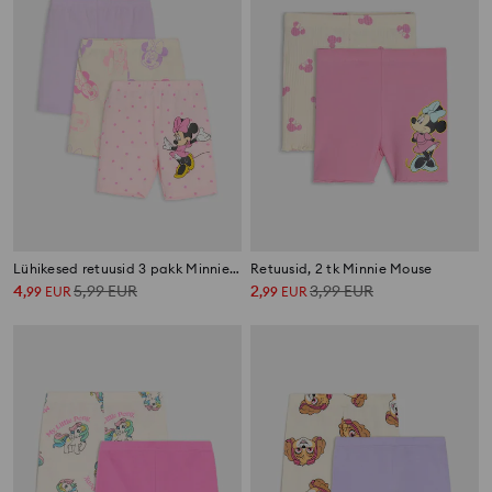
Lühikesed retuusid 3 pakk Minnie Mouse
Retuusid, 2 tk Minnie Mouse
4
5,99
EUR
2
3,99
EUR
,
99
EUR
,
99
EUR