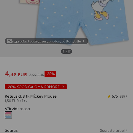
si_productpage_user_photos_button_title
1
/
17
4
,
49
EUR
-25%
5
,
99
EUR
-20%
KOODIGA
OMNI20MORE
Retuusid, 3 tk Mickey Mouse
5/5
(
88
)
1,50 EUR
/
1 tk
Värvid
:
roosa
Suurus
Suuruste tabel