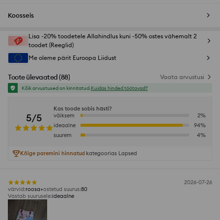
Koosseis
Lisa -20% toodetele Allahindlus kuni -50% ostes vähemalt 2
toodet (Reeglid)
Me oleme pärit Euroopa Liidust
Toote ülevaated
(
88
)
Vaata arvustusi
Kõik arvustused on kinnitatud.
Kuidas hinded töötavad?
Kas toode sobis hästi?
5/5
väiksem
2
%
ideaalne
94
%
suurem
4
%
Kõige paremini hinnatud
kategoorias Lapsed
2026-07-26
värvid
:
roosa
ostetud suurus
:
80
Vastab suurusele
:
ideaalne