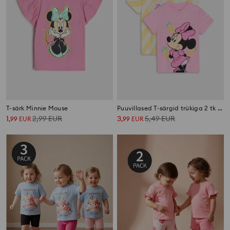
T-särk Minnie Mouse
Puuvillased T-särgid trükiga 2 tk Minnie Mouse
1
2,99
EUR
3
5,49
EUR
,
99
EUR
,
99
EUR