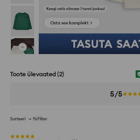
Osta see komplekt
Toote ülevaated
(
2
)
5/5
Sorteeri
Filter