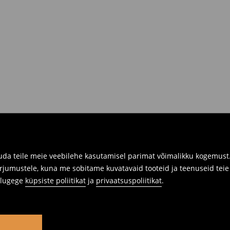
da teile meie veebilehe kasutamisel parimat võimalikku kogemust. 
rjumustele, kuna me sobitame kuvatavaid tooteid ja teenuseid teie v
s lugege
küpsiste poliitikat
ja
privaatsuspoliitikat
.