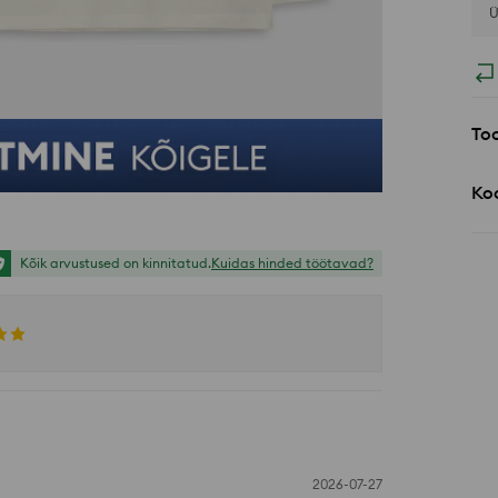
Ü
Too
Koo
Kõik arvustused on kinnitatud.
Kuidas hinded töötavad?
2026-07-27