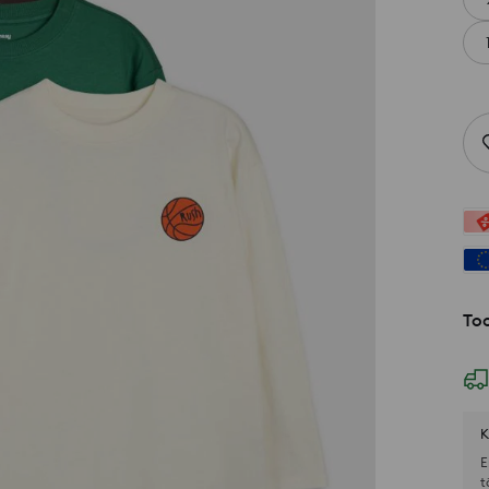
Too
K
E
t