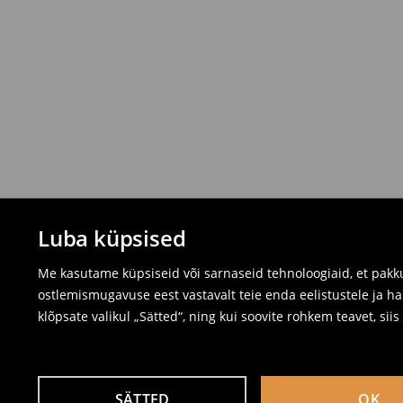
Luba küpsised
Me kasutame küpsiseid või sarnaseid tehnoloogiaid, et pakku
ostlemismugavuse eest vastavalt teie enda eelistustele ja ha
klõpsate valikul „Sätted“, ning kui soovite rohkem teavet, sii
SÄTTED
OK