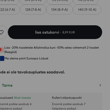
122 (6-7 A)
128 (7-8 A)
134 (8-9 A)
140 (9-10 A)
lisa ostukorvi
8,99 EUR
Lisa -20% toodetele Allahindlus kuni -50% ostes vähemalt 2 toodet
(Reeglid)
Me oleme pärit Euroopa Liidust
de ei ole tavakauplustes saadaval.
Tarne
auplused
Alati tasuta
Kuller/väljastuspunkt
namik pakke saabub 6
Enamik pakke saabub 7
ööpäeva jooksul
tööpäeva jooksul