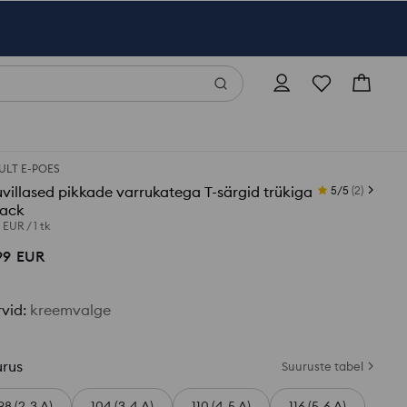
ULT E-POES
villased pikkade varrukatega T-särgid trükiga
5/5
(
2
)
pack
0 EUR
/
1 tk
99
EUR
rvid
:
kreemvalge
urus
Suuruste tabel
98 (2-3 A)
104 (3-4 A)
110 (4-5 A)
116 (5-6 A)