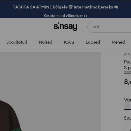
TASUTA SAATMINE kõigele 🎒 Internetimakseteks 📲
Kasuta nüüd võimalust >>
otsi
Soovitatud
Naised
Kodu
Lapsed
Mehed
AIN
Puu
3 
3,0
8
,
Vä
Su