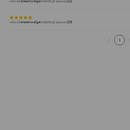
värvid
:
kreemvalge
ostetud suurus
:
122
värvid
:
kreemvalge
ostetud suurus
:
128
1