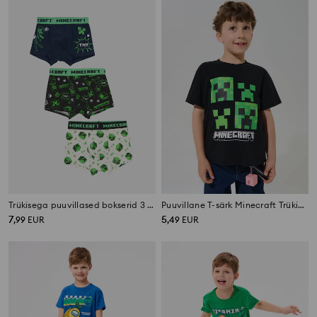
Trükisega puuvillased bokserid 3 pack Minecraft
Puuvillane T-särk Minecraft Trükiga
7
5
,
99
EUR
,
49
EUR