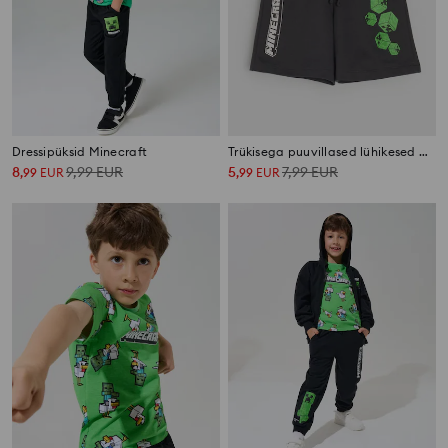
Dressipüksid Minecraft
Trükisega puuvillased lühikesed püksid Minecraft
8
9,99
EUR
5
7,99
EUR
,
99
EUR
,
99
EUR