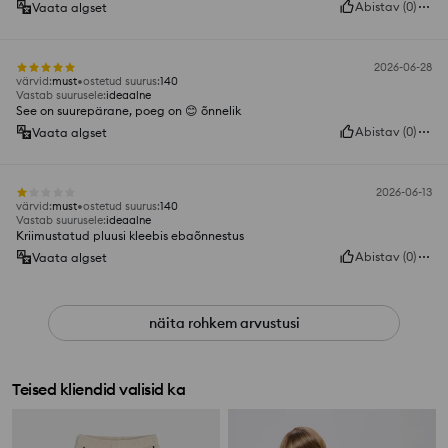
Abistav
(
0
)
Vaata algset
2026-06-28
värvid
:
must
ostetud suurus
:
140
Vastab suurusele
:
ideaalne
See on suurepärane, poeg on 😊 õnnelik
Abistav
(
0
)
Vaata algset
2026-06-13
värvid
:
must
ostetud suurus
:
140
Vastab suurusele
:
ideaalne
Kriimustatud pluusi kleebis ebaõnnestus
Abistav
(
0
)
Vaata algset
näita rohkem arvustusi
Teised kliendid valisid ka