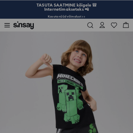
TASUTA SAATMINE kõigele 🎒
Internetimakseteks 📲
Kasuta nüüd võimalust >>
Sinsay
Lapsed
Poisid 3-10
Puuvillane varrukateta särk trükisega Minecraft