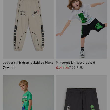
Jogger-stiilis dressipüksid Le Mans
Minecraft lühikesed püksid
7
6
7,99
EUR
,
99
EUR
,
99
EUR