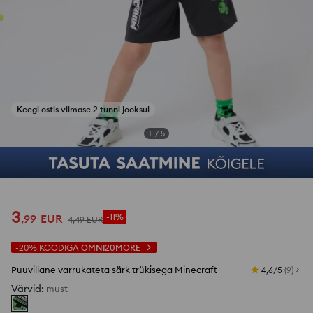
Keegi ostis viimase 2 tunni jooksul
1
/
5
3
,
99
EUR
-11%
4
,
49
EUR
-20%
KOODIGA
OMNI20MORE
Puuvillane varrukateta särk trükisega Minecraft
4,6/5
(
9
)
Värvid
:
must