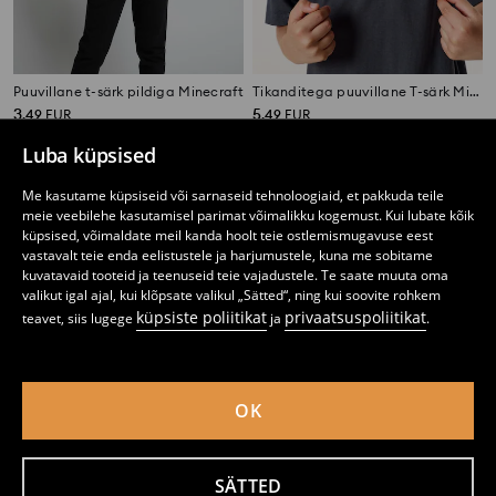
Puuvillane t-särk pildiga Minecraft
Tikanditega puuvillane T-särk Minecraft
3
5
,
49
EUR
,
49
EUR
Luba küpsised
Me kasutame küpsiseid või sarnaseid tehnoloogiaid, et pakkuda teile
meie veebilehe kasutamisel parimat võimalikku kogemust. Kui lubate kõik
küpsised, võimaldate meil kanda hoolt teie ostlemismugavuse eest
vastavalt teie enda eelistustele ja harjumustele, kuna me sobitame
kuvatavaid tooteid ja teenuseid teie vajadustele. Te saate muuta oma
valikut igal ajal, kui klõpsate valikul „Sätted“, ning kui soovite rohkem
küpsiste poliitikat
privaatsuspoliitikat
teavet, siis lugege
ja
.
OK
Puuvillane t-särk pildiga Stumble Guys
Puuvillane T-särk gaming-trükiga
SÄTTED
2
5,49
EUR
2