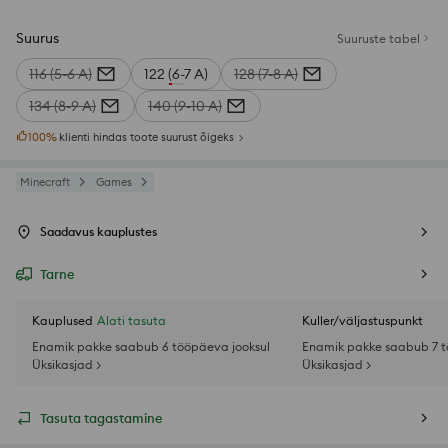
Suurus
Suuruste tabel
116 (5-6 A)
122 (6-7 A)
128 (7-8 A)
134 (8-9 A)
140 (9-10 A)
100
%
klienti hindas toote suurust õigeks
Minecraft
Games
Saadavus kauplustes
Tarne
Kauplused
Alati tasuta
Kuller/väljastuspunkt
Enamik pakke saabub 6 tööpäeva jooksul
Enamik pakke saabub 7 t
Üksikasjad >
Üksikasjad >
Tasuta tagastamine