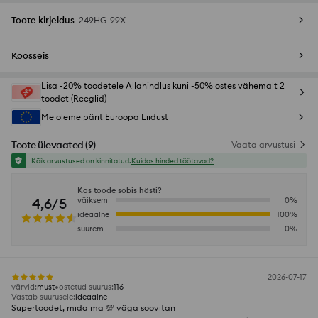
Toote kirjeldus
249HG-99X
Koosseis
Lisa -20% toodetele Allahindlus kuni -50% ostes vähemalt 2
toodet (Reeglid)
Me oleme pärit Euroopa Liidust
Toote ülevaated
(
9
)
Vaata arvustusi
Kõik arvustused on kinnitatud.
Kuidas hinded töötavad?
Kas toode sobis hästi?
4,6/5
väiksem
0
%
ideaalne
100
%
suurem
0
%
2026-07-17
värvid
:
must
ostetud suurus
:
116
Vastab suurusele
:
ideaalne
Supertoodet, mida ma 💯 väga soovitan