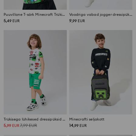
Puuvillane T-särk Minecraft Trükiga
Voodriga vabad jogger dressipüksid Minecraft
5
9
,
49
EUR
,
99
EUR
Trükisega lühikesed dressipüksid Minecraft
Minecrafti seljakott
5
7,99
EUR
14
,
99
EUR
,
99
EUR