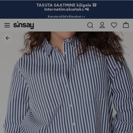
TASUTA SAATMINE kõigele 🎒
Internetimakseteks 📲
Kasuta nüüd võimalust >>