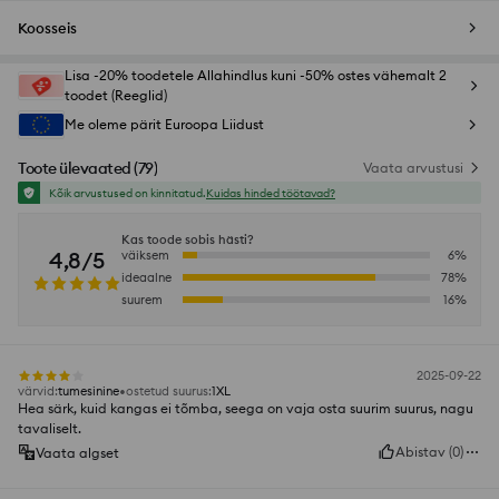
Koosseis
Lisa -20% toodetele Allahindlus kuni -50% ostes vähemalt 2
toodet (Reeglid)
Me oleme pärit Euroopa Liidust
Toote ülevaated
(
79
)
Vaata arvustusi
Kõik arvustused on kinnitatud.
Kuidas hinded töötavad?
Kas toode sobis hästi?
4,8/5
väiksem
6
%
ideaalne
78
%
suurem
16
%
2025-09-22
värvid
:
tumesinine
ostetud suurus
:
1XL
Hea särk, kuid kangas ei tõmba, seega on vaja osta suurim suurus, nagu
tavaliselt.
Abistav
(
0
)
Vaata algset