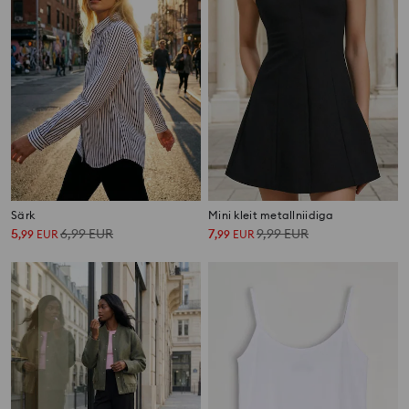
Särk
Mini kleit metallniidiga
5
6,99
EUR
7
9,99
EUR
,
99
EUR
,
99
EUR