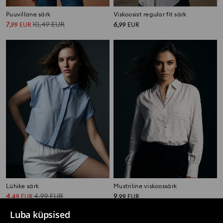
Puuvillane särk
Viskoosist regular fit särk
7
10,49
EUR
6
,
99
EUR
,
99
EUR
Lühike särk
Mustriline viskoossärk
4
4,99
EUR
9
,
49
EUR
,
99
EUR
Luba küpsised