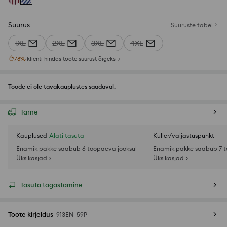
Suurus
Suuruste tabel
1XL
2XL
3XL
4XL
78
%
klienti hindas toote suurust õigeks
Toode ei ole tavakauplustes saadaval.
Tarne
Kauplused
Alati tasuta
Kuller/väljastuspunkt
Enamik pakke saabub 6 tööpäeva jooksul
Enamik pakke saabub 7 t
Üksikasjad >
Üksikasjad >
Tasuta tagastamine
Toote kirjeldus
913EN-59P