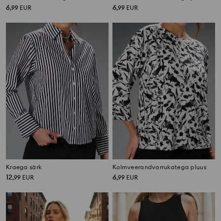
6
6
,
99
EUR
,
99
EUR
Kraega särk
Kolmveerandvarrukatega pluus
12
6
,
99
EUR
,
99
EUR