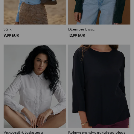
Särk
Džemper basic
9
12
,
99
EUR
,
99
EUR
Viskoossärk taskutega
Kolmveerandvarrukatega pluus