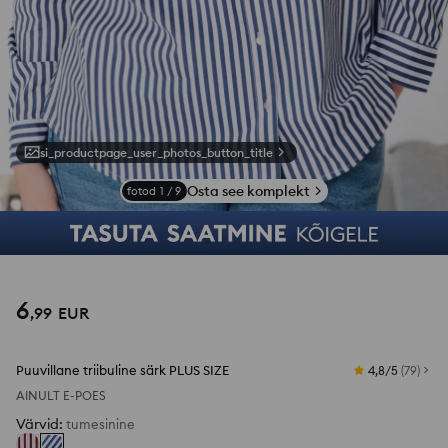
si_productpage_user_photos_button_title
Osta see komplekt
fotod
1
/
9
6
,
99
EUR
Puuvillane triibuline särk PLUS SIZE
4,8/5
(
79
)
AINULT E-POES
Värvid
:
tumesinine