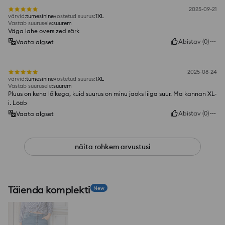
2025-09-21
värvid
:
tumesinine
ostetud suurus
:
1XL
Vastab suurusele
:
suurem
Väga lahe oversized särk
Abistav
(
0
)
Vaata algset
2025-08-24
värvid
:
tumesinine
ostetud suurus
:
1XL
Vastab suurusele
:
suurem
Pluus on kena lõikega, kuid suurus on minu jaoks liiga suur. Ma kannan XL-
i. Lööb
Abistav
(
0
)
Vaata algset
näita rohkem arvustusi
Täienda komplekti
New