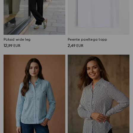
Püksid wide leg
Peente paeltega topp
12
2
,
99
EUR
,
49
EUR