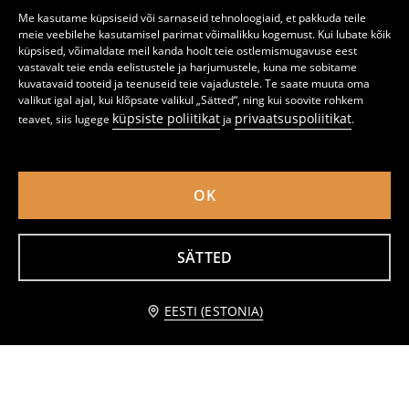
Me kasutame küpsiseid või sarnaseid tehnoloogiaid, et pakkuda teile
meie veebilehe kasutamisel parimat võimalikku kogemust. Kui lubate kõik
küpsised, võimaldate meil kanda hoolt teie ostlemismugavuse eest
vastavalt teie enda eelistustele ja harjumustele, kuna me sobitame
kuvatavaid tooteid ja teenuseid teie vajadustele. Te saate muuta oma
valikut igal ajal, kui klõpsate valikul „Sätted“, ning kui soovite rohkem
küpsiste poliitikat
privaatsuspoliitikat
teavet, siis lugege
ja
.
OK
Triibuline särk
Puuvillane särk
SÄTTED
12
10
14,99
EUR
,
99
EUR
,
49
EUR
Teavita mind
EESTI (ESTONIA)