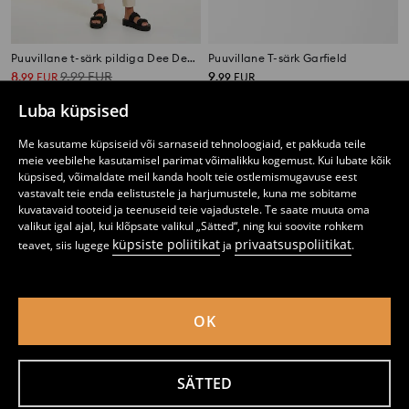
Puuvillane t-särk pildiga Dee Dee Dexter's Laboratory
Puuvillane T-särk Garfield
8
9,99
EUR
9
,
99
EUR
,
99
EUR
Luba küpsised
Me kasutame küpsiseid või sarnaseid tehnoloogiaid, et pakkuda teile
meie veebilehe kasutamisel parimat võimalikku kogemust. Kui lubate kõik
küpsised, võimaldate meil kanda hoolt teie ostlemismugavuse eest
vastavalt teie enda eelistustele ja harjumustele, kuna me sobitame
kuvatavaid tooteid ja teenuseid teie vajadustele. Te saate muuta oma
valikut igal ajal, kui klõpsate valikul „Sätted“, ning kui soovite rohkem
küpsiste poliitikat
privaatsuspoliitikat
teavet, siis lugege
ja
.
OK
T-särk The Simpsons
Puuvillane t-särk pildiga Minnie Mouse
SÄTTED
6
6
,
99
EUR
,
99
EUR