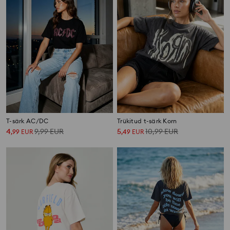
T-särk AC/DC
Trükitud t-särk Korn
4
9,99
EUR
5
10,99
EUR
,
99
EUR
,
49
EUR