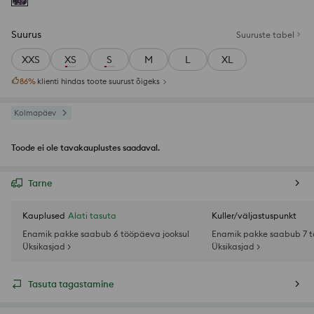
Suurus
Suuruste tabel
XXS
XS
S
M
L
XL
86
%
klienti hindas toote suurust õigeks
Kolmapäev
Toode ei ole tavakauplustes saadaval.
Tarne
Kauplused
Alati tasuta
Kuller/väljastuspunkt
Enamik pakke saabub 6 tööpäeva jooksul
Enamik pakke saabub 7 t
Üksikasjad >
Üksikasjad >
Tasuta tagastamine