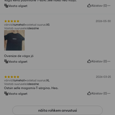
Väga kena puuvillane T-särk! See näeb hea välja.
Abistav
(
0
)
Vaata algset
2026-05-30
värvid
:
tumehall
ostetud suurus
:
XS
Vastab suurusele
:
ideaalne
Oversize de väga jó
Abistav
(
0
)
Vaata algset
2026-03-25
värvid
:
tumehall
ostetud suurus
:
XL
Vastab suurusele
:
ideaalne
Ostsin selle magamis-T-särgina. Hea.
Abistav
(
0
)
Vaata algset
näita rohkem arvustusi