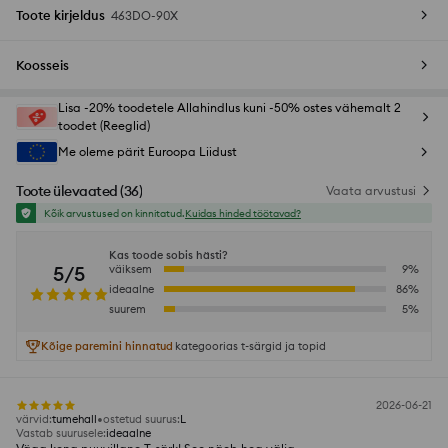
Toote kirjeldus
463DO-90X
Koosseis
Lisa -20% toodetele Allahindlus kuni -50% ostes vähemalt 2
toodet (Reeglid)
Me oleme pärit Euroopa Liidust
Toote ülevaated
(
36
)
Vaata arvustusi
Kõik arvustused on kinnitatud.
Kuidas hinded töötavad?
Kas toode sobis hästi?
5/5
väiksem
9
%
ideaalne
86
%
suurem
5
%
Kõige paremini hinnatud
kategoorias t-särgid ja topid
2026-06-21
värvid
:
tumehall
ostetud suurus
:
L
Vastab suurusele
:
ideaalne