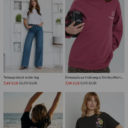
Teksapüksid wide leg
Dressipluus trükisega SmileyWorld®
7
10,99
EUR
7
9,99
EUR
,
49
EUR
,
99
EUR