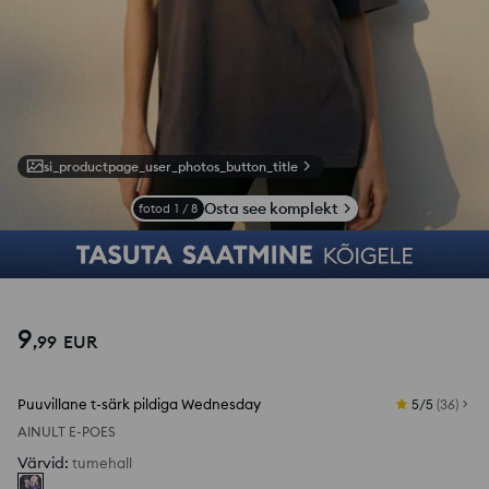
si_productpage_user_photos_button_title
Osta see komplekt
fotod
1
/
8
9
,
99
EUR
Puuvillane t-särk pildiga Wednesday
5/5
(
36
)
AINULT E-POES
Värvid
:
tumehall