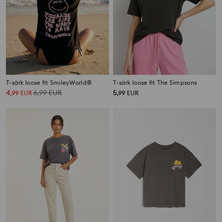
T-särk loose fit SmileyWorld®
T-särk loose fit The Simpsons
4
6,99
EUR
5
,
99
EUR
,
99
EUR