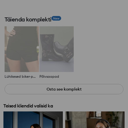
Täienda komplekti
New
Lühikesed biker-püksid
Põlvsaapad
Osta see komplekt
Teised kliendid valisid ka