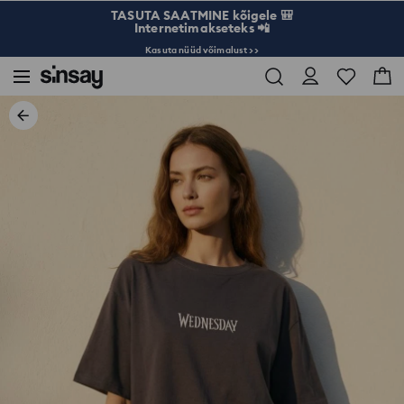
TASUTA SAATMINE kõigele 🎒
Internetimakseteks 📲
Kasuta nüüd võimalust >>