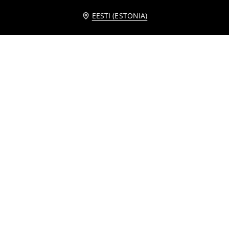
EESTI (ESTONIA)
Trükisega T-särk Star Wars
Trükitud t-särk Måneskin
5
6,99
EUR
12
,
49
EUR
,
99
EUR