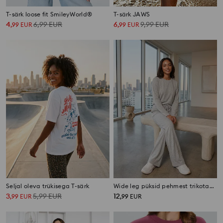
T-särk loose fit SmileyWorld®
T-särk JAWS
4
6,99
EUR
6
9,99
EUR
,
99
EUR
,
99
EUR
Seljal oleva trükisega T-särk
Wide leg püksid pehmest trikotaažist viskoosiseguga soft touch
3
5,99
EUR
12
,
99
EUR
,
99
EUR