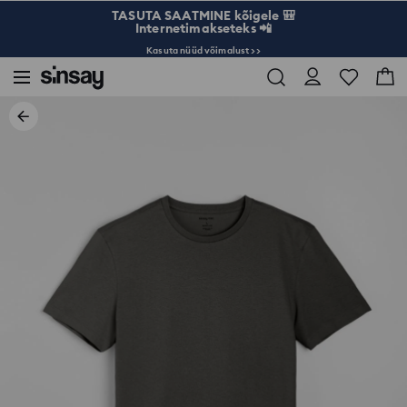
TASUTA SAATMINE kõigele 🎒
Internetimakseteks 📲
Kasuta nüüd võimalust >>