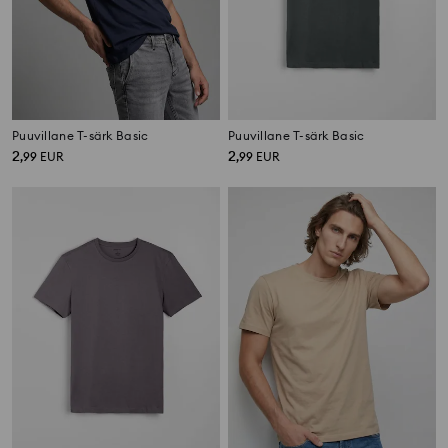
Puuvillane T-särk Basic
Puuvillane T-särk Basic
2
2
,
99
EUR
,
99
EUR