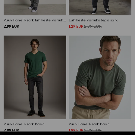
Puuvillane T-särk lühikeste varrukatega
Lühikeste varrukatega särk
2
1
2,99
EUR
,
99
EUR
,
29
EUR
Puuvillane T-särk Basic
Puuvillane T-särk Basic
2
1
2,99
EUR
,
99
EUR
,
99
EUR