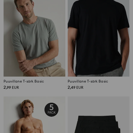
Puuvillane T-särk Basic
Puuvillane T-särk Basic
2
2
,
99
EUR
,
49
EUR