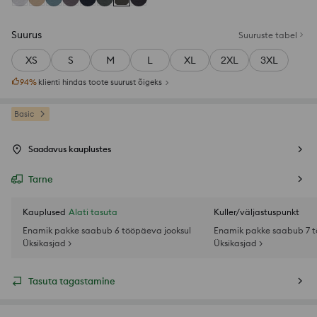
Suurus
Suuruste tabel
XS
S
M
L
XL
2XL
3XL
94
%
klienti hindas toote suurust õigeks
Basic
Saadavus kauplustes
Tarne
Kauplused
Alati tasuta
Kuller/väljastuspunkt
Enamik pakke saabub 6 tööpäeva jooksul
Enamik pakke saabub 7 t
Üksikasjad >
Üksikasjad >
Tasuta tagastamine