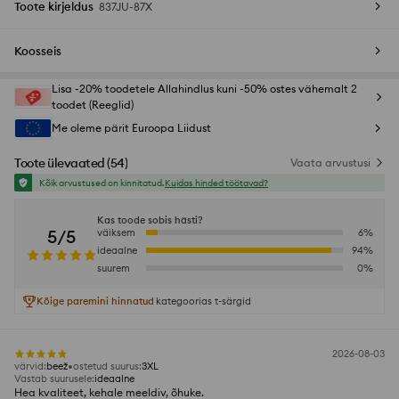
Toote kirjeldus
837JU-87X
Koosseis
Lisa -20% toodetele Allahindlus kuni -50% ostes vähemalt 2
toodet (Reeglid)
Me oleme pärit Euroopa Liidust
Toote ülevaated
(
54
)
Vaata arvustusi
Kõik arvustused on kinnitatud.
Kuidas hinded töötavad?
Kas toode sobis hästi?
5/5
väiksem
6
%
ideaalne
94
%
suurem
0
%
Kõige paremini hinnatud
kategoorias t-särgid
2026-08-03
värvid
:
beež
ostetud suurus
:
3XL
Vastab suurusele
:
ideaalne
Hea kvaliteet, kehale meeldiv, õhuke.