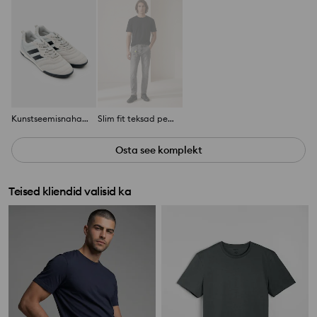
Kunstseemisnahast tossud kontrastsete triipudega
Slim fit teksad pesemiefektiga
Osta see komplekt
Teised kliendid valisid ka