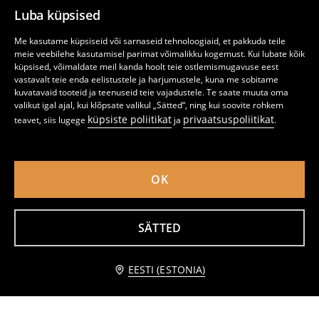
Luba küpsised
Me kasutame küpsiseid või sarnaseid tehnoloogiaid, et pakkuda teile
meie veebilehe kasutamisel parimat võimalikku kogemust. Kui lubate kõik
küpsised, võimaldate meil kanda hoolt teie ostlemismugavuse eest
vastavalt teie enda eelistustele ja harjumustele, kuna me sobitame
kuvatavaid tooteid ja teenuseid teie vajadustele. Te saate muuta oma
valikut igal ajal, kui klõpsate valikul „Sätted“, ning kui soovite rohkem
küpsiste poliitikat
privaatsuspoliitikat
teavet, siis lugege
ja
.
OK
Puuvillane T-särk lühikeste varrukatega
Puuvillane comfort t-särk
SÄTTED
2
4
,
99
EUR
,
49
EUR
lisa ostukorvi
EESTI (ESTONIA)
2,99 EUR