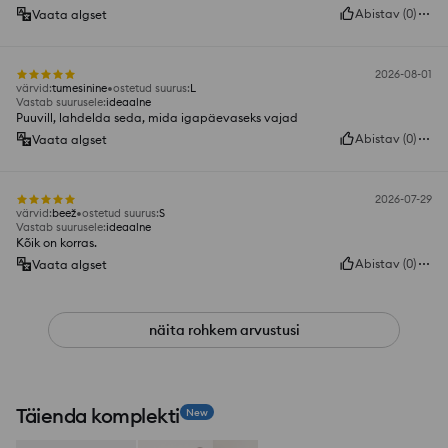
Abistav
(
0
)
Vaata algset
2026-08-01
värvid
:
tumesinine
ostetud suurus
:
L
Vastab suurusele
:
ideaalne
Puuvill, lahdelda seda, mida igapäevaseks vajad
Abistav
(
0
)
Vaata algset
2026-07-29
värvid
:
beež
ostetud suurus
:
S
Vastab suurusele
:
ideaalne
Kõik on korras.
Abistav
(
0
)
Vaata algset
näita rohkem arvustusi
Täienda komplekti
New