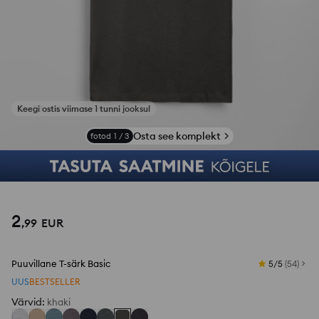
Keegi ostis viimase 1 tunni jooksul
Osta see komplekt
fotod
1
/
3
2
,
99
EUR
Puuvillane T-särk Basic
5/5
(
54
)
UUS
BESTSELLER
Värvid
:
khaki