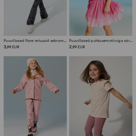
Puuvillased flare retuusid sebramustriga
Puuvillased puhkusemotiiviga särgid 2 pack
3
2
,
99
EUR
,
99
EUR