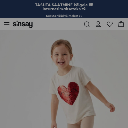
TASUTA SAATMINE kõigele 🎒
Internetimakseteks 📲
Kasuta nüüd võimalust >>
Sinsay
Lapsed
Tüdrukud 3-10
Puuvillane T-särk