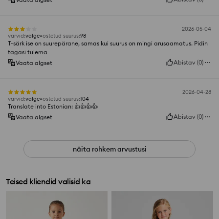
2026-05-04
värvid
:
valge
ostetud suurus
:
98
T-särk ise on suurepärane, samas kui suurus on mingi arusaamatus. Pidin
tagasi tulema
Abistav
(
0
)
Vaata algset
2026-04-28
värvid
:
valge
ostetud suurus
:
104
Translate into Estonian: 👍️👍️👍️👍️
Abistav
(
0
)
Vaata algset
näita rohkem arvustusi
Teised kliendid valisid ka