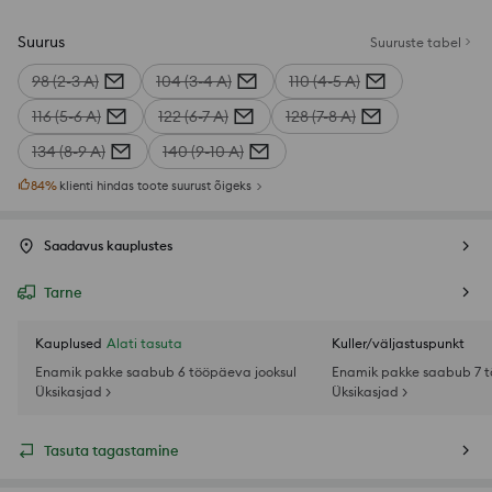
Suurus
Suuruste tabel
98 (2-3 A)
104 (3-4 A)
110 (4-5 A)
116 (5-6 A)
122 (6-7 A)
128 (7-8 A)
134 (8-9 A)
140 (9-10 A)
84
%
klienti hindas toote suurust õigeks
Saadavus kauplustes
Tarne
Kauplused
Alati tasuta
Kuller/väljastuspunkt
Enamik pakke saabub 6 tööpäeva jooksul
Enamik pakke saabub 7 t
Üksikasjad >
Üksikasjad >
Tasuta tagastamine