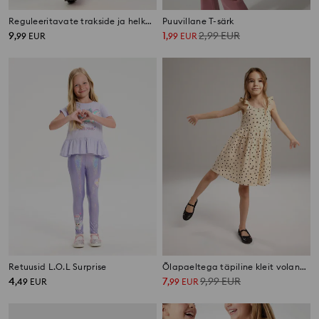
Reguleeritavate trakside ja helkurelementidega vihmapüksid
Puuvillane T-särk
9
1
2,99
EUR
,
99
EUR
,
99
EUR
Retuusid L.O.L Surprise
Õlapaeltega täpiline kleit volangidega
4
7
9,99
EUR
,
49
EUR
,
99
EUR