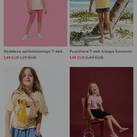
Sädeleva aplikatsiooniga T-särk
Puuvillane T-särk kirjaga Savanna
1
1,99
EUR
1
2,49
EUR
,
49
EUR
,
99
EUR