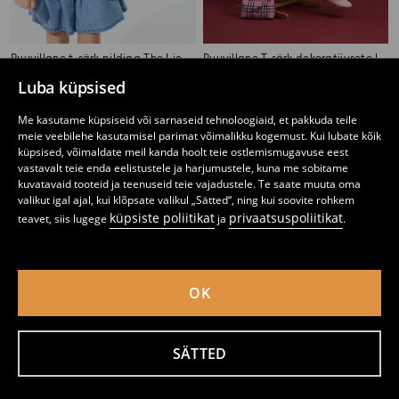
Puuvillane t-särk pildiga The Lion King
Puuvillane T-särk dekoratiivsete litritega
2
3,99
EUR
3
,
99
EUR
,
99
EUR
Luba küpsised
Me kasutame küpsiseid või sarnaseid tehnoloogiaid, et pakkuda teile
meie veebilehe kasutamisel parimat võimalikku kogemust. Kui lubate kõik
küpsised, võimaldate meil kanda hoolt teie ostlemismugavuse eest
vastavalt teie enda eelistustele ja harjumustele, kuna me sobitame
kuvatavaid tooteid ja teenuseid teie vajadustele. Te saate muuta oma
valikut igal ajal, kui klõpsate valikul „Sätted“, ning kui soovite rohkem
küpsiste poliitikat
privaatsuspoliitikat
teavet, siis lugege
ja
.
OK
SÄTTED
Puuvillane t-särk pildiga Stitch
Puuvillane T-särk dekoratiivsete litritega
3
2
,
99
EUR
,
99
EUR