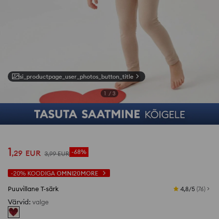
si_productpage_user_photos_button_title
1
/
3
1
,
29
EUR
-68%
3
,
99
EUR
-20%
KOODIGA
OMNI20MORE
Puuvillane T-särk
4,8/5
(
76
)
Värvid
:
valge