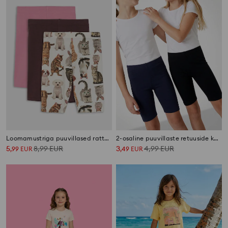
Loomamustriga puuvillased rattapüksid 3 pack
2-osaline puuvillaste retuuside komplekt
5
8,99
EUR
3
4,99
EUR
,
99
EUR
,
49
EUR