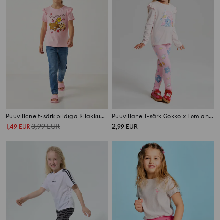
Puuvillane t-särk pildiga Rilakkuma
Puuvillane T-särk Gokko x Tom and Jerry
1
3,99
EUR
2
,
49
EUR
,
99
EUR