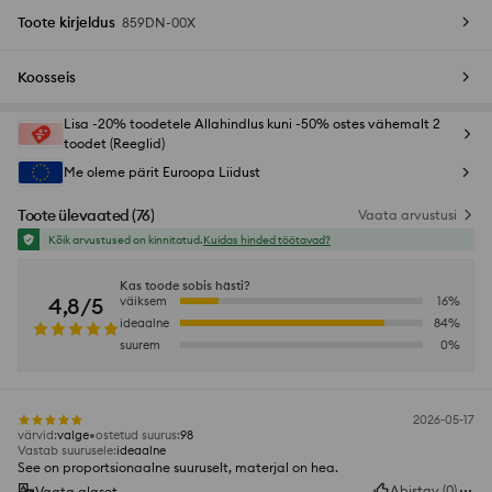
Toote kirjeldus
859DN-00X
Koosseis
Lisa -20% toodetele Allahindlus kuni -50% ostes vähemalt 2
toodet (Reeglid)
Me oleme pärit Euroopa Liidust
Toote ülevaated
(
76
)
Vaata arvustusi
Kõik arvustused on kinnitatud.
Kuidas hinded töötavad?
Kas toode sobis hästi?
4,8/5
väiksem
16
%
ideaalne
84
%
suurem
0
%
2026-05-17
värvid
:
valge
ostetud suurus
:
98
Vastab suurusele
:
ideaalne
See on proportsionaalne suuruselt, materjal on hea.
Abistav
(
0
)
Vaata algset