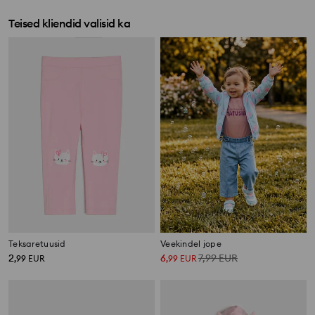
Teised kliendid valisid ka
Teksaretuusid
Veekindel jope
2
6
7,99
EUR
,
99
EUR
,
99
EUR