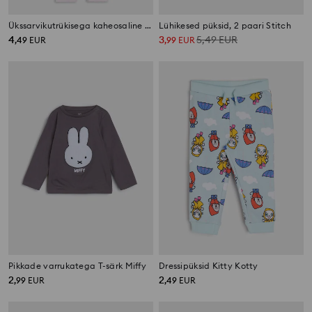
Ükssarvikutrükisega kaheosaline pidžaamakomplekt
Lühikesed püksid, 2 paari Stitch
4
3
5,49
EUR
,
49
EUR
,
99
EUR
Pikkade varrukatega T-särk Miffy
Dressipüksid Kitty Kotty
2
2
,
99
EUR
,
49
EUR