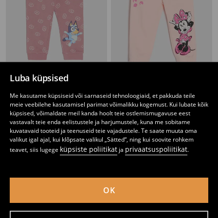
Luba küpsised
Jogger-dressipüksid Bluey
Jogger-dressipüksid Minnie Mouse
3
3
3,99
EUR
Me kasutame küpsiseid või sarnaseid tehnoloogiaid, et pakkuda teile
,
99
EUR
,
49
EUR
meie veebilehe kasutamisel parimat võimalikku kogemust. Kui lubate kõik
küpsised, võimaldate meil kanda hoolt teie ostlemismugavuse eest
vastavalt teie enda eelistustele ja harjumustele, kuna me sobitame
kuvatavaid tooteid ja teenuseid teie vajadustele. Te saate muuta oma
valikut igal ajal, kui klõpsate valikul „Sätted“, ning kui soovite rohkem
küpsiste poliitikat
privaatsuspoliitikat
teavet, siis lugege
ja
.
OK