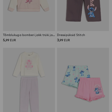
Tõmblukuga bomberi jakk trüki ja seljaga PAW Patrol
Dressipüksid Stitch
5
3
,
99
EUR
,
99
EUR