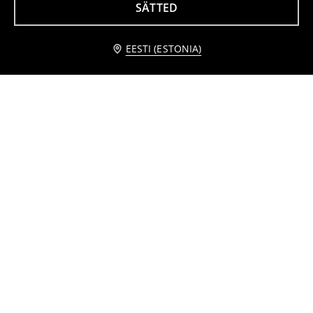
SÄTTED
Teavita mind
EESTI (ESTONIA)
Puuvillased flare püksid trükiga Minnie Mouse
Dressipüksid Peppa Pig
2
3,99
EUR
2
3,49
EUR
,
49
EUR
,
49
EUR
Püksid 2 pack
Püksid Kitty Kotty
3
3,99
EUR
2
4,49
EUR
,
49
EUR
,
99
EUR