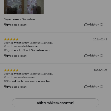
Skye teema. Soovitan
Abistav
(
0
)
Vaata algset
2026-02-12
värvid
:
lavendlivärvi
ostetud suurus
:
80
Vastab suurusele
:
ideaalne
Väga head püksid. Soovitan seda.
Abistav
(
0
)
Vaata algset
2026-01-31
värvid
:
lavendlivärvi
ostetud suurus
:
80
Vastab suurusele
:
suurem
💯Kui sellise hinna eest on see hea
Abistav
(
0
)
Vaata algset
näita rohkem arvustusi