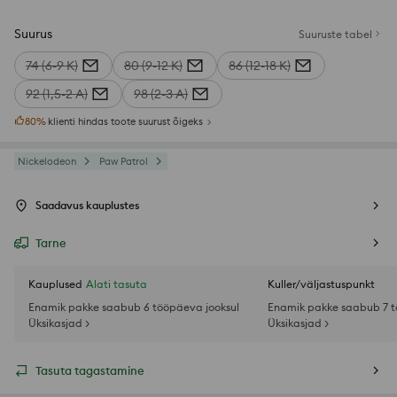
Suurus
Suuruste tabel
74 (6-9 K)
80 (9-12 K)
86 (12-18 K)
92 (1,5-2 A)
98 (2-3 A)
80
%
klienti hindas toote suurust õigeks
Nickelodeon
Paw Patrol
Saadavus kauplustes
Tarne
Kauplused
Alati tasuta
Kuller/väljastuspunkt
Enamik pakke saabub 6 tööpäeva jooksul
Enamik pakke saabub 7 t
Üksikasjad >
Üksikasjad >
Tasuta tagastamine