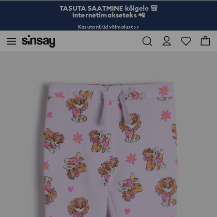
TASUTA SAATMINE kõigele 🎒
Internetimakseteks 📲
Kasuta nüüd võimalust >>