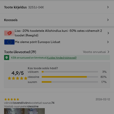
Toote kirjeldus
3253J-04X
Koosseis
Lisa -20% toodetele Allahindlus kuni -50% ostes vähemalt 2
toodet (Reeglid)
Me oleme pärit Euroopa Liidust
Toote ülevaated
(
79
)
Vaata arvustusi
Kõik arvustused on kinnitatud.
Kuidas hinded töötavad?
Kas toode sobis hästi?
4,9/5
väiksem
3
%
ideaalne
80
%
suurem
17
%
2026-02-12
värvid
:
lavendlivärvi
ostetud suurus
:
74
Vastab suurusele
:
ideaalne