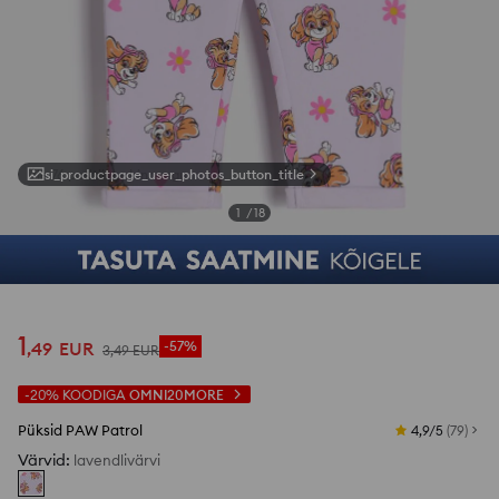
si_productpage_user_photos_button_title
1
/
18
1
,
49
EUR
-57%
3
,
49
EUR
-20%
KOODIGA
OMNI20MORE
Püksid PAW Patrol
4,9/5
(
79
)
Värvid
:
lavendlivärvi