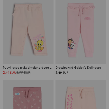
Puuvillased püksid volangidega Looney Tunes
Dressipüksid Gabby's Dollhouse
2
3,99
EUR
3
,
49
EUR
,
49
EUR