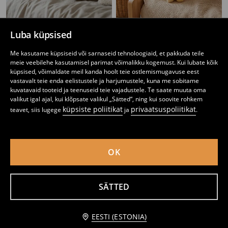
Luba küpsised
Pehme mänguasi
Pehme mänguasi
4
7
Me kasutame küpsiseid või sarnaseid tehnoloogiaid, et pakkuda teile
,
99
EUR
,
99
EUR
meie veebilehe kasutamisel parimat võimalikku kogemust. Kui lubate kõik
küpsised, võimaldate meil kanda hoolt teie ostlemismugavuse eest
vastavalt teie enda eelistustele ja harjumustele, kuna me sobitame
kuvatavaid tooteid ja teenuseid teie vajadustele. Te saate muuta oma
valikut igal ajal, kui klõpsate valikul „Sätted“, ning kui soovite rohkem
küpsiste poliitikat
privaatsuspoliitikat
teavet, siis lugege
ja
.
OK
SÄTTED
EESTI (ESTONIA)
Plüüsmänguasi röstsaiaviilu kujul
Kaisuloom karukese kujul kleidis
5
6