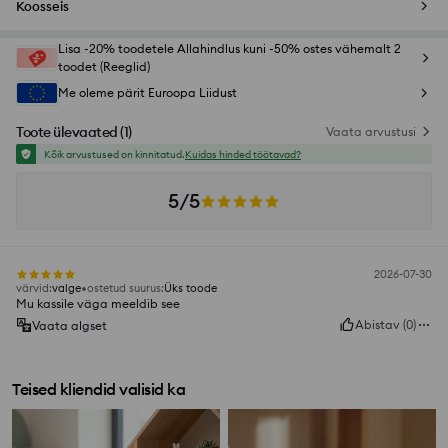
Koosseis
Lisa -20% toodetele Allahindlus kuni -50% ostes vähemalt 2
toodet (Reeglid)
Me oleme pärit Euroopa Liidust
Toote ülevaated
(
1
)
Vaata arvustusi
Kõik arvustused on kinnitatud.
Kuidas hinded töötavad?
5/5
2026-07-30
värvid
:
valge
ostetud suurus
:
Üks toode
Mu kassile väga meeldib see
Abistav
(
0
)
Vaata algset
Teised kliendid valisid ka