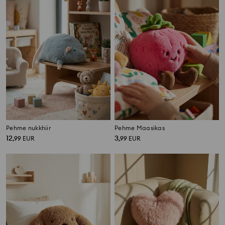
Pehme nukkhiir
Pehme Maasikas
12
3
,
99
EUR
,
99
EUR