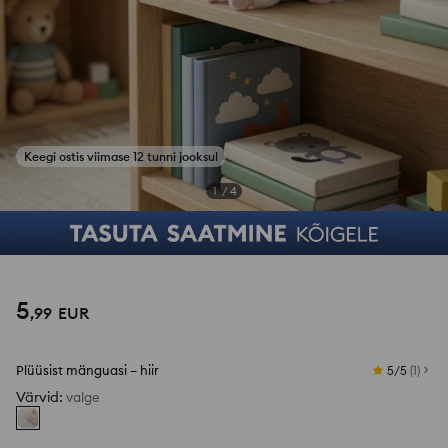
1
/
4
5
,
99
EUR
Plüüsist mänguasi – hiir
5/5
(
1
)
Värvid
:
valge