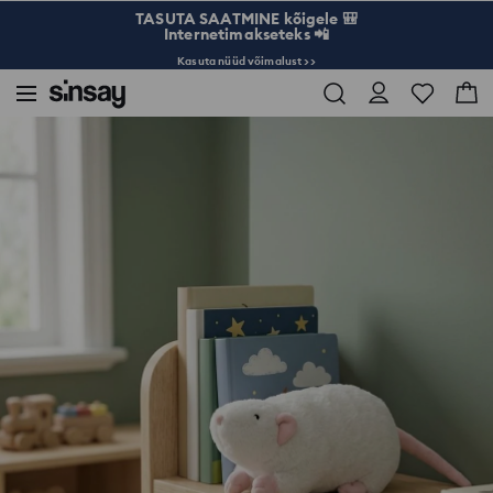
TASUTA SAATMINE kõigele 🎒
Internetimakseteks 📲
Kasuta nüüd võimalust >>