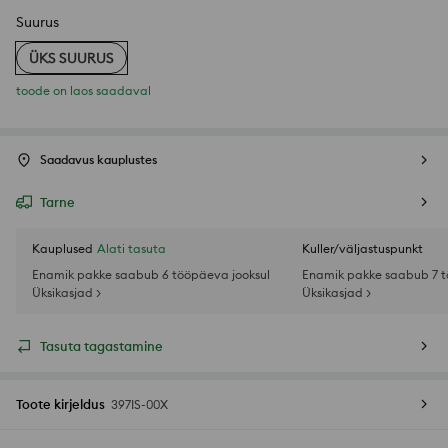
Suurus
ÜKS SUURUS
toode on laos saadaval
Saadavus kauplustes
Tarne
Kauplused
Alati tasuta
Kuller/väljastuspunkt
Enamik pakke saabub 6 tööpäeva jooksul
Enamik pakke saabub 7 t
Üksikasjad >
Üksikasjad >
Tasuta tagastamine
Toote kirjeldus
397IS-00X