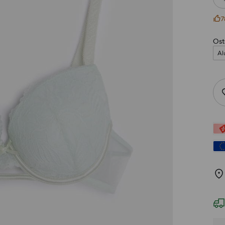
7
Ost
Al