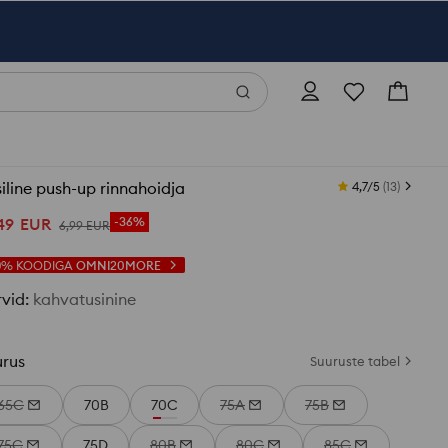
siline push-up rinnahoidja
4,7/5
(
13
)
49
EUR
-36%
6
,
99
EUR
0%
KOODIGA
OMNI20MORE
rvid
:
kahvatusinine
urus
Suuruste tabel
65C
70B
70C
75A
75B
75C
75D
80B
80C
85C