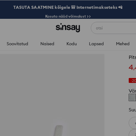
TASUTA SAATMINE kõigele 🎒 Internetimakseteks 📲
Kasuta nüüd võimalust >>
otsi
Soovitatud
Naised
Kodu
Lapsed
Mehed
Pit
4
,
-2
Vä
Su