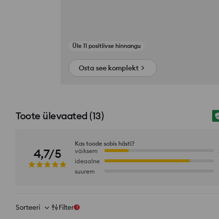
si_productpage_user_photos_button_title
Osta see komplekt
Toote ülevaated
(
13
)
Kas toode sobis hästi?
4,7/5
väiksem
ideaalne
suurem
Sorteeri
Filter
1