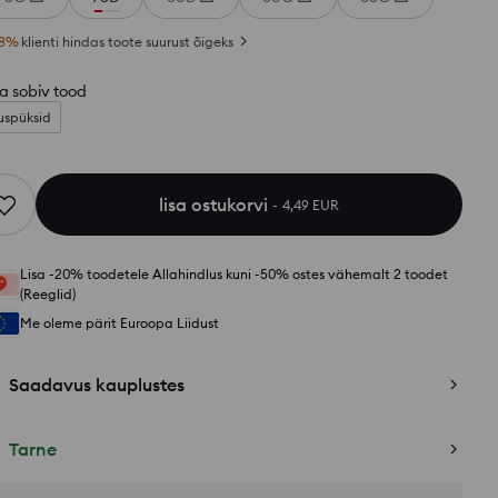
8
%
klienti hindas toote suurust õigeks
a sobiv tood
uspüksid
lisa ostukorvi
4,49 EUR
Lisa -20% toodetele Allahindlus kuni -50% ostes vähemalt 2 toodet
(Reeglid)
Me oleme pärit Euroopa Liidust
Saadavus kauplustes
Tarne