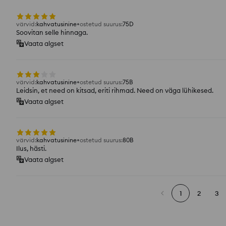
värvid
:
kahvatusinine
ostetud suurus
:
75D
Soovitan selle hinnaga.
Vaata algset
värvid
:
kahvatusinine
ostetud suurus
:
75B
Leidsin, et need on kitsad, eriti rihmad. Need on väga lühikesed.
Vaata algset
värvid
:
kahvatusinine
ostetud suurus
:
80B
Ilus, hästi.
Vaata algset
1
2
3