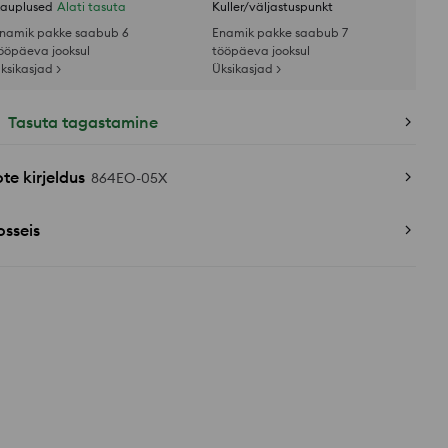
auplused
Alati tasuta
Kuller/väljastuspunkt
namik pakke saabub 6
Enamik pakke saabub 7
ööpäeva jooksul
tööpäeva jooksul
ksikasjad >
Üksikasjad >
Tasuta tagastamine
te kirjeldus
864EO-05X
sseis