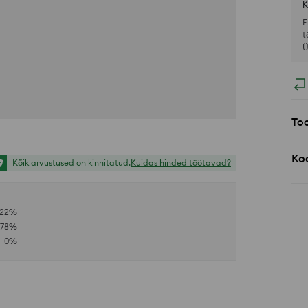
K
E
t
Ü
Too
Koo
Kõik arvustused on kinnitatud.
Kuidas hinded töötavad?
22
%
78
%
0
%