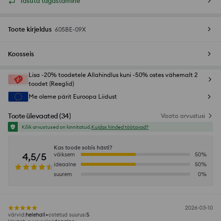
Tasuta tagastamine
Toote kirjeldus
605BE-09X
Koosseis
Lisa -20% toodetele Allahindlus kuni -50% ostes vähemalt 2
toodet (Reeglid)
Me oleme pärit Euroopa Liidust
Toote ülevaated
(
34
)
Vaata arvustusi
Kõik arvustused on kinnitatud.
Kuidas hinded töötavad?
Kas toode sobis hästi?
4,5/5
väiksem
50
%
ideaalne
50
%
suurem
0
%
2026-03-10
värvid
:
helehall
ostetud suurus
:
S