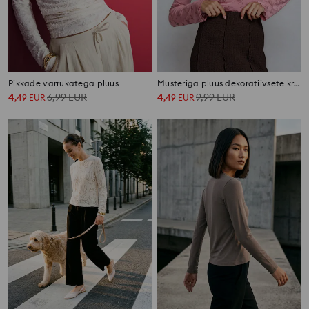
Pikkade varrukatega pluus
Musteriga pluus dekoratiivsete krooketega
4
6,99
EUR
4
9,99
EUR
,
49
EUR
,
49
EUR