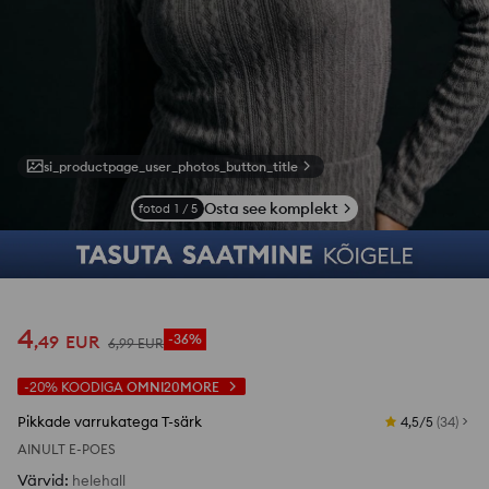
si_productpage_user_photos_button_title
Osta see komplekt
fotod
1
/
5
4
,
49
EUR
-36%
6
,
99
EUR
-20%
KOODIGA
OMNI20MORE
Pikkade varrukatega T-särk
4,5/5
(
34
)
AINULT E-POES
Värvid
:
helehall