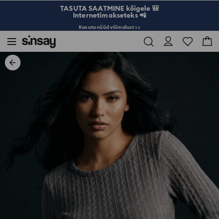
TASUTA SAATMINE kõigele 🎒
Internetimakseteks 📲
Kasuta nüüd võimalust >>