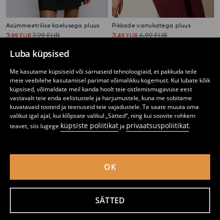
Asümmeetrilise kaelusega pluus
Pikkade varrukatega pluus
3
7,99
EUR
3
6,99
EUR
,
99
EUR
,
49
EUR
Luba küpsised
Me kasutame küpsiseid või sarnaseid tehnoloogiaid, et pakkuda teile
meie veebilehe kasutamisel parimat võimalikku kogemust. Kui lubate kõik
küpsised, võimaldate meil kanda hoolt teie ostlemismugavuse eest
vastavalt teie enda eelistustele ja harjumustele, kuna me sobitame
kuvatavaid tooteid ja teenuseid teie vajadustele. Te saate muuta oma
valikut igal ajal, kui klõpsate valikul „Sätted“, ning kui soovite rohkem
küpsiste poliitikat
privaatsuspoliitikat
teavet, siis lugege
ja
.
OK
Bodi
Pikkade varrukatega T-särk
SÄTTED
3
10,99
EUR
1
2,49
EUR
,
29
EUR
,
99
EUR