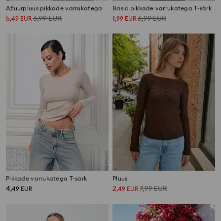
Ažuurpluus pikkade varrukatega
Basic pikkade varrukatega T-särk
5
6,99
EUR
1
6,99
EUR
,
49
EUR
,
99
EUR
Pikkade varrukatega T-särk
Pluus
4
2
7,99
EUR
,
49
EUR
,
49
EUR