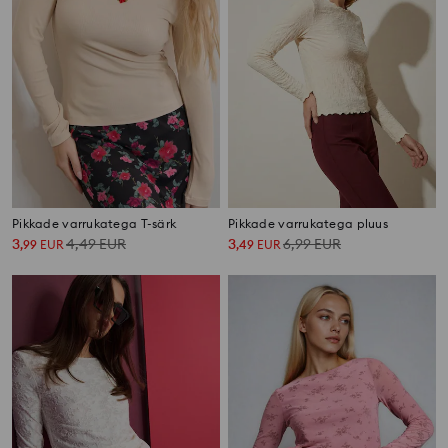
Pikkade varrukatega T-särk
Pikkade varrukatega pluus
3
4,49
EUR
3
6,99
EUR
,
99
EUR
,
49
EUR