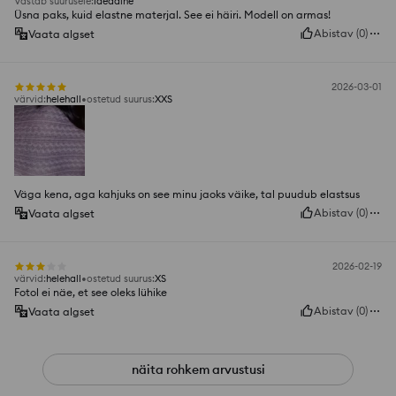
Vastab suurusele
:
ideaalne
Üsna paks, kuid elastne materjal. See ei häiri. Modell on armas!
Abistav
(
0
)
Vaata algset
2026-03-01
värvid
:
helehall
ostetud suurus
:
XXS
Väga kena, aga kahjuks on see minu jaoks väike, tal puudub elastsus
Abistav
(
0
)
Vaata algset
2026-02-19
värvid
:
helehall
ostetud suurus
:
XS
Fotol ei näe, et see oleks lühike
Abistav
(
0
)
Vaata algset
näita rohkem arvustusi