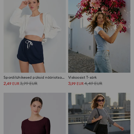
Spordilühikesed püksid nööriotsaga
Viskoosist T-särk
2
3,99
EUR
3
4,49
EUR
,
49
EUR
,
99
EUR