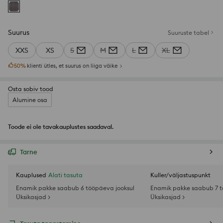
Suurus
Suuruste tabel
XXS
XS
S
M
L
XL
50
%
klienti ütles, et suurus on liiga väike
Osta sobiv tood
Alumine osa
Toode ei ole tavakauplustes saadaval.
Tarne
Kauplused
Alati tasuta
Kuller/väljastuspunkt
Enamik pakke saabub 6 tööpäeva jooksul
Enamik pakke saabub 7 t
Üksikasjad >
Üksikasjad >